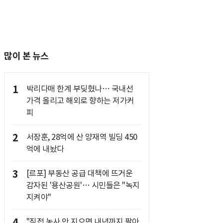
많이 본 뉴스
1
박리다매 한계 부딪혔나… 국내선
가격 올리고 해외로 향하는 저가커
피
2
서장훈, 28억에 산 양재역 빌딩 450
억에 내놨다
3
[르포] 부동산 공급 대책에 뜨거운
감자된 '용산공원'… 시민들은 "녹지
지켜야"
4
"직접 농사 안 지으면 내년까지 팔아