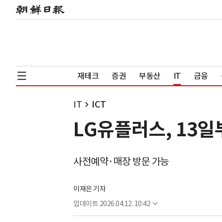
재테크
증권
부동산
IT
금융
IT
ICT
LG유플러스, 13일
사전예약·매장 방문 가능
이재은 기자
업데이트
2026.04.12. 10:42