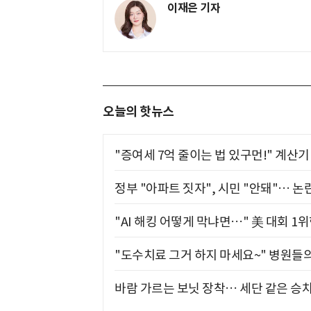
이재은 기자
오늘의 핫뉴스
"증여세 7억 줄이는 법 있구먼!" 계산
정부 "아파트 짓자", 시민 "안돼"… 논란
"AI 해킹 어떻게 막냐면…" 美 대회 1
"도수치료 그거 하지 마세요~" 병원들
바람 가르는 보닛 장착… 세단 같은 승