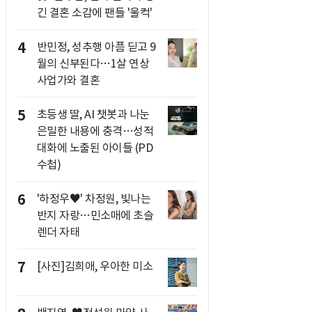
긴 결혼 소감에 팬들 '울컥'
4
반민정, 성추행 아픔 딛고 9
월의 신부된다…1살 연상
사업가와 결혼
5
초등생 딸, AI 챗봇과 나눈
은밀한 내용에 충격…성적
대화에 노출된 아이들 (PD
수첩)
6
'하정우♥' 차정원, 빛나는
반지 자랑…민소매에 초슬
렌더 자태
7
[사진]김희애, 우아한 미소