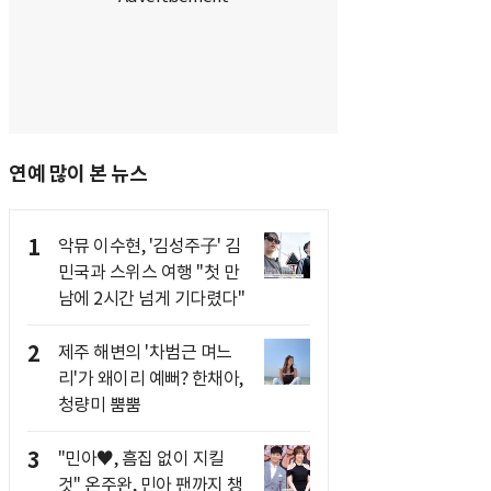
연예 많이 본 뉴스
1
악뮤 이수현, '김성주子' 김
민국과 스위스 여행 "첫 만
남에 2시간 넘게 기다렸다"
2
제주 해변의 '차범근 며느
리'가 왜이리 예뻐? 한채아,
청량미 뿜뿜
3
"민아♥, 흠집 없이 지킬
것" 온주완, 민아 팬까지 챙