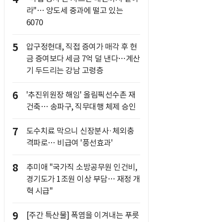
라"… 양도세 중과에 떨고 있는
6070
5
압구정현대, 직접 증여가 매각 후 현
금 증여보다 세금 7억 덜 낸다…계산
기 두드리는 강남 고령층
6
'추진위원장 해임' 올림픽선수촌 재
건축… 송파구, 직무대행 체제 승인
7
도수치료 막으니 신장분사·체외충
격파로… 비급여 '풍선효과'
8
추미애 "국가직 소방공무원 인건비,
경기도가 1조원 이상 부담… 재정 개
혁 시급"
9
[주간 특산물] 폭염을 이겨내는 푸릇