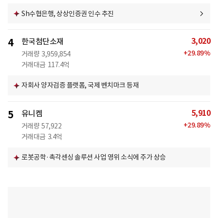
Sh수협은행, 상상인증권 인수 추진
3,020
4
한국첨단소재
+
29.89
%
거래량
3,959,854
거래대금
117.4억
자회사 양자검증 플랫폼, 국제 벤치마크 등재
5,910
5
유니켐
+
29.89
%
거래량
57,922
거래대금
3.4억
로봇공학·촉각센싱 솔루션 사업 영위 소식에 주가 상승