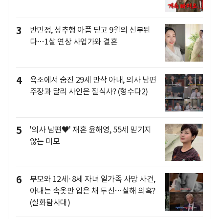
3
반민정, 성추행 아픔 딛고 9월의 신부된
다…1살 연상 사업가와 결혼
4
욕조에서 숨진 29세 만삭 아내, 의사 남편
주장과 달리 사인은 질식사? (형수다2)
5
'의사 남편♥' 재혼 윤해영, 55세 믿기지
않는 미모
6
부모와 12세·8세 자녀 일가족 사망 사건,
아내는 속옷만 입은 채 투신…살해 의혹?
(실화탐사대)