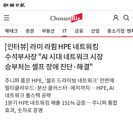
재테크
증권
부동산
IT
금융
산업
중소기업·벤
[인터뷰] 라미 라힘 HPE 네트워킹
수석부사장 "AI 시대 네트워크 시장
승부처는 셀프 장애 진단·해결"
주니퍼 품은 HPE, '셀프 드라이빙 네트워크' 전면에
멀티클라우드·분산 클러스터·에지까지… HPE, AI
네트워크 풀스택 공략
1분기 HPE 네트워킹 매출 151% 급증… 주니퍼 통합
효과, 숫자로 증명