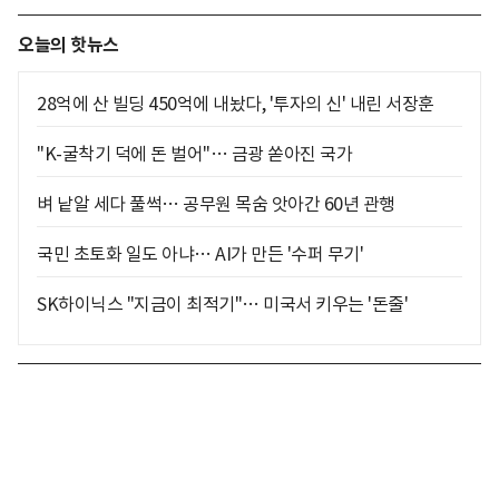
오늘의 핫뉴스
28억에 산 빌딩 450억에 내놨다, '투자의 신' 내린 서장훈
"K-굴착기 덕에 돈 벌어"… 금광 쏟아진 국가
벼 낱알 세다 풀썩… 공무원 목숨 앗아간 60년 관행
국민 초토화 일도 아냐… AI가 만든 '수퍼 무기'
SK하이닉스 "지금이 최적기"… 미국서 키우는 '돈줄'