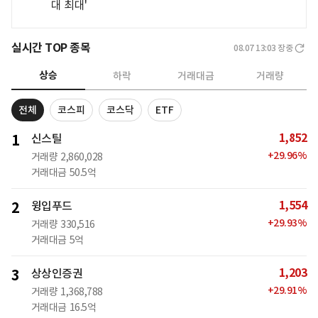
대 최대'
실시간 TOP 종목
08.07 13:03
장중
상승
하락
거래대금
거래량
전체
코스피
코스닥
ETF
1,852
1
신스틸
+
29.96
%
거래량
2,860,028
거래대금
50.5억
1,554
2
윙입푸드
+
29.93
%
거래량
330,516
거래대금
5억
1,203
3
상상인증권
+
29.91
%
거래량
1,368,788
거래대금
16.5억