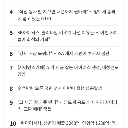
4
"직접 농사 안 지으면 내년까지 팔아라"… 양도세 중과
에 떨고 있는 6070
5
SK하이닉스, 솔리다임 키우기 나선 이유는…"이번 사이
클이 최적의 기회"
6
"강제 국장 복귀냐"… ISA 세제 개편에 투자자 불만
7
[사이언스카페] AI가 세균 잡는 바이러스 생성, 내성균도
감염
8
수백만원 오른 국민 첫차 아반떼 흥행 성공할까
9
"그 세금 절대 못 낸다"… 양도세 공포에 '제자리 갈아타
기·교환 매매' 꿈틀
10
파마리서치, 상반기 매출 3248억·영업익 1238억 '역