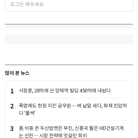
많이 본 뉴스
1
서장훈, 28억에 산 양재역 빌딩 450억에 내놨다
2
폭염에도 현장 지킨 공무원… 벼 낱알 세다, 화재 진압하
다 '풀썩'
3
美 비중 큰 두산밥캣은 부진, 신흥국 뚫은 HD건설기계
는 선전… 시장 전략에 엇갈린 희비