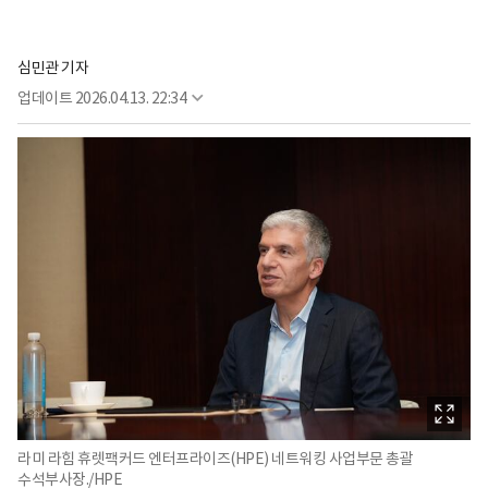
심민관 기자
업데이트
2026.04.13. 22:34
라미 라힘 휴렛팩커드 엔터프라이즈(HPE) 네트워킹 사업부문 총괄
수석부사장./HPE