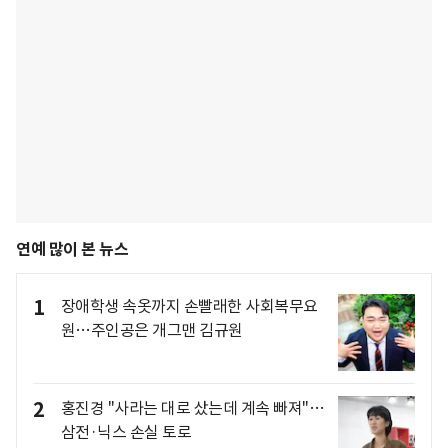
연예 많이 본 뉴스
1
장애학생 속옷까지 손빨래한 사회복무요
원…주인공은 개그맨 김규원
2
홍진경 "사라는 대로 샀는데 계속 빠져"…
삼전·닉스 손실 토로