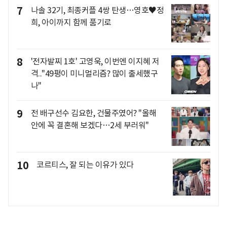
7
나솔 32기, 최종커플 4쌍 탄생…영호♥정
희, 아이까지 함께 품기로
8
'전자발찌 1호' 고영욱, 이번엔 이지혜 저
격.."49평이 미니멀리즘? 많이 출세했구
나"
9
전 배구선수 김요한, 건물주였어? "올해
안에 꼭 결혼해 보겠다…2세 부러워"
10
코르티스, 잘 되는 이유가 있다