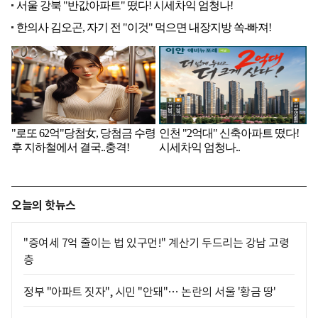
오늘의 핫뉴스
"증여세 7억 줄이는 법 있구먼!" 계산기 두드리는 강남 고령
층
정부 "아파트 짓자", 시민 "안돼"… 논란의 서울 '황금 땅'