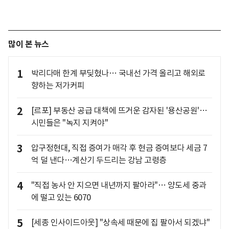
많이 본 뉴스
1
박리다매 한계 부딪혔나… 국내선 가격 올리고 해외로
향하는 저가커피
2
[르포] 부동산 공급 대책에 뜨거운 감자된 '용산공원'…
시민들은 "녹지 지켜야"
3
압구정현대, 직접 증여가 매각 후 현금 증여보다 세금 7
억 덜 낸다…계산기 두드리는 강남 고령층
4
"직접 농사 안 지으면 내년까지 팔아라"… 양도세 중과
에 떨고 있는 6070
5
[세종 인사이드아웃] "상속세 때문에 집 팔아서 되겠냐"