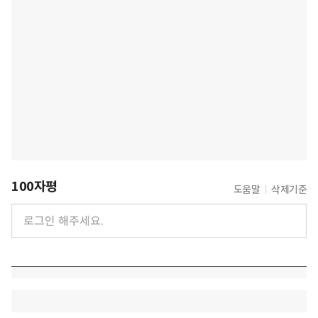
100자평
도움말
삭제기준