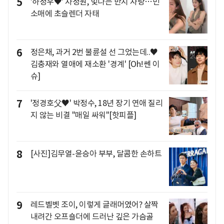
5
'하정우♥' 차정원, 빛나는 반지 자랑…민
소매에 초슬렌더 자태
6
정은채, 과거 2번 불륜설 선 그었는데..♥
김충재와 열애에 재소환 '경계' [Oh!쎈 이
슈]
7
'정경호父♥' 박정수, 18년 장기 연애 질리
지 않는 비결 "매일 싸워"[핫피플]
8
[사진]김무열-윤승아 부부, 달콤한 손하트
9
레드벨벳 조이, 이렇게 글래머였어? 살짝
내려간 오프숄더에 드러난 깊은 가슴골