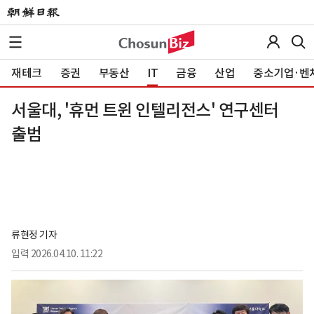
재테크
증권
부동산
IT
금융
산업
중소기업·벤
서울대, '휴먼 트윈 인텔리전스' 연구센터
출범
류현정 기자
입력
2026.04.10. 11:22