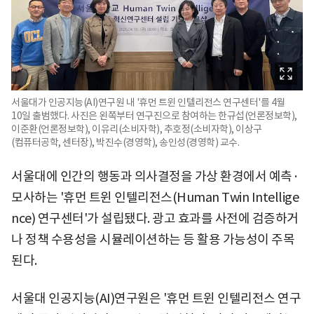
서울대가 인공지능(AI)연구원 내 '휴먼 트윈 인텔리전스 연구센터'를 4월
10일 출범했다. 사진은 왼쪽부터 연구진으로 참여하는 한규섭(언론정보학),
이준환(언론정보학), 이유리(소비자학), 추호정(소비자학), 이상구
(컴퓨터공학, 센터장), 박진수(경영학), 송인성(경영학) 교수.
서울대에 인간의 행동과 의사결정을 가상 환경에서 예측·
모사하는 '휴먼 트윈 인텔리전스(Human Twin Intellige
nce) 연구센터'가 설립됐다. 광고 효과를 사전에 검증하거
나 정책 수용성을 시뮬레이션하는 등 활용 가능성이 주목
된다.
서울대 인공지능(AI)연구원은 '휴먼 트윈 인텔리전스 연구