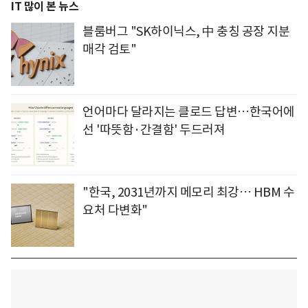
IT 많이 본 뉴스
블룸버그 "SK하이닉스, 中 충칭 공장 지분
매각 검토"
언어마다 달라지는 클로드 답변…한국어에
선 '따뜻함·간결함' 두드러져
"한국, 2031년까지 메모리 최강… HBM 수
요처 다변화"