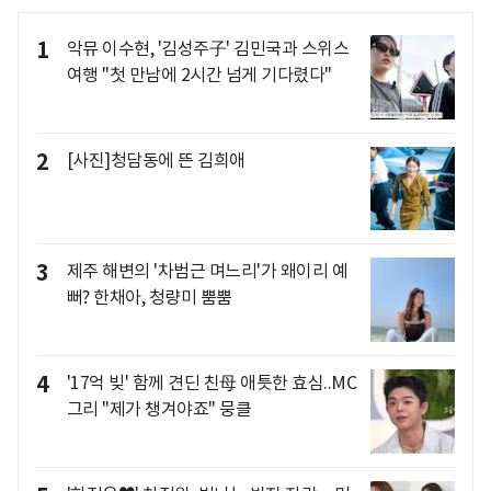
1
악뮤 이수현, '김성주子' 김민국과 스위스
여행 "첫 만남에 2시간 넘게 기다렸다"
2
[사진]청담동에 뜬 김희애
3
제주 해변의 '차범근 며느리'가 왜이리 예
뻐? 한채아, 청량미 뿜뿜
4
'17억 빚' 함께 견딘 친母 애틋한 효심..MC
그리 "제가 챙겨야죠" 뭉클