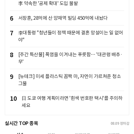
李 약속한 '공제 확대' 도입 불발
6
서장훈, 28억에 산 양재역 빌딩 450억에 내놨다
7
李대통령 "청년들이 정책 때문에 결혼 망설이는 일 없어
야"
8
[주간 특산물] 폭염을 이겨내는 푸릇함… '대관령 배추·
무'
9
[뉴테크] 미세 플라스틱 꼼짝 마, 자연이 가르쳐준 청소
그물
10
日 도쿄 여행 계획이라면 '흰색 번호판 택시'를 주의하
세요
실시간 TOP 종목
08.09
장마감