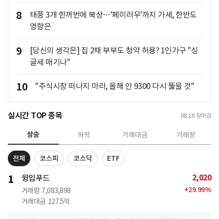
8
태풍 3개 한꺼번에 북상…'페이러우'까지 가세, 한반도
영향은
9
[당신의 생각은] 집 2채 부부도 청약 허용? 1인가구 "싱
글세 매기나"
10
"주식시장 떠나지 마라, 올해 안 9300 다시 뚫을 것"
실시간 TOP 종목
08.10
장마감
상승
하락
거래대금
거래량
전체
코스피
코스닥
ETF
2,020
1
윙입푸드
+
29.99
%
거래량
7,083,898
거래대금
127.5억