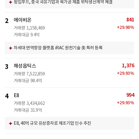
윙입푸드, 중국 국유기업과 육가공 제품 위탁생산계약 체결
841
2
에이비온
+
29.98
%
거래량
1,158,469
거래대금
9.4억
차세대 면역항암 플랫폼 iRAC 원천기술 美 특허 등록
1,376
3
해성옵틱스
+
29.93
%
거래량
7,522,859
거래대금
98.4억
994
4
E8
+
29.93
%
거래량
3,434,662
거래대금
31.9억
E8, 40억 규모 유상증자로 제조기업 인수 추진