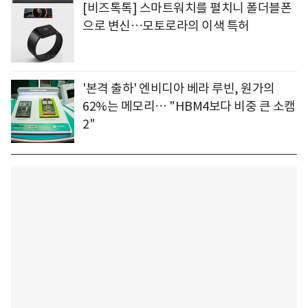
[비즈톡톡] 스마트워치를 펼치니 폴더블폰
으로 변신…모토로라의 이색 특허
'본격 출하' 엔비디아 베라 루빈, 원가의
62%는 메모리… "HBM4보다 비중 큰 소캠
2"