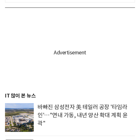
IT 많이 본 뉴스
바빠진 삼성전자 美 테일러 공장 '타임라
인'…"연내 가동, 내년 양산 확대 계획 윤
곽"