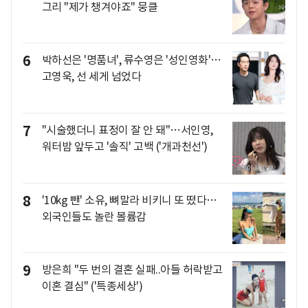
그리 "제가 챙겨야죠" 뭉클
6
박하선은 '명품녀', 류수영은 '성인영화'…
고영욱, 선 세게 넘었다
7
"시술했더니 표정이 잘 안 돼"…서인영,
워터밤 앞두고 '솔직' 고백 ('개과천선')
8
'10kg 뺀' 소유, 뼈말라 비키니 또 떴다…
외국인들도 놀란 볼륨감
9
방은희 "두 번의 결혼 실패..아들 허락받고
이혼 결심" ('특종세상')