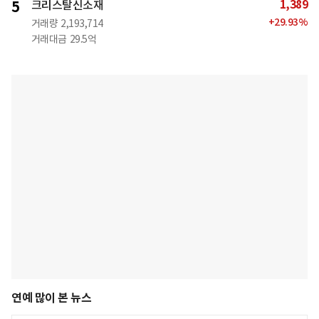
1,389
5
크리스탈신소재
+
29.93
%
거래량
2,193,714
거래대금
29.5억
연예 많이 본 뉴스