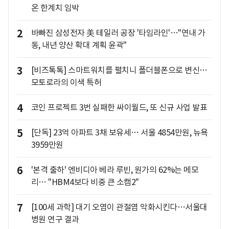
온 한계치 임박
2
바빠진 삼성전자 美 테일러 공장 '타임라인'…"연내 가
동, 내년 양산 확대 계획 윤곽"
3
[비즈톡톡] 스마트워치를 펼치니 폴더블폰으로 변신…
모토로라의 이색 특허
4
코인 프로젝트 3번 실패한 싸이월드, 또 신규 사업 발표
5
[단독] 23억 아파트 3채 보유세… 서울 4854만원, 뉴욕
3959만원
6
'본격 출하' 엔비디아 베라 루빈, 원가의 62%는 메모
리… "HBM4보다 비중 큰 소캠2"
7
[100세 과학] 대기 오염이 관절염 악화시킨다…서울대
병원 연구 결과