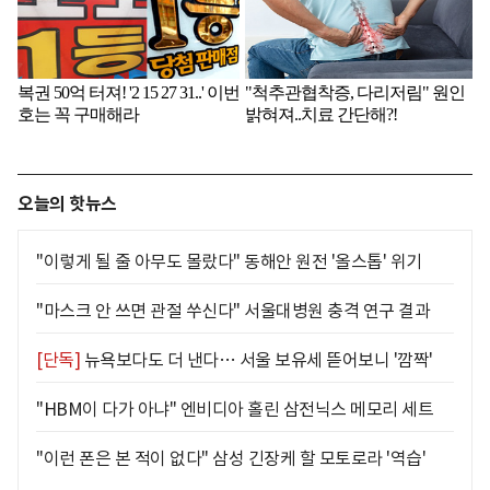
오늘의 핫뉴스
"이렇게 될 줄 아무도 몰랐다" 동해안 원전 '올스톱' 위기
"마스크 안 쓰면 관절 쑤신다" 서울대병원 충격 연구 결과
[단독]
뉴욕보다도 더 낸다… 서울 보유세 뜯어보니 '깜짝'
"HBM이 다가 아냐" 엔비디아 홀린 삼전닉스 메모리 세트
"이런 폰은 본 적이 없다" 삼성 긴장케 할 모토로라 '역습'