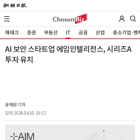
재테크
증권
부동산
IT
금융
산업
중소기업·벤
AI 보안 스타트업 에임인텔리전스, 시리즈A
투자 유치
윤예원 기자
입력
2026.04.10. 10:12