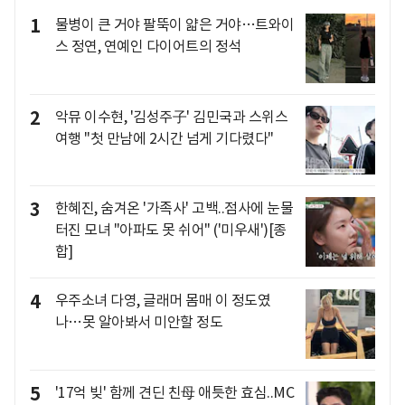
1
물병이 큰 거야 팔뚝이 얇은 거야…트와이
스 정연, 연예인 다이어트의 정석
2
악뮤 이수현, '김성주子' 김민국과 스위스
여행 "첫 만남에 2시간 넘게 기다렸다"
3
한혜진, 숨겨온 '가족사' 고백..점사에 눈물
터진 모녀 "아파도 못 쉬어" ('미우새')[종
합]
4
우주소녀 다영, 글래머 몸매 이 정도였
나…못 알아봐서 미안할 정도
5
'17억 빚' 함께 견딘 친母 애틋한 효심..MC