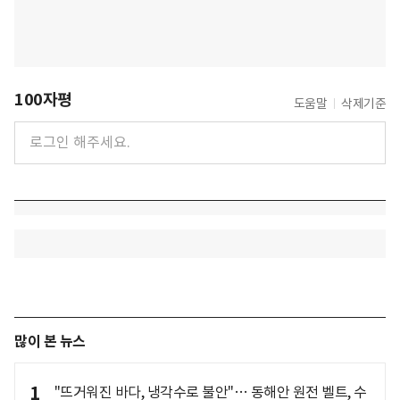
100자평
도움말
삭제기준
많이 본 뉴스
1
"뜨거워진 바다, 냉각수로 불안"… 동해안 원전 벨트, 수