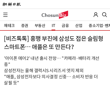
재테크
증권
부동산
IT
금융
산업
중소기업·벤
[비즈톡톡] 흥행 부진에 삼성도 접은 슬림형
스마트폰… 애플은 또 만든다?
'아이폰 에어2' 내년 출시 전망… "카메라·배터리 개선
중"
삼성전자는 올해 갤럭시S 시리즈서 엣지 제외
"애플, 삼성전자보다 의사결정 신중… 소비자 반응 더
살필 듯"