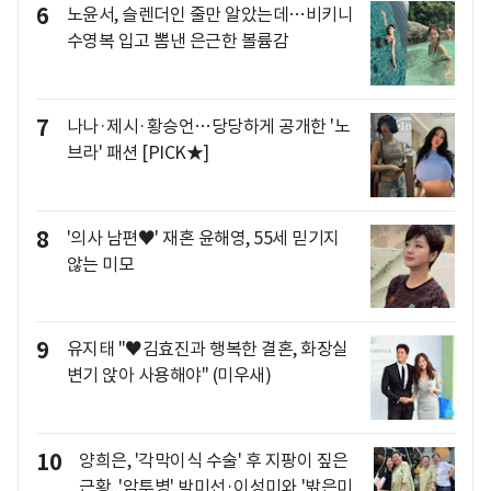
6
노윤서, 슬렌더인 줄만 알았는데…비키니
수영복 입고 뽐낸 은근한 볼륨감
7
나나·제시·황승언…당당하게 공개한 '노
브라' 패션 [PICK★]
8
'의사 남편♥' 재혼 윤해영, 55세 믿기지
않는 미모
9
유지태 "♥김효진과 행복한 결혼, 화장실
변기 앉아 사용해야" (미우새)
10
양희은, '각막이식 수술' 후 지팡이 짚은
근황..'암투병' 박미선·이성미와 '밝은미