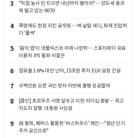
3
"직접 농사 안 지으면 내년까지 팔아라"… 양도세 중과
에 떨고 있는 6070
4
폭염에도 현장 지킨 공무원… 벼 낱알 세다, 화재 진압하
다 '풀썩'
5
'음악 앱'이 넷플릭스와 어깨 나란히… 스포티파이 유료
이용자 3억 돌파 비결은
6
점유율 1.6% 대만 난야, 15조원 투자 EUV 공장 건설
7
수백만원 오른 국민 첫차 아반떼 흥행 성공할까
8
[줌인] 호르무즈 서명 앞두고 이란 리더십 증발… 최고
지도자 잠행·대통령 사임설
9
與 황희, 폐버스 활용한 '버스하우스' 제안…"청년 단기
주거 공간으로"