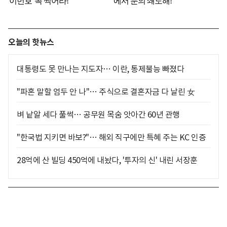
오늘의 핫뉴스
대통령도 못 만나는 지도자… 이란, 통제불능 빠졌다
"파혼 말할 엄두 안 나"… 주식으로 결혼자금 다 날린 女
벼 낱알 세다 풀썩… 공무원 목숨 앗아간 60년 관행
"한국법 지키면 바보?"… 해외 직구에만 특혜 주는 KC 인증
28억에 산 빌딩 450억에 내놨다, '투자의 신' 내린 서장훈