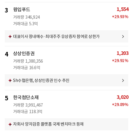
1,554
3
윙입푸드
+
29.93
%
거래량
346,924
거래대금
5.3억
대표이사 장내매수·최대주주 유상증자 참여로 상한가
1,203
4
상상인증권
+
29.91
%
거래량
1,380,356
거래대금
16.6억
Sh수협은행, 상상인증권 인수 추진
3,020
5
한국첨단소재
+
29.89
%
거래량
3,991,467
거래대금
118.3억
자회사 양자검증 플랫폼 국제 벤치마크 등재