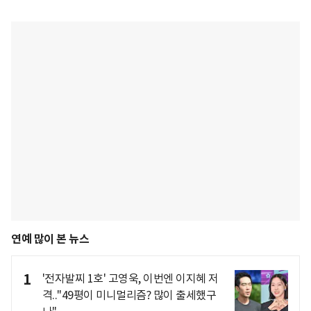
연예 많이 본 뉴스
1
'전자발찌 1호' 고영욱, 이번엔 이지혜 저
격.."49평이 미니멀리즘? 많이 출세했구