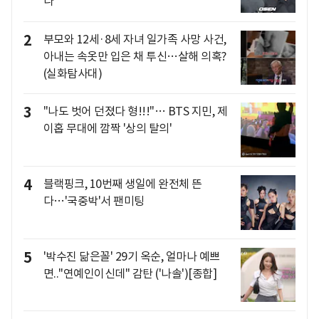
나"
2
부모와 12세·8세 자녀 일가족 사망 사건,
아내는 속옷만 입은 채 투신…살해 의혹?
(실화탐사대)
3
"나도 벗어 던졌다 형!!!"… BTS 지민, 제
이홉 무대에 깜짝 '상의 탈의'
4
블랙핑크, 10번째 생일에 완전체 뜬
다…'국중박'서 팬미팅
5
'박수진 닮은꼴' 29기 옥순, 얼마나 예쁘
면.."연예인이신데" 감탄 ('나솔')[종합]