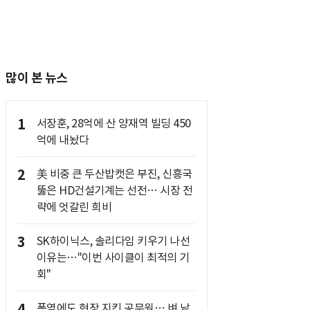
많이 본 뉴스
1
서장훈, 28억에 산 양재역 빌딩 450
억에 내놨다
2
美 비중 큰 두산밥캣은 부진, 신흥국
뚫은 HD건설기계는 선전… 시장 전
략에 엇갈린 희비
3
SK하이닉스, 솔리다임 키우기 나선
이유는…"이번 사이클이 최적의 기
회"
4
폭염에도 현장 지킨 공무원… 벼 낱