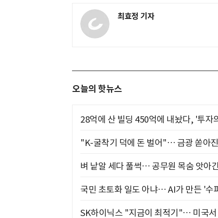
최효정 기자
오늘의 핫뉴스
28억에 산 빌딩 450억에 내놨다, '투자
"K-굴착기 덕에 돈 벌어"… 금광 쏟아
벼 낱알 세다 풀썩… 공무원 목숨 앗아간
국민 초토화 일도 아냐… AI가 만든 '수
SK하이닉스 "지금이 최적기"… 미국서 