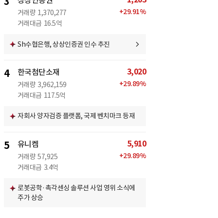
3
상상인증권
+
29.91
%
거래량
1,370,277
거래대금
16.5억
Sh수협은행, 상상인증권 인수 추진
3,020
4
한국첨단소재
+
29.89
%
거래량
3,962,159
거래대금
117.5억
자회사 양자검증 플랫폼, 국제 벤치마크 등재
5,910
5
유니켐
+
29.89
%
거래량
57,925
거래대금
3.4억
로봇공학·촉각센싱 솔루션 사업 영위 소식에
주가 상승