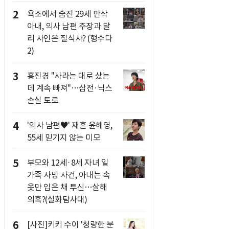
2
욕조에서 숨진 29세 만삭
아내, 의사 남편 주장과 달
리 사인은 질식사? (형수다
2)
3
홍진경 "사라는 대로 샀는
데 계속 빠져"…삼전·닉스
손실 토로
4
'의사 남편♥' 재혼 윤해영,
55세 믿기지 않는 미모
5
부모와 12세·8세 자녀 일
가족 사망 사건, 아내는 속
옷만 입은 채 투신…살해
의혹?(실화탐사대)
6
[사진]키키 수이 '청량한 분