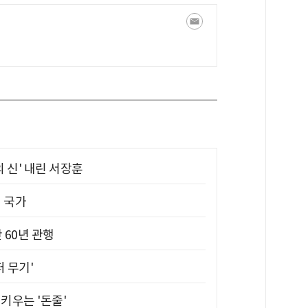
의 신' 내린 서장훈
진 국가
 60년 관행
퍼 무기'
키우는 '돈줄'