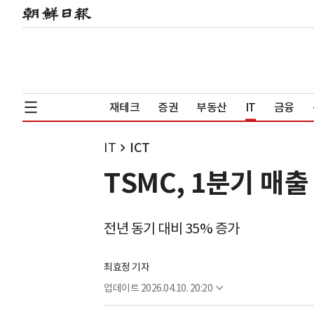
재테크
증권
부동산
IT
금융
IT
ICT
TSMC, 1분기 매
전년 동기 대비 35% 증가
최효정 기자
업데이트
2026.04.10. 20:20