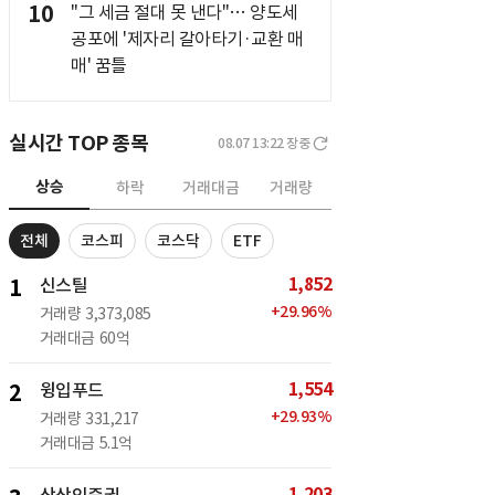
10
"그 세금 절대 못 낸다"… 양도세
공포에 '제자리 갈아타기·교환 매
매' 꿈틀
실시간 TOP 종목
08.07 13:22
장중
상승
하락
거래대금
거래량
전체
코스피
코스닥
ETF
1,852
1
신스틸
+
29.96
%
거래량
3,373,085
거래대금
60억
1,554
2
윙입푸드
+
29.93
%
거래량
331,217
거래대금
5.1억
1,203