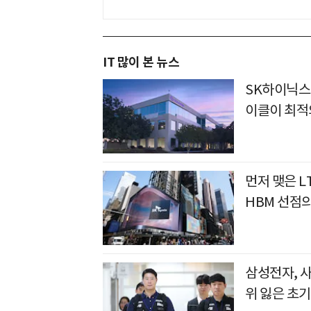
IT 많이 본 뉴스
SK하이닉스
이클이 최적
먼저 맺은 L
HBM 선점
삼성전자, 
위 잃은 초기