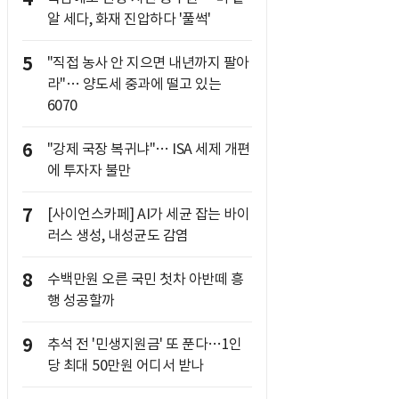
알 세다, 화재 진압하다 '풀썩'
5
"직접 농사 안 지으면 내년까지 팔아
라"… 양도세 중과에 떨고 있는
6070
6
"강제 국장 복귀냐"… ISA 세제 개편
에 투자자 불만
7
[사이언스카페] AI가 세균 잡는 바이
러스 생성, 내성균도 감염
8
수백만원 오른 국민 첫차 아반떼 흥
행 성공할까
9
추석 전 '민생지원금' 또 푼다…1인
당 최대 50만원 어디서 받나