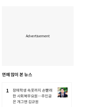
연예 많이 본 뉴스
1
장애학생 속옷까지 손빨래
한 사회복무요원…주인공
은 개그맨 김규원