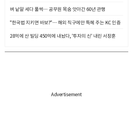
벼 낱알 세다 풀썩… 공무원 목숨 앗아간 60년 관행
"한국법 지키면 바보?"… 해외 직구에만 특혜 주는 KC 인증
28억에 산 빌딩 450억에 내놨다, '투자의 신' 내린 서장훈