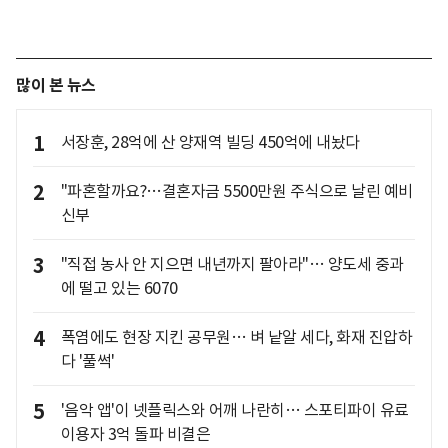
많이 본 뉴스
1
서장훈, 28억에 산 양재역 빌딩 450억에 내놨다
2
"파혼할까요?…결혼자금 5500만원 주식으로 날린 예비
신부
3
"직접 농사 안 지으면 내년까지 팔아라"… 양도세 중과
에 떨고 있는 6070
4
폭염에도 현장 지킨 공무원… 벼 낱알 세다, 화재 진압하
다 '풀썩'
5
'음악 앱'이 넷플릭스와 어깨 나란히… 스포티파이 유료
이용자 3억 돌파 비결은