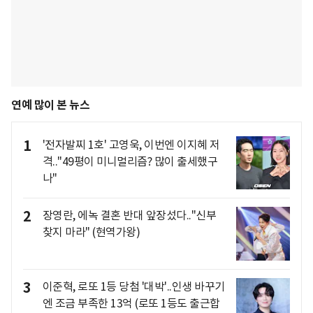
연예 많이 본 뉴스
1
'전자발찌 1호' 고영욱, 이번엔 이지혜 저
격.."49평이 미니멀리즘? 많이 출세했구
나"
2
장영란, 에녹 결혼 반대 앞장섰다.."신부
찾지 마라" (현역가왕)
3
이준혁, 로또 1등 당첨 '대박'..인생 바꾸기
엔 조금 부족한 13억 (로또 1등도 출근합