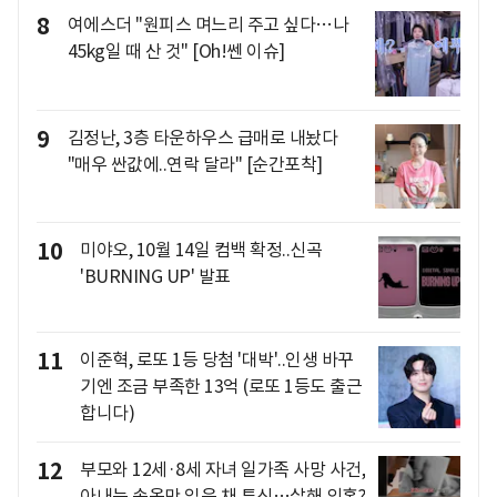
8
여에스더 "원피스 며느리 주고 싶다…나
45kg일 때 산 것" [Oh!쎈 이슈]
9
김정난, 3층 타운하우스 급매로 내놨다
"매우 싼값에..연락 달라" [순간포착]
10
미야오, 10월 14일 컴백 확정..신곡
'BURNING UP' 발표
11
이준혁, 로또 1등 당첨 '대박'..인생 바꾸
기엔 조금 부족한 13억 (로또 1등도 출근
합니다)
12
부모와 12세·8세 자녀 일가족 사망 사건,
아내는 속옷만 입은 채 투신…살해 의혹?