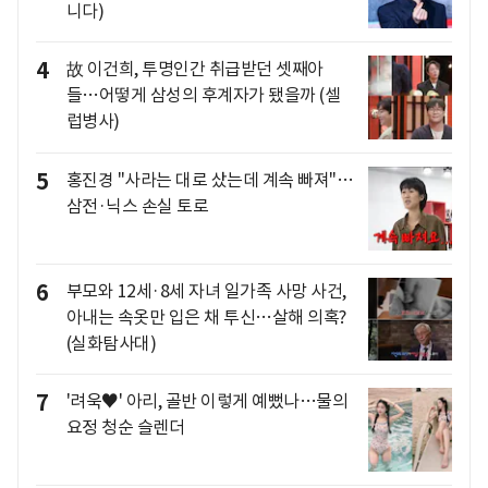
니다)
4
故 이건희, 투명인간 취급받던 셋째아
들…어떻게 삼성의 후계자가 됐을까 (셀
럽병사)
5
홍진경 "사라는 대로 샀는데 계속 빠져"…
삼전·닉스 손실 토로
6
부모와 12세·8세 자녀 일가족 사망 사건,
아내는 속옷만 입은 채 투신…살해 의혹?
(실화탐사대)
7
'려욱♥' 아리, 골반 이렇게 예뻤나…물의
요정 청순 슬렌더