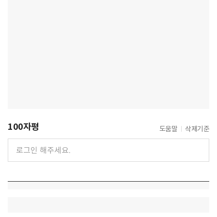
100자평
도움말
삭제기준