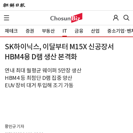
재테크
증권
부동산
IT
금융
산업
중소기업·벤
SK하이닉스, 이달부터 M15X 신공장서
HBM4용 D램 생산 본격화
연내 최대 월평균 웨이퍼 5만장 생산
HBM4 등 최첨단 D램 집중 양산
EUV 장비 대거 투입해 조기 가동
황민규 기자