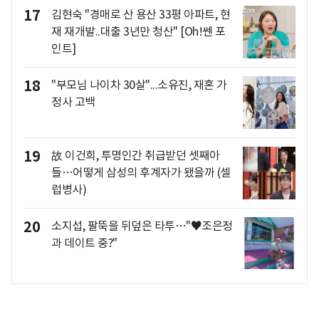
17
김현숙 "경매로 산 용산 33평 아파트, 현
재 재개발..대출 3년만 청산" [Oh!쎈 포
인트]
18
"부모님 나이차 30살"...소유진, 재혼 가
정사 고백
19
故 이건희, 투명인간 취급받던 셋째아
들…어떻게 삼성의 후계자가 됐을까 (셀
럽병사)
20
소지섭, 팔뚝을 뒤덮은 타투…"♥조은정
과 데이트 중?"