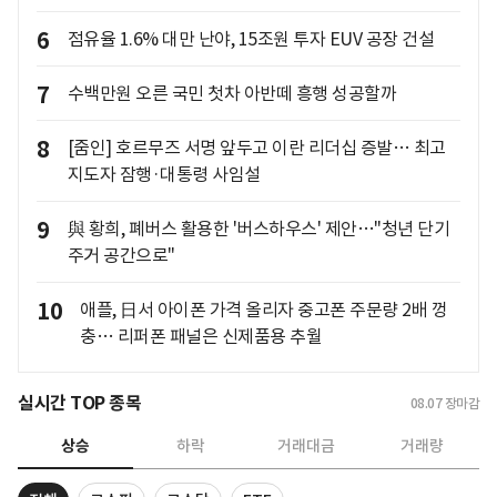
6
점유율 1.6% 대만 난야, 15조원 투자 EUV 공장 건설
7
수백만원 오른 국민 첫차 아반떼 흥행 성공할까
8
[줌인] 호르무즈 서명 앞두고 이란 리더십 증발… 최고
지도자 잠행·대통령 사임설
9
與 황희, 폐버스 활용한 '버스하우스' 제안…"청년 단기
주거 공간으로"
10
애플, 日서 아이폰 가격 올리자 중고폰 주문량 2배 껑
충… 리퍼폰 패널은 신제품용 추월
실시간 TOP 종목
08.07
장마감
상승
하락
거래대금
거래량