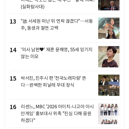
(실화탐사대)
13
"故 서세원 떠난 뒤 연락 끊겼다"…서동
주, 동생과 절연 고백
14
'의사 남편♥' 재혼 윤해영, 55세 믿기지
않는 미모
15
박서진, 진주시 편 '전국노래자랑' 뜬
다…완벽한 피날레 무대 장식
16
리센느, MBC '2026 아이치-나고야 아시
안게임' 홍보대사 위촉 "진심 다해 응원
하겠다"