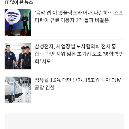
IT 많이 본 뉴스
'음악 앱'이 넷플릭스와 어깨 나란히… 스포
티파이 유료 이용자 3억 돌파 비결은
삼성전자, 사업장별 노사협의회 전사 통
합… 과반 지위 잃은 초기업 노조 '영향력 만
회' 시도
점유율 1.6% 대만 난야, 15조원 투자 EUV
공장 건설