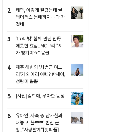
2
태연, 이렇게 말랐는데 글
래머러스 몸매까지…다 가
졌네
3
'17억 빚' 함께 견딘 친母
애틋한 효심..MC그리 "제
가 챙겨야죠" 뭉클
4
제주 해변의 '차범근 며느
리'가 왜이리 예뻐? 한채아,
청량미 뿜뿜
5
[사진]김희애, 우아한 등장
6
유아인, 자숙 중 남사친과
대놓고 '볼뽀뽀' 반전 근
황.."사랑할게"[핫피플]