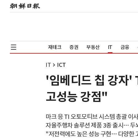
재테크
증권
부동산
IT
금융
IT
ICT
'임베디드 칩 강자'
고성능 강점"
마크 응 TI 오토모티브 시스템 총괄 이
자율주행차 솔루션 제품 3종 출시… 두
"저전력에도 높은 성능 구현… 다양한 