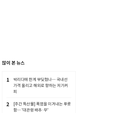
많이 본 뉴스
1
박리다매 한계 부딪혔나… 국내선
가격 올리고 해외로 향하는 저가커
피
2
[주간 특산물] 폭염을 이겨내는 푸릇
함… '대관령 배추·무'