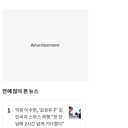
연예 많이 본 뉴스
1
악뮤 이수현, '김성주子' 김
민국과 스위스 여행 "첫 만
남에 2시간 넘게 기다렸다"