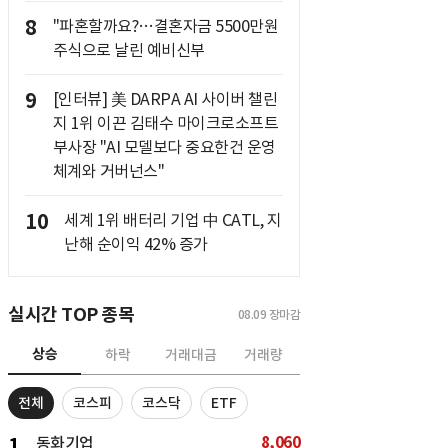
8
"파혼할까요?…결혼자금 5500만원
주식으로 날린 예비신부
9
[인터뷰] 美 DARPA AI 사이버 챌린
지 1위 이끈 김태수 마이크로소프트
부사장 "AI 모델보다 중요한건 운영
체계와 거버넌스"
10
세계 1위 배터리 기업 中 CATL, 지
난해 순이익 42% 증가
실시간 TOP 종목
08.09
장마감
상승
하락
거래대금
거래량
전체
코스피
코스닥
ETF
8,060
1
동화기업