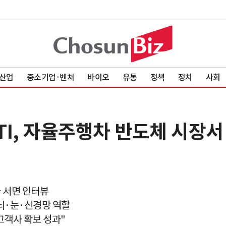
산업
중소기업·벤처
바이오
유통
정책
정치
사회
 TI, 자율주행차 반도체 시장
사 서면 인터뷰
뇌·눈·신경망 역할
고객사 확보 성과"