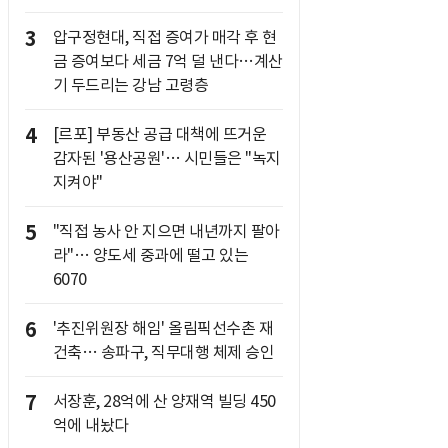
3
압구정현대, 직접 증여가 매각 후 현
금 증여보다 세금 7억 덜 낸다…계산
기 두드리는 강남 고령층
4
[르포] 부동산 공급 대책에 뜨거운
감자된 '용산공원'… 시민들은 "녹지
지켜야"
5
"직접 농사 안 지으면 내년까지 팔아
라"… 양도세 중과에 떨고 있는
6070
6
'추진위원장 해임' 올림픽선수촌 재
건축… 송파구, 직무대행 체제 승인
7
서장훈, 28억에 산 양재역 빌딩 450
억에 내놨다