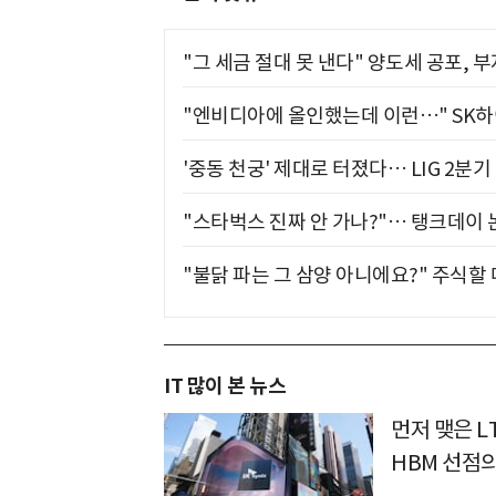
"그 세금 절대 못 낸다" 양도세 공포, 
"엔비디아에 올인했는데 이런…" SK
'중동 천궁' 제대로 터졌다… LIG 2분
"스타벅스 진짜 안 가나?"… 탱크데이 
"불닭 파는 그 삼양 아니에요?" 주식할
IT 많이 본 뉴스
먼저 맺은 L
HBM 선점