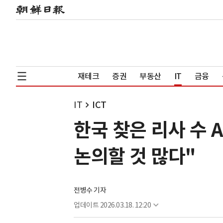
재테크
증권
부동산
IT
금융
IT
ICT
한국 찾은 리사 수 
논의할 것 많다"
전병수 기자
업데이트
2026.03.18. 12:20