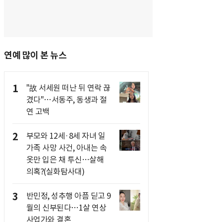
연예 많이 본 뉴스
1
"故 서세원 떠난 뒤 연락 끊
겼다"…서동주, 동생과 절
연 고백
2
부모와 12세·8세 자녀 일
가족 사망 사건, 아내는 속
옷만 입은 채 투신…살해
의혹?(실화탐사대)
3
반민정, 성추행 아픔 딛고 9
월의 신부된다…1살 연상
사업가와 결혼