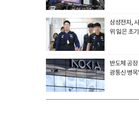
삼성전자, 
위 잃은 초기
반도체 공장
광통신 병목