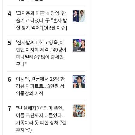
4
'고지용과 이혼' 허양임, 안
숨기고 티냈다..子 "혼자 밥
잘 챙겨 먹어"[Oh!쎈 이슈]
5
'전자발찌 1호' 고영욱, 이
번엔 이지혜 저격.."49평이
미니멀리즘? 많이 출세했
구나"
6
이시언, 원룸에서 25억 한
강뷰 아파트로... 3만원 청
약통장의 기적
7
"넌 실패자야" 엄마 폭언,
아들 극단까지 내몰았다...
가족이라 못 피한 상처 ('결
혼지옥')