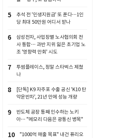
5
추석 전 '민생지원금' 또 푼다…1인
당 최대 50만원 어디서 받나
6
삼성전자, 사업장별 노사협의회 전
사 통합… 과반 지위 잃은 초기업 노
조 '영향력 만회' 시도
7
투썸플레이스, 정말 스타벅스 제쳤
나
8
[단독] K9 자주포 수출 공신 'K10 탄
약운반차', 21년 만에 성능 개량
9
반도체 공장 통째 인수하는 노키
아… "메모리 다음은 광통신 병목"
10
"1000억 매출 목표" 내건 퓨리오