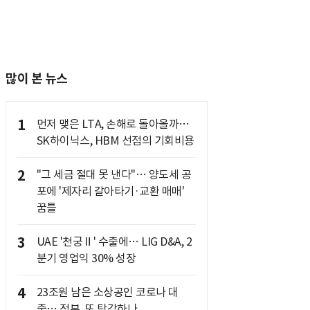
많이 본 뉴스
1
먼저 맺은 LTA, 손해로 돌아올까…
SK하이닉스, HBM 선점의 기회비용
2
"그 세금 절대 못 낸다"… 양도세 공
포에 '제자리 갈아타기·교환 매매'
꿈틀
3
UAE '천궁Ⅱ' 수출에… LIG D&A, 2
분기 영업익 30% 성장
4
23조원 남은 소상공인 코로나 대
출… 정부, 또 탕감하나