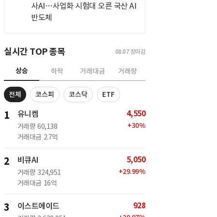
사AI…사업화 시험대 오른 국산 AI
반도체
실시간 TOP 종목
08.07
장마감
상승
하락
거래대금
거래량
전체
코스피
코스닥
ETF
4,550
1
유니켐
+
30
%
거래량
60,138
거래대금
2.7억
5,050
2
비큐AI
+
29.99
%
거래량
324,951
거래대금
16억
928
3
이스트에이드