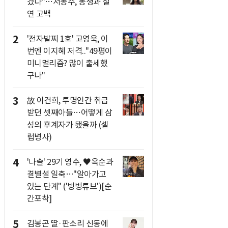
겼다"…서동주, 동생과 절
연 고백
2
'전자발찌 1호' 고영욱, 이
번엔 이지혜 저격.."49평이
미니멀리즘? 많이 출세했
구나"
3
故 이건희, 투명인간 취급
받던 셋째아들…어떻게 삼
성의 후계자가 됐을까 (셀
럽병사)
4
'나솔' 29기 영수, ♥옥순과
결별설 일축…"알아가고
있는 단계" ('벙벙튜브')[순
간포착]
5
김봉곤 딸·판소리 신동에