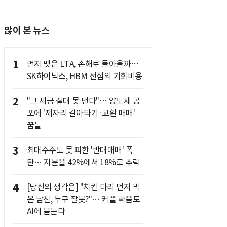
많이 본 뉴스
1
먼저 맺은 LTA, 손해로 돌아올까…
SK하이닉스, HBM 선점의 기회비용
2
"그 세금 절대 못 낸다"… 양도세 공
포에 '제자리 갈아타기·교환 매매'
꿈틀
3
최대주주도 못 피한 '반대매매' 폭
탄… 지분율 42%에서 18%로 추락
4
[당신의 생각은] "치킨 다리 먼저 먹
은 남친, 누구 잘못?"… 커플 싸움도
AI에 묻는다