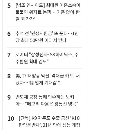
5
[법조 인사이드] 최태원 이혼소송이
불붙인 위자료 논쟁… 기준 없어 판
결 '제각각'
6
추석 전 '민생지원금' 또 푼다…1인
당 최대 50만원 어디서 받나
7
로이터 "삼성전자·SK하이닉스, 주
주환원 확대 검토"
8
美, 中 태양광 막을 '역대급 카드' 내
놨다… 韓 업계 기대감↑
9
반도체 공장 통째 인수하는 노키
아… "메모리 다음은 광통신 병목"
10
[단독] K9 자주포 수출 공신 'K10
탄약운반차', 21년 만에 성능 개량