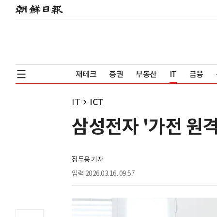
재테크
증권
부동산
IT
금융
IT
ICT
삼성전자 '가전 원격
정두용 기자
입력
2026.03.16. 09:57