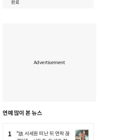
완료
연예 많이 본 뉴스
1
"故 서세원 떠난 뒤 연락 끊