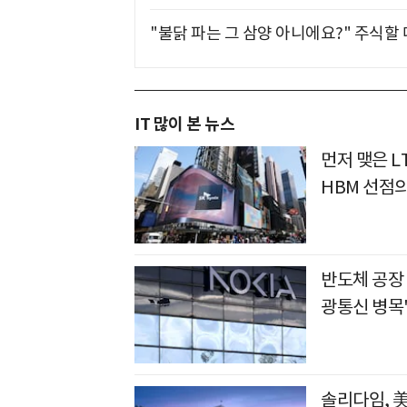
"불닭 파는 그 삼양 아니에요?" 주식할
IT 많이 본 뉴스
먼저 맺은 L
HBM 선점
반도체 공장
광통신 병목
솔리다임, 