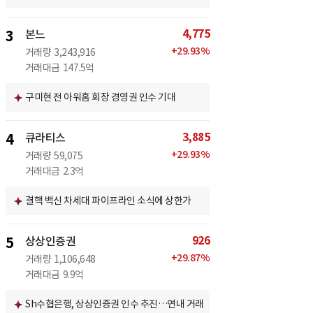
4,775
3
본느
+
29.93
%
거래량
3,243,916
거래대금
147.5억
구미현 전 아워홈 회장 경영권 인수 기대
3,885
4
큐라티스
+
29.93
%
거래량
59,075
거래대금
2.3억
결핵 백신 차세대 파이프라인 소식에 상한가
926
5
상상인증권
+
29.87
%
거래량
1,106,648
거래대금
9.9억
Sh수협은행, 상상인증권 인수 추진…연내 거래