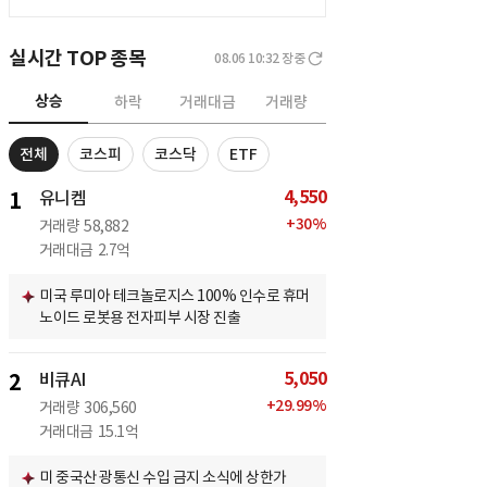
실시간 TOP 종목
08.06 10:32
장중
상승
하락
거래대금
거래량
전체
코스피
코스닥
ETF
4,550
1
유니켐
+
30
%
거래량
58,882
거래대금
2.7억
미국 루미아 테크놀로지스 100% 인수로 휴머
노이드 로봇용 전자피부 시장 진출
5,050
2
비큐AI
+
29.99
%
거래량
306,560
거래대금
15.1억
미 중국산 광통신 수입 금지 소식에 상한가