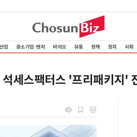
산업
중소기업·벤처
바이오
유통
정책
정치
사회
P 석세스팩터스 '프리패키지' 