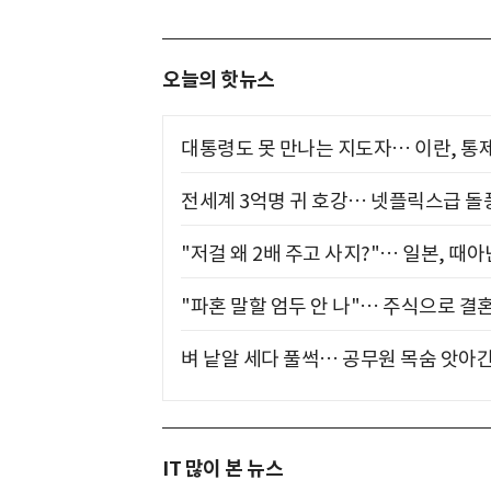
오늘의 핫뉴스
대통령도 못 만나는 지도자… 이란, 통
전세계 3억명 귀 호강… 넷플릭스급 돌
"저걸 왜 2배 주고 사지?"… 일본, 때
"파혼 말할 엄두 안 나"… 주식으로 결
벼 낱알 세다 풀썩… 공무원 목숨 앗아간
IT 많이 본 뉴스