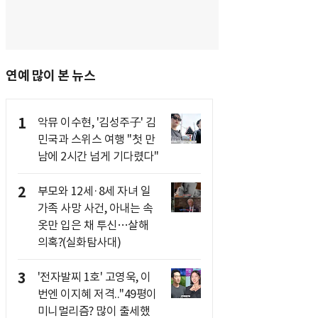
연예 많이 본 뉴스
1
악뮤 이수현, '김성주子' 김
민국과 스위스 여행 "첫 만
남에 2시간 넘게 기다렸다"
2
부모와 12세·8세 자녀 일
가족 사망 사건, 아내는 속
옷만 입은 채 투신…살해
의혹?(실화탐사대)
3
'전자발찌 1호' 고영욱, 이
번엔 이지혜 저격.."49평이
미니멀리즘? 많이 출세했