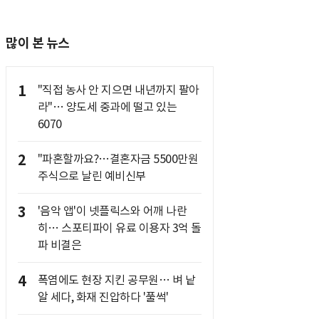
많이 본 뉴스
1
"직접 농사 안 지으면 내년까지 팔아
라"… 양도세 중과에 떨고 있는
6070
2
"파혼할까요?…결혼자금 5500만원
주식으로 날린 예비신부
3
'음악 앱'이 넷플릭스와 어깨 나란
히… 스포티파이 유료 이용자 3억 돌
파 비결은
4
폭염에도 현장 지킨 공무원… 벼 낱
알 세다, 화재 진압하다 '풀썩'