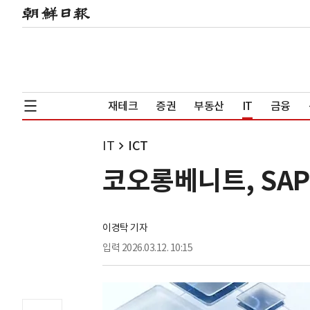
재테크
증권
부동산
IT
금융
IT
ICT
코오롱베니트, SA
이경탁 기자
입력
2026.03.12. 10:15