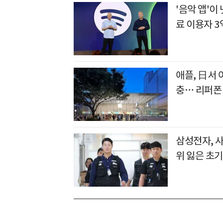
'음악 앱'
료 이용자 3
애플, 日서 
충… 리퍼폰
삼성전자, 
위 잃은 초기