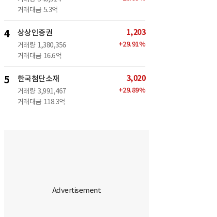
거래대금
5.3억
1,203
4
상상인증권
+
29.91
%
거래량
1,380,356
거래대금
16.6억
3,020
5
한국첨단소재
+
29.89
%
거래량
3,991,467
거래대금
118.3억