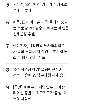
5
서장훈, 28억에 산 양재역 빌딩 450
억에 내놨다
6
애플, 日서 아이폰 가격 올리자 중고
폰 주문량 2배 껑충… 리퍼폰 패널은
신제품용 추월
7
삼성전자, 사업장별 노사협의회 전
사 통합… 과반 지위 잃은 초기업 노
조 '영향력 만회' 시도
8
'추진위원장 해임' 올림픽선수촌 재
건축… 송파구, 직무대행 체제 승인
9
[줌인] 호르무즈 서명 앞두고 이란
리더십 증발… 최고지도자 잠행·대
통령 사임설