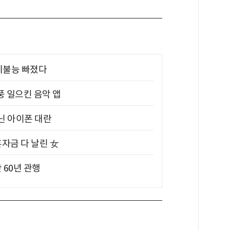
제불능 빠졌다
풍 일으킨 음악 앱
아닌 아이폰 대란
혼자금 다 날린 女
 60년 관행