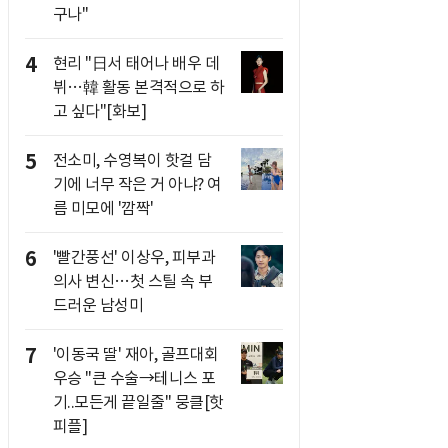
구나"
4
현리 "日서 태어나 배우 데
뷔…韓 활동 본격적으로 하
고 싶다"[화보]
5
전소미, 수영복이 핫걸 담
기에 너무 작은 거 아냐? 여
름 미모에 '깜짝'
6
'빨간풍선' 이상우, 피부과
의사 변신…첫 스틸 속 부
드러운 남성미
7
'이동국 딸' 재아, 골프대회
우승 "큰 수술→테니스 포
기..모든게 끝일줄" 뭉클[핫
피플]