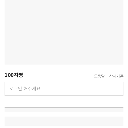
100자평
도움말
삭제기준