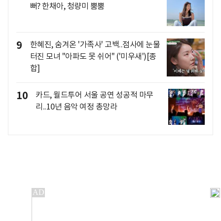
뻐? 한채아, 청량미 뿜뿜
9
한혜진, 숨겨온 '가족사' 고백..점사에 눈물
터진 모녀 "아파도 못 쉬어" ('미우새')[종
합]
10
카드, 월드투어 서울 공연 성공적 마무
리..10년 음악 여정 총망라