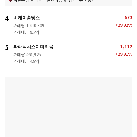
자율주행·차세대 모빌리티용 광학렌즈 수요 증가
673
4
비케이홀딩스
+
29.92
%
거래량
1,410,309
거래대금
9.2억
1,112
5
파라택시스이더리움
+
29.91
%
거래량
461,925
거래대금
4.9억