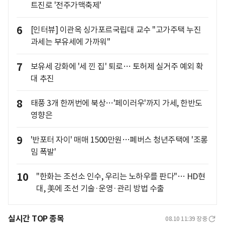
트진로 '전주가맥축제'
6
[인터뷰] 이관옥 싱가포르국립대 교수 "고가주택 누진
과세는 부유세에 가까워"
7
보유세 강화에 '세 낀 집' 퇴로… 토허제 실거주 예외 확
대 추진
8
태풍 3개 한꺼번에 북상…'페이러우'까지 가세, 한반도
영향은
9
'반포터 자이' 매매 1500만원…폐버스 청년주택에 '조롱
밈 폭발'
10
"한화는 조선소 인수, 우리는 노하우를 판다"… HD현
대, 美에 조선 기술·운영·관리 방법 수출
실시간 TOP 종목
08.10 11:39
장중