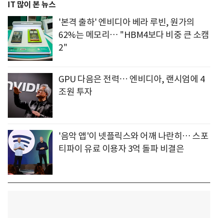
IT 많이 본 뉴스
'본격 출하' 엔비디아 베라 루빈, 원가의
62%는 메모리… "HBM4보다 비중 큰 소캠
2"
GPU 다음은 전력… 엔비디아, 랜시엄에 4
조원 투자
'음악 앱'이 넷플릭스와 어깨 나란히… 스포
티파이 유료 이용자 3억 돌파 비결은