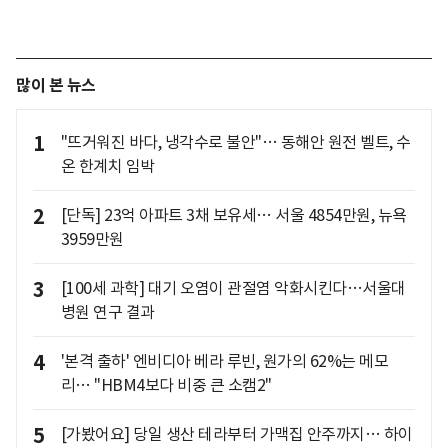
많이 본 뉴스
1
"뜨거워진 바다, 냉각수로 불안"… 동해안 원전 벨트, 수
온 한계치 임박
2
[단독] 23억 아파트 3채 보유세… 서울 4854만원, 뉴욕
3959만원
3
[100세 과학] 대기 오염이 관절염 악화시킨다…서울대
병원 연구 결과
4
'본격 출하' 엔비디아 베라 루빈, 원가의 62%는 메모
리… "HBM4보다 비중 큰 소캠2"
5
[가봤어요] 당일 생산 테라부터 가맥집 안주까지… 하이