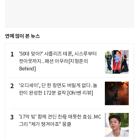
연예 많이 본 뉴스
1
'50대 맞아?' 샤를리즈 테론, 시스루부터
컷아웃까지...패션 아우라[지형준의
Behind]
2
'오디세이', 단 한 장면도 버릴게 없다..놀
란이 완성한 172분 걸작 [Oh!쎈 리뷰]
3
'17억 빚' 함께 견딘 친母 애틋한 효심..MC
그리 "제가 챙겨야죠" 뭉클