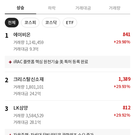
상승
하락
거래대금
거래량
전체
코스피
코스닥
ETF
841
1
에이비온
+
29.98
%
거래량
1,141,459
거래대금
9.3억
iRAC 플랫폼 핵심 원천기술 美 특허 등록 완료
1,389
2
크리스탈신소재
+
29.93
%
거래량
1,801,101
거래대금
24.2억
812
3
LK삼양
+
29.92
%
거래량
3,584,529
거래대금
28.1억