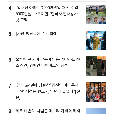
4
"압구정 아파트 3000만원일 때 월 수입
5000만원"…오지헌, '한국사 일타강사'
父 고백
5
[사진]청담동에 뜬 김희애
6
물병이 큰 거야 팔뚝이 얇은 거야…트와이
스 정연, 연예인 다이어트의 정석
7
'결혼 6년만에 남편상' 김선영 아나운서
"남편 백성문 변호사, 영면에 들었다"[전
문]
8
제주 해변의 '차범근 며느리'가 왜이리 예