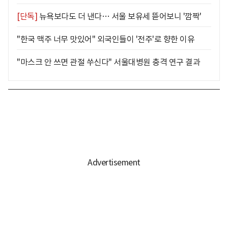
[단독]
뉴욕보다도 더 낸다… 서울 보유세 뜯어보니 '깜짝'
"한국 맥주 너무 맛있어" 외국인들이 '전주'로 향한 이유
"마스크 안 쓰면 관절 쑤신다" 서울대병원 충격 연구 결과