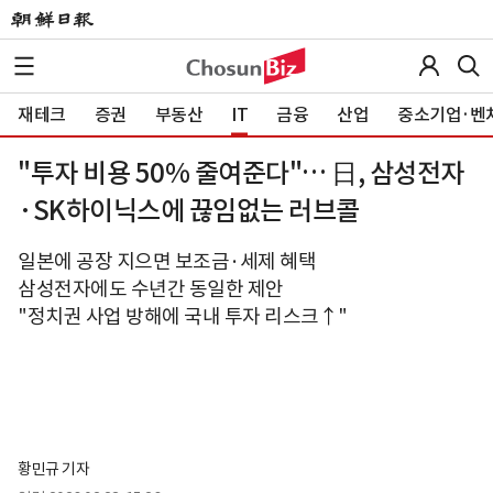
재테크
증권
부동산
IT
금융
산업
중소기업·벤
"투자 비용 50% 줄여준다"… 日, 삼성전자
·SK하이닉스에 끊임없는 러브콜
일본에 공장 지으면 보조금·세제 혜택
삼성전자에도 수년간 동일한 제안
"정치권 사업 방해에 국내 투자 리스크↑"
황민규 기자