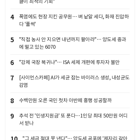
클이 최적의 기회"
4
폭염에도 현장 지킨 공무원… 벼 낱알 세다, 화재 진압하
다 '풀썩'
5
"직접 농사 안 지으면 내년까지 팔아라"… 양도세 중과
에 떨고 있는 6070
6
"강제 국장 복귀냐"… ISA 세제 개편에 투자자 불만
7
[사이언스카페] AI가 세균 잡는 바이러스 생성, 내성균도
감염
8
수백만원 오른 국민 첫차 아반떼 흥행 성공할까
9
추석 전 '민생지원금' 또 푼다…1인당 최대 50만원 어디
서 받나
10
"그 세금 절대 못 낸다"… 양도세 공포에 '제자리 갈아