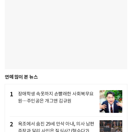
연예 많이 본 뉴스
1
장애학생 속옷까지 손빨래한 사회복무요
원…주인공은 개그맨 김규원
2
욕조에서 숨진 29세 만삭 아내, 의사 남편
주장과 달리 사인은 질식사? (형수다2)