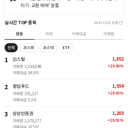
타기·교환 매매' 꿈틀
실시간 TOP 종목
08.07 13:21
장중
상승
하락
거래대금
거래량
전체
코스피
코스닥
ETF
1,852
1
신스틸
+
29.96
%
거래량
3,334,648
거래대금
59.3억
1,554
2
윙입푸드
+
29.93
%
거래량
331,217
거래대금
5.1억
1,203
3
상상인증권
+
29.91
%
거래량
1,370,277
거래대금
16.5억