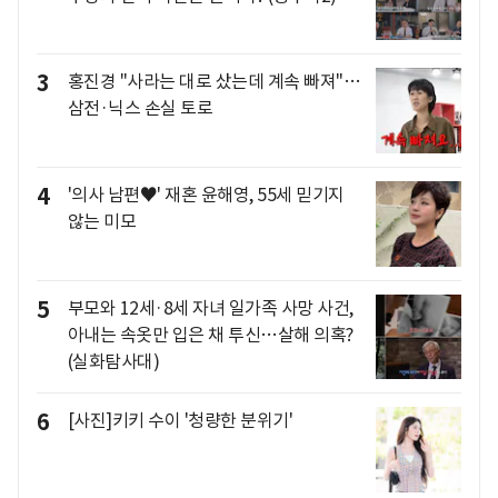
3
홍진경 "사라는 대로 샀는데 계속 빠져"…
삼전·닉스 손실 토로
4
'의사 남편♥' 재혼 윤해영, 55세 믿기지
않는 미모
5
부모와 12세·8세 자녀 일가족 사망 사건,
아내는 속옷만 입은 채 투신…살해 의혹?
(실화탐사대)
6
[사진]키키 수이 '청량한 분위기'