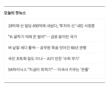
오늘의 핫뉴스
28억에 산 빌딩 450억에 내놨다, '투자의 신' 내린 서장훈
"K-굴착기 덕에 돈 벌어"… 금광 쏟아진 국가
벼 낱알 세다 풀썩… 공무원 목숨 앗아간 60년 관행
국민 초토화 일도 아냐… AI가 만든 '수퍼 무기'
SK하이닉스 "지금이 최적기"… 미국서 키우는 '돈줄'