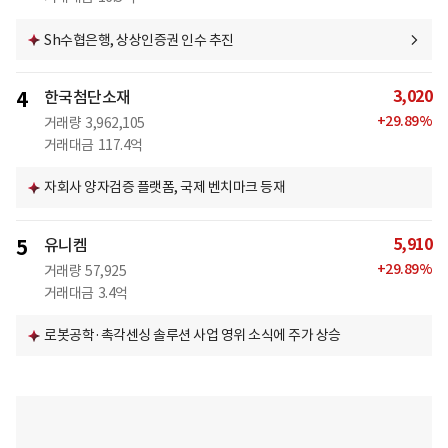
Sh수협은행, 상상인증권 인수 추진
3,020
4
한국첨단소재
+
29.89
%
거래량
3,962,105
거래대금
117.4억
자회사 양자검증 플랫폼, 국제 벤치마크 등재
5,910
5
유니켐
+
29.89
%
거래량
57,925
거래대금
3.4억
로봇공학·촉각센싱 솔루션 사업 영위 소식에 주가 상승