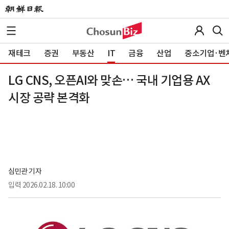
재테크
증권
부동산
IT
금융
산업
중소기업·벤
LG CNS, 오픈AI와 맞손… 국내 기업용 AX
시장 공략 본격화
심민관 기자
입력
2026.02.18. 10:00