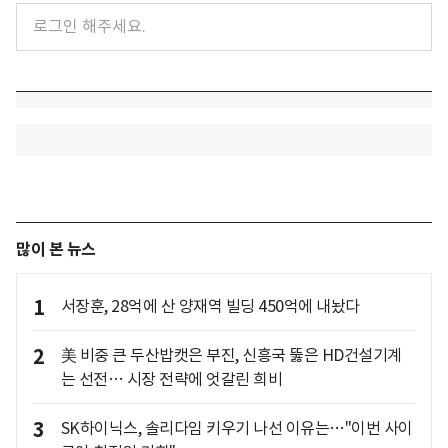
많이 본 뉴스
1
서장훈, 28억에 산 양재역 빌딩 450억에 내놨다
2
美 비중 큰 두산밥캣은 부진, 신흥국 뚫은 HD건설기계
는 선전… 시장 전략에 엇갈린 희비
3
SK하이닉스, 솔리다임 키우기 나선 이유는…"이번 사이