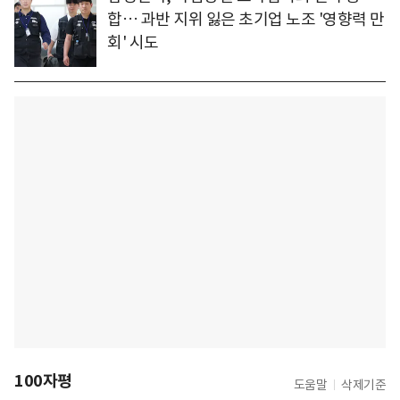
합… 과반 지위 잃은 초기업 노조 '영향력 만
회' 시도
100자평
도움말
삭제기준