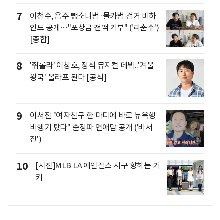
7
이천수, 음주 뺑소니범·몰카범 검거 비하
인드 공개…"포상금 전액 기부" ('리춘수')
[종합]
8
'쥐롤라' 이창호, 정식 뮤지컬 데뷔..'겨울
왕국' 올라프 된다 [공식]
9
이서진 "여자친구 한 마디에 바로 뉴욕행
비행기 탔다" 순정파 연애담 공개 ('비서
진')
10
[사진]MLB LA 에인절스 시구 향하는 키
키