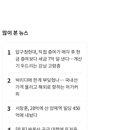
많이 본 뉴스
1
압구정현대, 직접 증여가 매각 후 현
금 증여보다 세금 7억 덜 낸다…계산
기 두드리는 강남 고령층
2
박리다매 한계 부딪혔나… 국내선
가격 올리고 해외로 향하는 저가커
피
3
서장훈, 28억에 산 양재역 빌딩 450
억에 내놨다
[르포] 부동산 공급 대책에 뜨거운