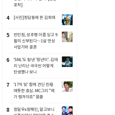
포착]
4
[사진]청담동에 뜬 김희애
5
반민정, 성추행 아픔 딛고 9
월의 신부된다…1살 연상
사업가와 결혼
6
'SNL'도 탐낸 '정년이'..김태
리 난리난 국극씬 어떻게
탄생했나 보니
7
'17억 빚' 함께 견딘 친母
애틋한 효심..MC그리 "제
가 챙겨야죠" 뭉클
8
정일우x정해인, 알고보니