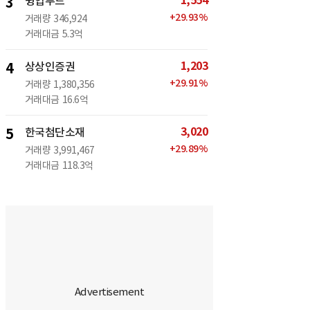
1,554
3
윙입푸드
+
29.93
%
거래량
346,924
거래대금
5.3억
1,203
4
상상인증권
+
29.91
%
거래량
1,380,356
거래대금
16.6억
3,020
5
한국첨단소재
+
29.89
%
거래량
3,991,467
거래대금
118.3억