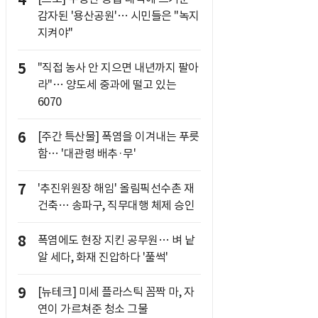
4
감자된 '용산공원'… 시민들은 "녹지
지켜야"
5
"직접 농사 안 지으면 내년까지 팔아
라"… 양도세 중과에 떨고 있는
6070
6
[주간 특산물] 폭염을 이겨내는 푸릇
함… '대관령 배추·무'
7
'추진위원장 해임' 올림픽선수촌 재
건축… 송파구, 직무대행 체제 승인
8
폭염에도 현장 지킨 공무원… 벼 낱
알 세다, 화재 진압하다 '풀썩'
9
[뉴테크] 미세 플라스틱 꼼짝 마, 자
연이 가르쳐준 청소 그물