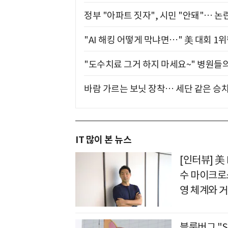
정부 "아파트 짓자", 시민 "안돼"… 논란
"AI 해킹 어떻게 막냐면…" 美 대회 1
"도수치료 그거 하지 마세요~" 병원들
바람 가르는 보닛 장착… 세단 같은 승
IT 많이 본 뉴스
[인터뷰] 美
수 마이크로
영 체계와 
블룸버그 "S