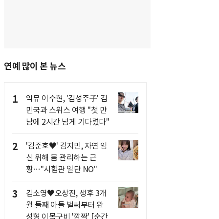
연예 많이 본 뉴스
1
악뮤 이수현, '김성주子' 김
민국과 스위스 여행 "첫 만
남에 2시간 넘게 기다렸다"
2
'김준호♥' 김지민, 자연 임
신 위해 몸 관리하는 근
황…"시험관 일단 NO"
3
김소영♥오상진, 생후 3개
월 둘째 아들 벌써부터 완
성형 이목구비 '깜짝' [순간