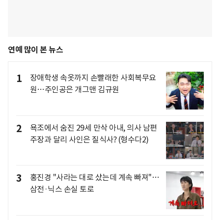
연예 많이 본 뉴스
1
장애학생 속옷까지 손빨래한 사회복무요
원…주인공은 개그맨 김규원
2
욕조에서 숨진 29세 만삭 아내, 의사 남편
주장과 달리 사인은 질식사? (형수다2)
3
홍진경 "사라는 대로 샀는데 계속 빠져"…
삼전·닉스 손실 토로