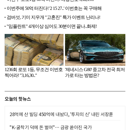
오늘의 핫뉴스
28억에 산 빌딩 450억에 내놨다, '투자의 신' 내린 서장훈
"K-굴착기 덕에 돈 벌어"… 금광 쏟아진 국가