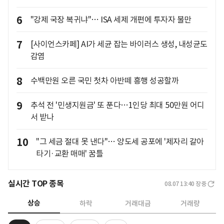
6
"강제 국장 복귀냐"… ISA 세제 개편에 투자자 불만
7
[사이언스카페] AI가 세균 잡는 바이러스 생성, 내성균도
감염
8
수백만원 오른 국민 첫차 아반떼 흥행 성공할까
9
추석 전 '민생지원금' 또 푼다…1인당 최대 50만원 어디
서 받나
10
"그 세금 절대 못 낸다"… 양도세 공포에 '제자리 갈아
타기·교환 매매' 꿈틀
실시간 TOP 종목
08.07 13:40
장중
상승
하락
거래대금
거래량