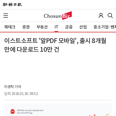
재테크
증권
부동산
IT
금융
산업
중소기업·벤
이스트소프트 '알PDF 모바일', 출시 8개월
만에 다운로드 10만 건
이경탁 기자
입력
2026.01.30. 09:52