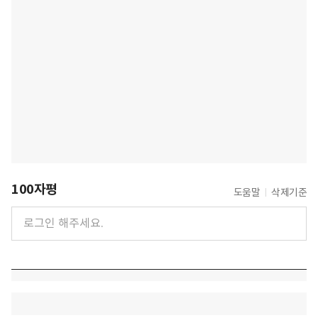
100자평
도움말
삭제기준