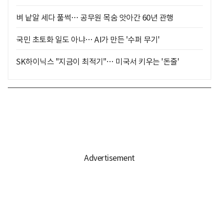
벼 낱알 세다 풀썩… 공무원 목숨 앗아간 60년 관행
국민 초토화 일도 아냐… AI가 만든 '수퍼 무기'
SK하이닉스 "지금이 최적기"… 미국서 키우는 '돈줄'