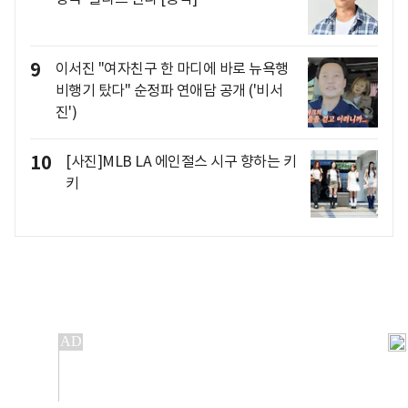
9
이서진 "여자친구 한 마디에 바로 뉴욕행
비행기 탔다" 순정파 연애담 공개 ('비서
진')
10
[사진]MLB LA 에인절스 시구 향하는 키
키
개인정보처리방침
앱설치(Android)