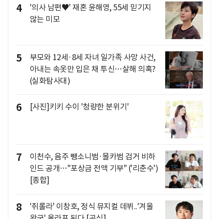
4
'의사 남편♥' 재혼 윤해영, 55세 믿기지
않는 미모
5
부모와 12세·8세 자녀 일가족 사망 사건,
아내는 속옷만 입은 채 투신…살해 의혹?
(실화탐사대)
6
[사진]키키 수이 '청량한 분위기'
7
이천수, 음주 뺑소니범·몰카범 검거 비하
인드 공개…"포상금 전액 기부" ('리춘수')
[종합]
8
'쥐롤라' 이창호, 정식 뮤지컬 데뷔..'겨울
왕국' 올라프 된다 [공식]