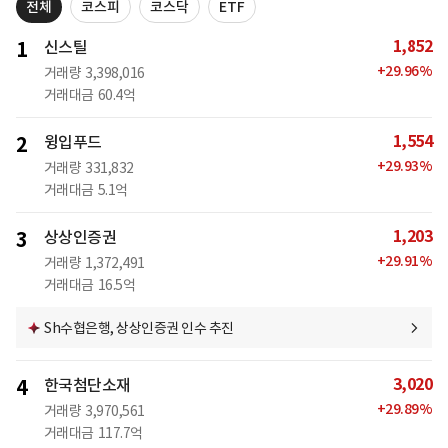
전체
코스피
코스닥
ETF
1,852
1
신스틸
+
29.96
%
거래량
3,398,016
거래대금
60.4억
1,554
2
윙입푸드
+
29.93
%
거래량
331,832
거래대금
5.1억
1,203
3
상상인증권
+
29.91
%
거래량
1,372,491
거래대금
16.5억
Sh수협은행, 상상인증권 인수 추진
3,020
4
한국첨단소재
+
29.89
%
거래량
3,970,561
거래대금
117.7억