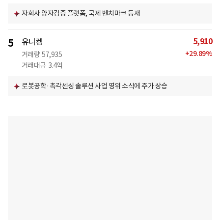
자회사 양자검증 플랫폼, 국제 벤치마크 등재
5,910
5
유니켐
+
29.89
%
거래량
57,935
거래대금
3.4억
로봇공학·촉각센싱 솔루션 사업 영위 소식에 주가 상승