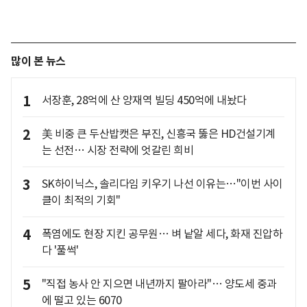
많이 본 뉴스
1
서장훈, 28억에 산 양재역 빌딩 450억에 내놨다
2
美 비중 큰 두산밥캣은 부진, 신흥국 뚫은 HD건설기계
는 선전… 시장 전략에 엇갈린 희비
3
SK하이닉스, 솔리다임 키우기 나선 이유는…"이번 사이
클이 최적의 기회"
4
폭염에도 현장 지킨 공무원… 벼 낱알 세다, 화재 진압하
다 '풀썩'
5
"직접 농사 안 지으면 내년까지 팔아라"… 양도세 중과
에 떨고 있는 6070