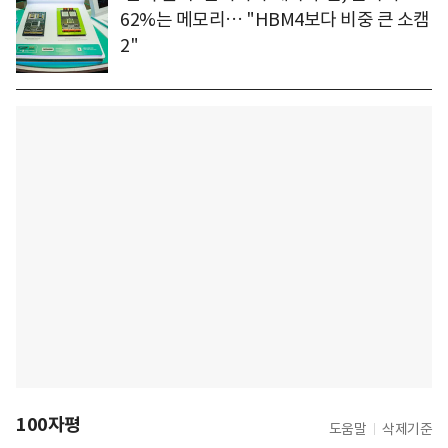
62%는 메모리… "HBM4보다 비중 큰 소캠
2"
100자평
도움말
삭제기준