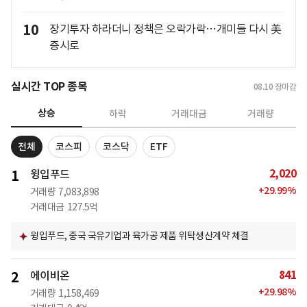
10
장기투자 하라더니 정책은 오락가락…개미들 다시 美
증시로
실시간 TOP 종목
08.10
장마감
상승
하락
거래대금
거래량
전체
코스피
코스닥
ETF
2,020
1
윙입푸드
+
29.99
%
거래량
7,083,898
거래대금
127.5억
윙입푸드, 중국 국유기업과 육가공 제품 위탁생산계약 체결
841
2
에이비온
+
29.98
%
거래량
1,158,469