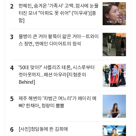
2
한혜진, 숨겨온 '가족사' 고백..점사에 눈물
터진 모녀 "아파도 못 쉬어" ('미우새')[종
합]
3
물병이 큰 거야 팔뚝이 얇은 거야…트와이
스 정연, 연예인 다이어트의 정석
4
'50대 맞아?' 샤를리즈 테론, 시스루부터
컷아웃까지...패션 아우라[지형준의
Behind]
5
제주 해변의 '차범근 며느리'가 왜이리 예
뻐? 한채아, 청량미 뿜뿜
6
[사진]청담동에 뜬 김희애