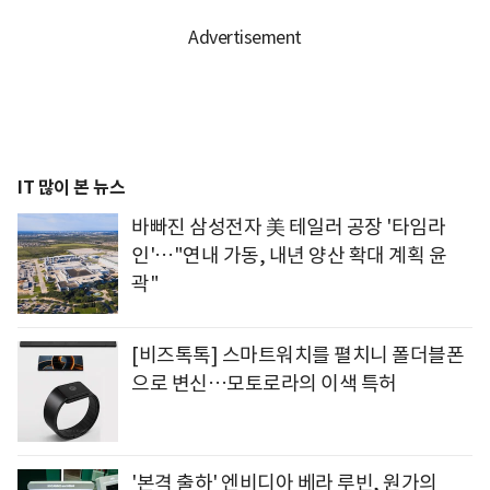
IT 많이 본 뉴스
바빠진 삼성전자 美 테일러 공장 '타임라
인'…"연내 가동, 내년 양산 확대 계획 윤
곽"
[비즈톡톡] 스마트워치를 펼치니 폴더블폰
으로 변신…모토로라의 이색 특허
'본격 출하' 엔비디아 베라 루빈, 원가의