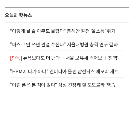
오늘의 핫뉴스
"이렇게 될 줄 아무도 몰랐다" 동해안 원전 '올스톱' 위기
"마스크 안 쓰면 관절 쑤신다" 서울대병원 충격 연구 결과
[단독]
뉴욕보다도 더 낸다… 서울 보유세 뜯어보니 '깜짝'
"HBM이 다가 아냐" 엔비디아 홀린 삼전닉스 메모리 세트
"이런 폰은 본 적이 없다" 삼성 긴장케 할 모토로라 '역습'