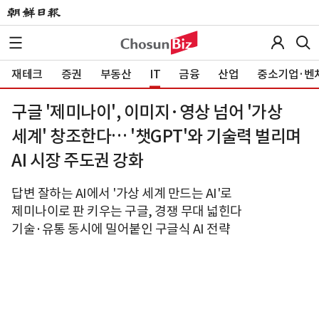
재테크
증권
부동산
IT
금융
산업
중소기업·벤
구글 '제미나이', 이미지·영상 넘어 '가상
세계' 창조한다… '챗GPT'와 기술력 벌리며
AI 시장 주도권 강화
답변 잘하는 AI에서 '가상 세계 만드는 AI'로
제미나이로 판 키우는 구글, 경쟁 무대 넓힌다
기술·유통 동시에 밀어붙인 구글식 AI 전략