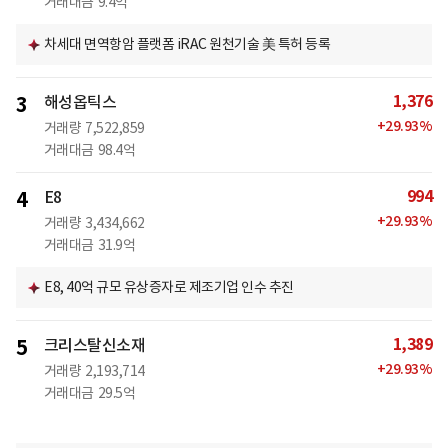
거래대금
9.4억
차세대 면역항암 플랫폼 iRAC 원천기술 美 특허 등록
1,376
3
해성옵틱스
+
29.93
%
거래량
7,522,859
거래대금
98.4억
994
4
E8
+
29.93
%
거래량
3,434,662
거래대금
31.9억
E8, 40억 규모 유상증자로 제조기업 인수 추진
1,389
5
크리스탈신소재
+
29.93
%
거래량
2,193,714
거래대금
29.5억