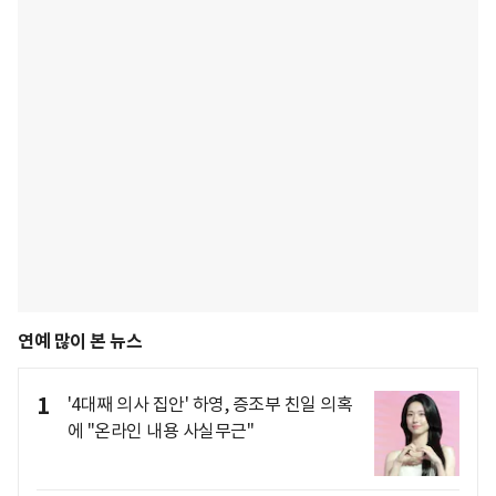
연예 많이 본 뉴스
1
'4대째 의사 집안' 하영, 증조부 친일 의혹
에 "온라인 내용 사실무근"