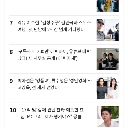
7
악뮤 이수현, '김성주子' 김민국과 스위스
여행 "첫 만남에 2시간 넘게 기다렸다"
8
'구독자 약 200만' 에픽하이, 유튜브 대박
났다! 새 사무실 공개 ('에픽카세')
9
박하선은 '명품녀', 류수영은 '성인영화'…
고영욱, 선 세게 넘었다
10
'17억 빚' 함께 견딘 친母 애틋한 효
심..MC그리 "제가 챙겨야죠" 뭉클