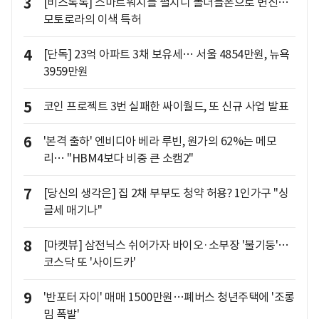
3
[비즈톡톡] 스마트워치를 펼치니 폴더블폰으로 변신…
모토로라의 이색 특허
4
[단독] 23억 아파트 3채 보유세… 서울 4854만원, 뉴욕
3959만원
5
코인 프로젝트 3번 실패한 싸이월드, 또 신규 사업 발표
6
'본격 출하' 엔비디아 베라 루빈, 원가의 62%는 메모
리… "HBM4보다 비중 큰 소캠2"
7
[당신의 생각은] 집 2채 부부도 청약 허용? 1인가구 "싱
글세 매기나"
8
[마켓뷰] 삼전닉스 쉬어가자 바이오·소부장 '불기둥'…
코스닥 또 '사이드카'
9
'반포터 자이' 매매 1500만원…폐버스 청년주택에 '조롱
밈 폭발'