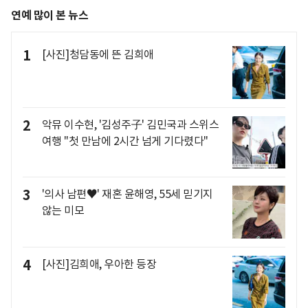
연예 많이 본 뉴스
1
[사진]청담동에 뜬 김희애
2
악뮤 이수현, '김성주子' 김민국과 스위스
여행 "첫 만남에 2시간 넘게 기다렸다"
3
'의사 남편♥' 재혼 윤해영, 55세 믿기지
않는 미모
4
[사진]김희애, 우아한 등장