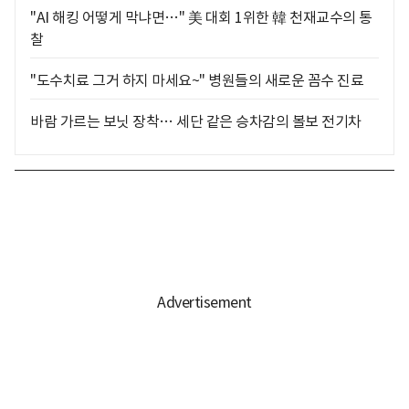
"AI 해킹 어떻게 막냐면…" 美 대회 1위한 韓 천재교수의 통
찰
"도수치료 그거 하지 마세요~" 병원들의 새로운 꼼수 진료
바람 가르는 보닛 장착… 세단 같은 승차감의 볼보 전기차