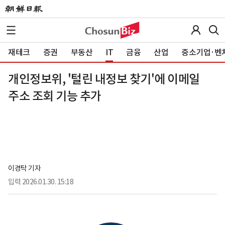
재테크
증권
부동산
IT
금융
산업
중소기업·벤
개인정보위, '털린 내정보 찾기'에 이메일
주소 조회 기능 추가
이경탁 기자
입력
2026.01.30. 15:18