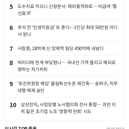
5
도수치료 막으니 신장분사·체외충격파로… 비급여 '풍
선효과'
6
추석 전 '민생지원금' 또 푼다…1인당 최대 50만원 어디
서 받나
7
서장훈, 28억에 산 양재역 빌딩 450억에 내놨다
8
박리다매 한계 부딪혔나… 국내선 가격 올리고 해외로
향하는 저가커피
9
'추진위원장 해임' 올림픽선수촌 재건축… 송파구, 직무
대행 체제 승인
10
삼성전자, 사업장별 노사협의회 전사 통합… 과반 지
위 잃은 초기업 노조 '영향력 만회' 시도
실시간 TOP 종목
08.08
장마감