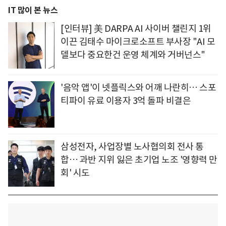
IT 많이 본 뉴스
[인터뷰] 美 DARPA AI 사이버 챌린지 1위
이끈 김태수 마이크로소프트 부사장 "AI 모
델보다 중요한건 운영 체계와 거버넌스"
'음악 앱'이 넷플릭스와 어깨 나란히… 스포
티파이 유료 이용자 3억 돌파 비결은
삼성전자, 사업장별 노사협의회 전사 통
합… 과반 지위 잃은 초기업 노조 '영향력 만
회' 시도