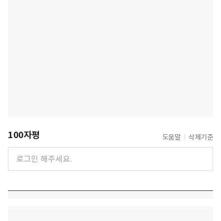
100자평
도움말
삭제기준