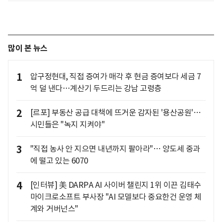
많이 본 뉴스
1
압구정현대, 직접 증여가 매각 후 현금 증여보다 세금 7
억 덜 낸다…계산기 두드리는 강남 고령층
2
[르포] 부동산 공급 대책에 뜨거운 감자된 '용산공원'…
시민들은 "녹지 지켜야"
3
"직접 농사 안 지으면 내년까지 팔아라"… 양도세 중과
에 떨고 있는 6070
4
[인터뷰] 美 DARPA AI 사이버 챌린지 1위 이끈 김태수
마이크로소프트 부사장 "AI 모델보다 중요한건 운영 체
계와 거버넌스"