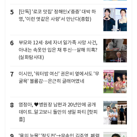
5
[단독] '로코 맛집' 정해인x'중증' 대박 하
영, '이런 엿같은 사랑'서 만난다(종합)
6
부모와 12세·8세 자녀 일가족 사망 사건,
아내는 속옷만 입은 채 투신…살해 의혹?
(실화탐사대)
7
이시안, '워터밤 여신' 권은비 옆에서도 '무
굴욕' 볼륨감…은근히 글래머였네
8
염정아, ♥병원장 남편과 20년만에 공개
데이트..알고보니 둘만의 생일 파티 [핫피
플]
9
'용의 눈물' '정도전'→무속인 김주영, 폐렴