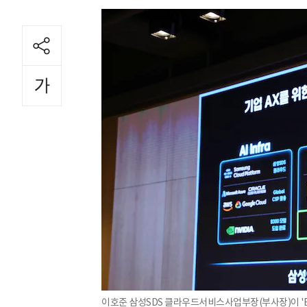
이호준 삼성SDS 클라우드서비스사업부장(부사장)이 'Enter