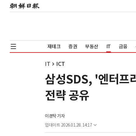
재테크
증권
부동산
IT
금융
IT
ICT
삼성SDS, '엔터프라
전략 공유
이경탁 기자
업데이트
2026.01.28. 14:17