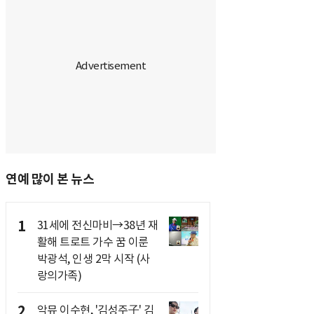
연예 많이 본 뉴스
1
31세에 전신마비→38년 재
활해 트로트 가수 꿈 이룬
박광석, 인생 2막 시작 (사
랑의가족)
2
악뮤 이수현, '김성주子' 김