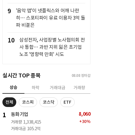
9
'음악 앱'이 넷플릭스와 어깨 나란
히… 스포티파이 유료 이용자 3억 돌
파 비결은
10
삼성전자, 사업장별 노사협의회 전
사 통합… 과반 지위 잃은 초기업
노조 '영향력 만회' 시도
실시간 TOP 종목
08.08
장마감
상승
하락
거래대금
거래량
전체
코스피
코스닥
ETF
8,060
1
동화기업
+
30
%
거래량
1,338,415
거래대금
105.2억