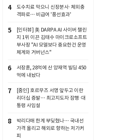
4
도수치료 막으니 신장분사·체외충
격파로… 비급여 '풍선효과'
5
[인터뷰] 美 DARPA AI 사이버 챌린
지 1위 이끈 김태수 마이크로소프트
부사장 "AI 모델보다 중요한건 운영
체계와 거버넌스"
6
서장훈, 28억에 산 양재역 빌딩 450
억에 내놨다
7
[줌인] 호르무즈 서명 앞두고 이란
리더십 증발… 최고지도자 잠행·대
통령 사임설
8
박리다매 한계 부딪혔나… 국내선
가격 올리고 해외로 향하는 저가커
피