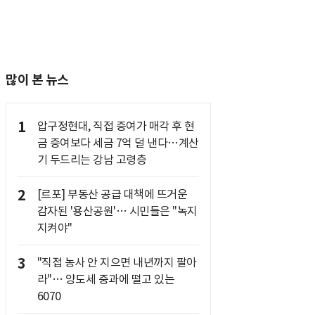
많이 본 뉴스
1
압구정현대, 직접 증여가 매각 후 현
금 증여보다 세금 7억 덜 낸다…계산
기 두드리는 강남 고령층
2
[르포] 부동산 공급 대책에 뜨거운
감자된 '용산공원'… 시민들은 "녹지
지켜야"
3
"직접 농사 안 지으면 내년까지 팔아
라"… 양도세 중과에 떨고 있는
6070