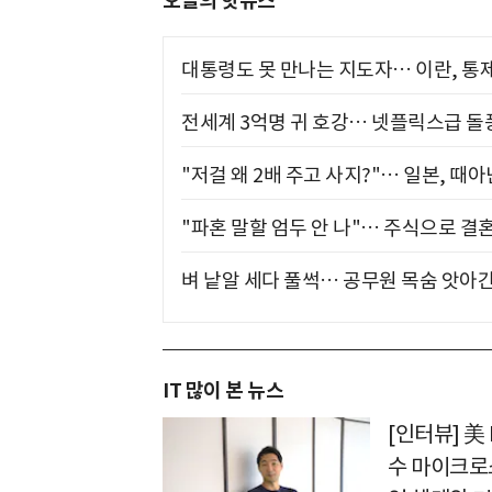
오늘의 핫뉴스
대통령도 못 만나는 지도자… 이란, 통
전세계 3억명 귀 호강… 넷플릭스급 돌
"저걸 왜 2배 주고 사지?"… 일본, 때
"파혼 말할 엄두 안 나"… 주식으로 결
벼 낱알 세다 풀썩… 공무원 목숨 앗아간
IT 많이 본 뉴스
[인터뷰] 美
수 마이크로