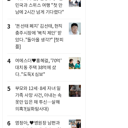
민국과 스위스 여행 "첫 만
남에 2시간 넘게 기다렸다"
3
'돈선태 폐지' 김선태, 현직
충주시장에 '복직 제안' 받
았다.."돌아올 생각?" [핫피
플]
4
여에스더♥홍혜걸, '70억'
대치동 주택 38억에 샀
다.."도둑X 심보"
5
부모와 12세·8세 자녀 일
가족 사망 사건, 아내는 속
옷만 입은 채 투신…살해
의혹?(실화탐사대)
6
염정아, ♥병원장 남편과