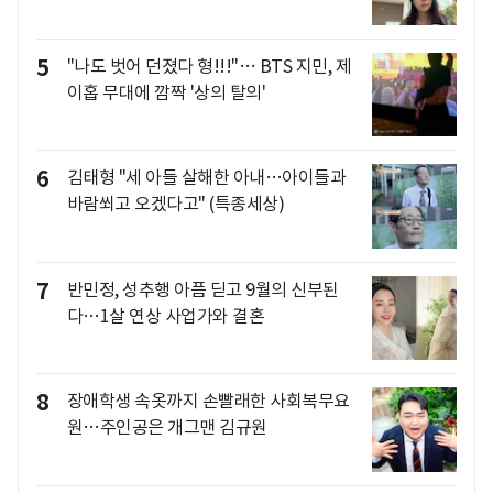
5
"나도 벗어 던졌다 형!!!"… BTS 지민, 제
이홉 무대에 깜짝 '상의 탈의'
6
김태형 "세 아들 살해한 아내…아이들과
바람쐬고 오겠다고" (특종세상)
7
반민정, 성추행 아픔 딛고 9월의 신부된
다…1살 연상 사업가와 결혼
8
장애학생 속옷까지 손빨래한 사회복무요
원…주인공은 개그맨 김규원