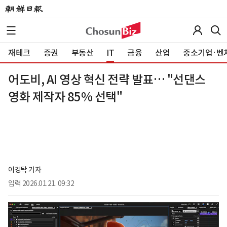
재테크
증권
부동산
IT
금융
산업
중소기업·벤
어도비, AI 영상 혁신 전략 발표… "선댄스
영화 제작자 85% 선택"
이경탁 기자
입력
2026.01.21. 09:32