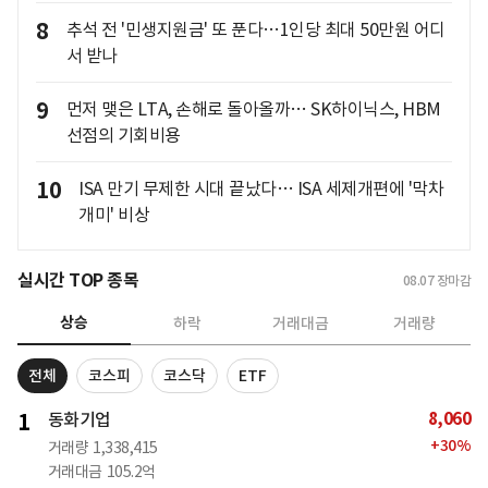
8
추석 전 '민생지원금' 또 푼다…1인당 최대 50만원 어디
서 받나
9
먼저 맺은 LTA, 손해로 돌아올까… SK하이닉스, HBM
선점의 기회비용
10
ISA 만기 무제한 시대 끝났다… ISA 세제개편에 '막차
개미' 비상
실시간 TOP 종목
08.07
장마감
상승
하락
거래대금
거래량
전체
코스피
코스닥
ETF
8,060
1
동화기업
+
30
%
거래량
1,338,415
거래대금
105.2억