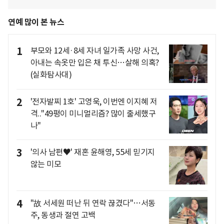
연예 많이 본 뉴스
1
부모와 12세·8세 자녀 일가족 사망 사건,
아내는 속옷만 입은 채 투신…살해 의혹?
(실화탐사대)
2
'전자발찌 1호' 고영욱, 이번엔 이지혜 저
격.."49평이 미니멀리즘? 많이 출세했구
나"
3
'의사 남편♥' 재혼 윤해영, 55세 믿기지
않는 미모
4
"故 서세원 떠난 뒤 연락 끊겼다"…서동
주, 동생과 절연 고백