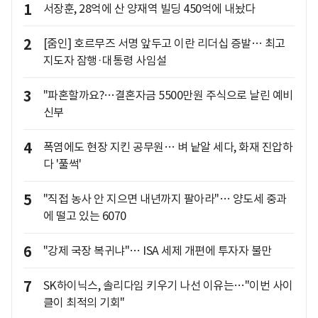
1
서장훈, 28억에 산 양재역 빌딩 450억에 내놨다
2
[줌인] 호르무즈 서명 앞두고 이란 리더십 증발… 최고
지도자 잠행·대통령 사임설
3
"파혼할까요?…결혼자금 5500만원 주식으로 날린 예비
신부
4
폭염에도 현장 지킨 공무원… 벼 낱알 세다, 화재 진압하
다 '풀썩'
5
"직접 농사 안 지으면 내년까지 팔아라"… 양도세 중과
에 떨고 있는 6070
6
"강제 국장 복귀냐"… ISA 세제 개편에 투자자 불만
7
SK하이닉스, 솔리다임 키우기 나선 이유는…"이번 사이
클이 최적의 기회"