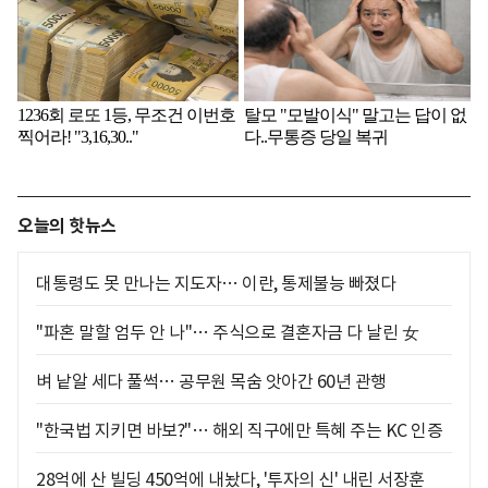
오늘의 핫뉴스
대통령도 못 만나는 지도자… 이란, 통제불능 빠졌다
"파혼 말할 엄두 안 나"… 주식으로 결혼자금 다 날린 女
벼 낱알 세다 풀썩… 공무원 목숨 앗아간 60년 관행
"한국법 지키면 바보?"… 해외 직구에만 특혜 주는 KC 인증
28억에 산 빌딩 450억에 내놨다, '투자의 신' 내린 서장훈