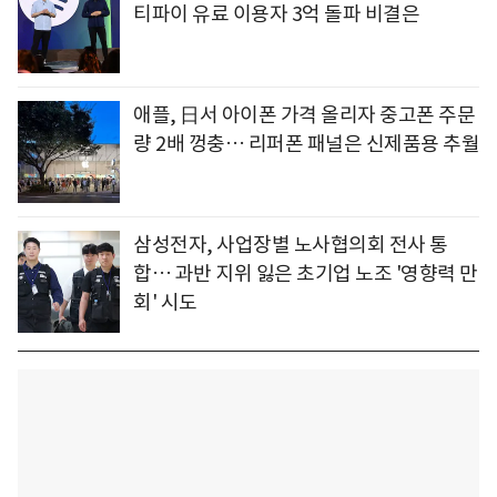
티파이 유료 이용자 3억 돌파 비결은
애플, 日서 아이폰 가격 올리자 중고폰 주문
량 2배 껑충… 리퍼폰 패널은 신제품용 추월
삼성전자, 사업장별 노사협의회 전사 통
합… 과반 지위 잃은 초기업 노조 '영향력 만
회' 시도