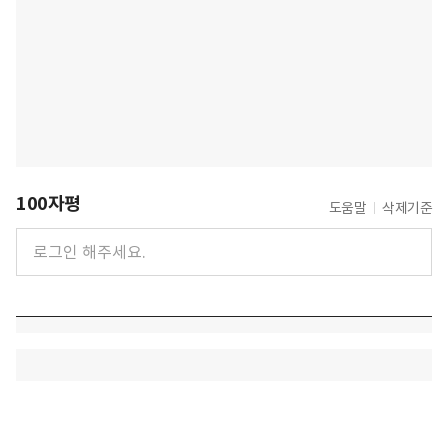
100자평
도움말
삭제기준