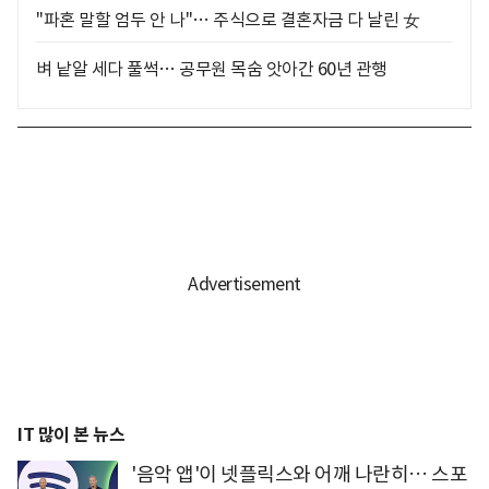
"파혼 말할 엄두 안 나"… 주식으로 결혼자금 다 날린 女
벼 낱알 세다 풀썩… 공무원 목숨 앗아간 60년 관행
IT 많이 본 뉴스
'음악 앱'이 넷플릭스와 어깨 나란히… 스포