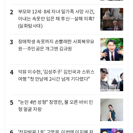
2
부모와 12세·8세 자녀 일가족 사망 사건,
아내는 속옷만 입은 채 투신…살해 의혹?
(실화탐사대)
3
장애학생 속옷까지 손빨래한 사회복무요
원…주인공은 개그맨 김규원
4
악뮤 이수현, '김성주子' 김민국과 스위스
여행 "첫 만남에 2시간 넘게 기다렸다"
5
"눈만 4번 성형" 장영란, 물 오른 바비 인
형 얼굴 자랑
6
'전자발찌 1호' 고영욱, 이번엔 이지혜 저