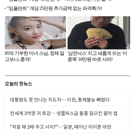
오늘의 핫뉴스
대통령도 못 만나는 지도자… 이란, 통제불능 빠졌다
전세계 3억명 귀 호강… 넷플릭스급 돌풍 일으킨 음악 앱
"저걸 왜 2배 주고 사지?"… 일본, 때아닌 아이폰 대란