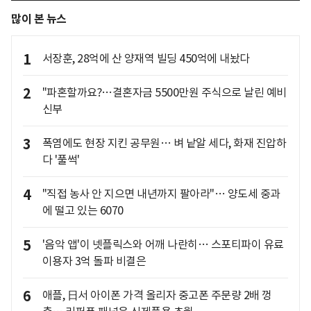
많이 본 뉴스
1
서장훈, 28억에 산 양재역 빌딩 450억에 내놨다
2
"파혼할까요?…결혼자금 5500만원 주식으로 날린 예비
신부
3
폭염에도 현장 지킨 공무원… 벼 낱알 세다, 화재 진압하
다 '풀썩'
4
"직접 농사 안 지으면 내년까지 팔아라"… 양도세 중과
에 떨고 있는 6070
5
'음악 앱'이 넷플릭스와 어깨 나란히… 스포티파이 유료
이용자 3억 돌파 비결은
6
애플, 日서 아이폰 가격 올리자 중고폰 주문량 2배 껑