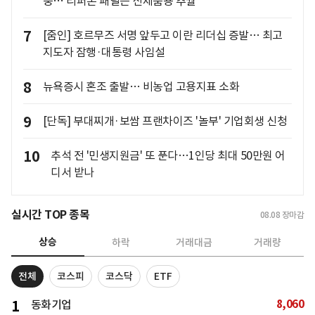
충… 리퍼폰 패널은 신제품용 추월
7
[줌인] 호르무즈 서명 앞두고 이란 리더십 증발… 최고
지도자 잠행·대통령 사임설
8
뉴욕증시 혼조 출발… 비농업 고용지표 소화
9
[단독] 부대찌개·보쌈 프랜차이즈 '놀부' 기업회생 신청
10
추석 전 '민생지원금' 또 푼다…1인당 최대 50만원 어
디서 받나
실시간 TOP 종목
08.08
장마감
상승
하락
거래대금
거래량
전체
코스피
코스닥
ETF
8,060
1
동화기업