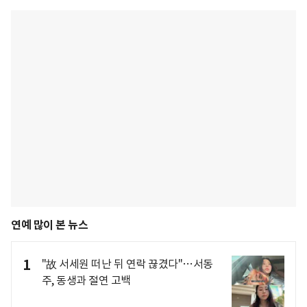
연예 많이 본 뉴스
1
"故 서세원 떠난 뒤 연락 끊겼다"…서동
주, 동생과 절연 고백