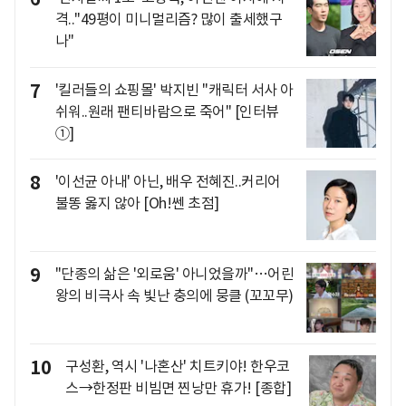
격.."49평이 미니멀리즘? 많이 출세했구
나"
7
'킬러들의 쇼핑몰' 박지빈 "캐릭터 서사 아
쉬워..원래 팬티바람으로 죽어" [인터뷰
①]
8
'이선균 아내' 아닌, 배우 전혜진..커리어
불똥 옳지 않아 [Oh!쎈 초점]
9
"단종의 삶은 '외로움' 아니었을까"…어린
왕의 비극사 속 빛난 충의에 뭉클 (꼬꼬무)
10
구성환, 역시 '나혼산' 치트키야! 한우코
스→한정판 비빔면 찐낭만 휴가! [종합]