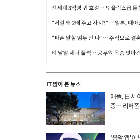
전세계 3억명 귀 호강… 넷플릭스급 돌
"저걸 왜 2배 주고 사지?"… 일본, 때
"파혼 말할 엄두 안 나"… 주식으로 결
벼 낱알 세다 풀썩… 공무원 목숨 앗아간
IT 많이 본 뉴스
애플, 日서 
충… 리퍼폰
'음악 앱'