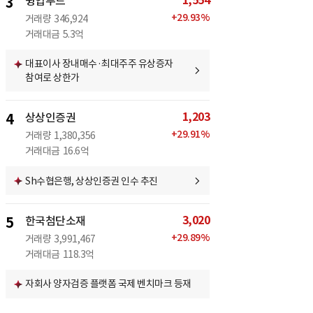
1,554
3
윙입푸드
+
29.93
%
거래량
346,924
거래대금
5.3억
대표이사 장내매수·최대주주 유상증자
참여로 상한가
1,203
4
상상인증권
+
29.91
%
거래량
1,380,356
거래대금
16.6억
Sh수협은행, 상상인증권 인수 추진
3,020
5
한국첨단소재
+
29.89
%
거래량
3,991,467
거래대금
118.3억
자회사 양자검증 플랫폼 국제 벤치마크 등재