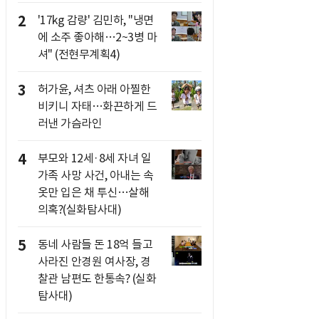
2
'17kg 감량' 김민하, "냉면
에 소주 좋아해…2~3병 마
셔" (전현무계획4)
3
허가윤, 셔츠 아래 아찔한
비키니 자태…화끈하게 드
러낸 가슴라인
4
부모와 12세·8세 자녀 일
가족 사망 사건, 아내는 속
옷만 입은 채 투신…살해
의혹?(실화탐사대)
5
동네 사람들 돈 18억 들고
사라진 안경원 여사장, 경
찰관 남편도 한통속? (실화
탐사대)