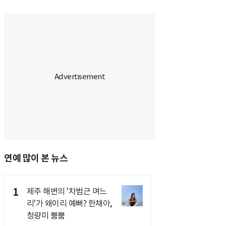
연예 많이 본 뉴스
1
제주 해변의 '차범근 며느
리'가 왜이리 예뻐? 한채아,
청량미 뿜뿜