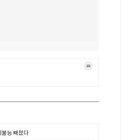
제불능 빠졌다