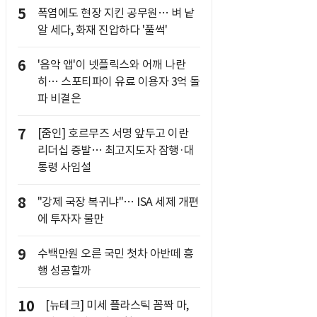
5
폭염에도 현장 지킨 공무원… 벼 낱
알 세다, 화재 진압하다 '풀썩'
6
'음악 앱'이 넷플릭스와 어깨 나란
히… 스포티파이 유료 이용자 3억 돌
파 비결은
7
[줌인] 호르무즈 서명 앞두고 이란
리더십 증발… 최고지도자 잠행·대
통령 사임설
8
"강제 국장 복귀냐"… ISA 세제 개편
에 투자자 불만
9
수백만원 오른 국민 첫차 아반떼 흥
행 성공할까
10
[뉴테크] 미세 플라스틱 꼼짝 마,