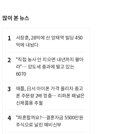
많이 본 뉴스
1
서장훈, 28억에 산 양재역 빌딩 450
억에 내놨다
2
"직접 농사 안 지으면 내년까지 팔아
라"… 양도세 중과에 떨고 있는
6070
3
애플, 日서 아이폰 가격 올리자 중고
폰 주문량 2배 껑충… 리퍼폰 패널은
신제품용 추월
4
"파혼할까요?…결혼자금 5500만원
주식으로 날린 예비신부