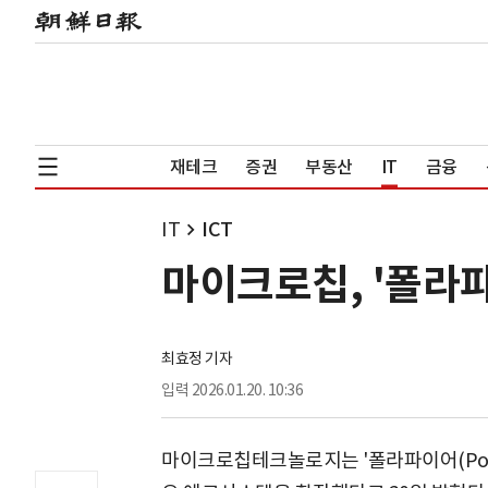
재테크
증권
부동산
IT
금융
IT
ICT
마이크로칩, '폴라파
최효정 기자
입력
2026.01.20. 10:36
마이크로칩테크놀로지는 '폴라파이어(Polar