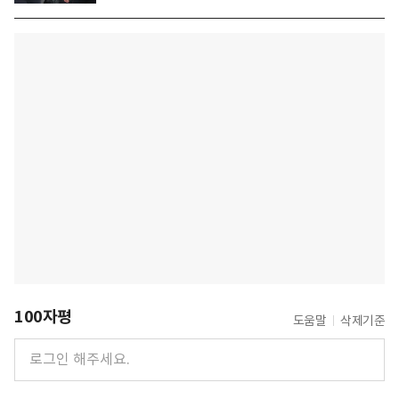
100자평
도움말
삭제기준