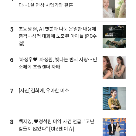
다…1살 연상 사업가와 결혼
5
초등생 딸, AI 챗봇과 나눈 은밀한 내용에
충격…성적 대화에 노출된 아이들 (PD수
첩)
6
'하정우♥' 차정원, 빛나는 반지 자랑…민
소매에 초슬렌더 자태
7
[사진]김희애, 우아한 미소
8
백지영, ♥정석원 마약 사건 언급.."고난
힘들지 않았다" [Oh!쎈 이슈]