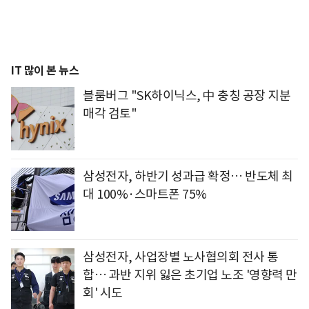
IT 많이 본 뉴스
블룸버그 "SK하이닉스, 中 충칭 공장 지분
매각 검토"
삼성전자, 하반기 성과급 확정… 반도체 최
대 100%·스마트폰 75%
삼성전자, 사업장별 노사협의회 전사 통
합… 과반 지위 잃은 초기업 노조 '영향력 만
회' 시도