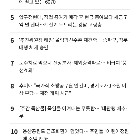
에 떨고 있는 6070
5
압구정현대, 직접 증여가 매각 후 현금 증여보다 세금 7
억 덜 낸다…계산기 두드리는 강남 고령층
6
'추진위원장 해임' 올림픽선수촌 재건축… 송파구, 직무
대행 체제 승인
7
도수치료 막으니 신장분사·체외충격파로… 비급여 '풍
선효과'
8
추미애 "국가직 소방공무원 인건비, 경기도가 1조원 이
상 부담… 재정 개혁 시급"
9
[주간 특산물] 폭염을 이겨내는 푸릇함… '대관령 배추·
무'
10
용산공원도 근조화환이 덮었다… 주민들 "어린이정원
에 주택 안 돼"