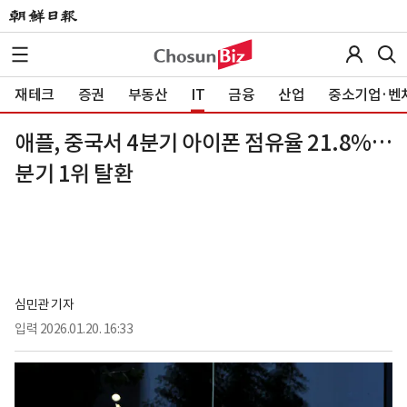
재테크
증권
부동산
IT
금융
산업
중소기업·벤
애플, 중국서 4분기 아이폰 점유율 21.8%…
분기 1위 탈환
심민관 기자
입력
2026.01.20. 16:33