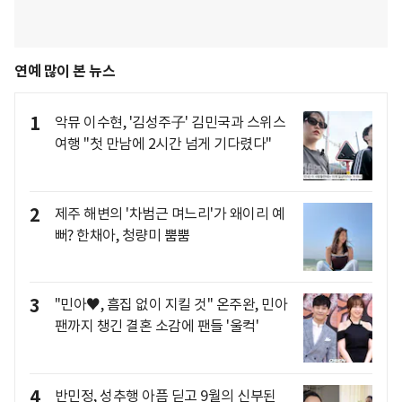
연예 많이 본 뉴스
1
악뮤 이수현, '김성주子' 김민국과 스위스
여행 "첫 만남에 2시간 넘게 기다렸다"
2
제주 해변의 '차범근 며느리'가 왜이리 예
뻐? 한채아, 청량미 뿜뿜
3
"민아♥, 흠집 없이 지킬 것" 온주완, 민아
팬까지 챙긴 결혼 소감에 팬들 '울컥'
4
반민정, 성추행 아픔 딛고 9월의 신부된