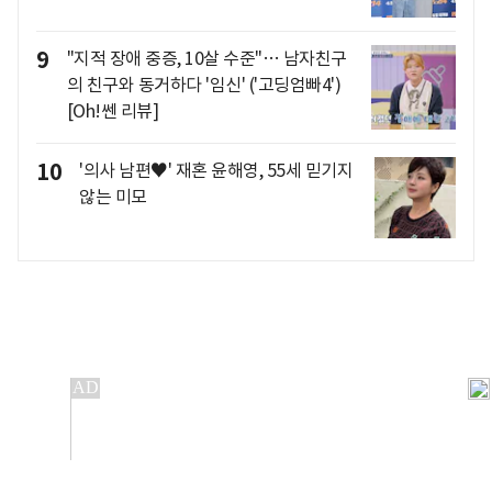
9
"지적 장애 중증, 10살 수준"… 남자친구
의 친구와 동거하다 '임신' ('고딩엄빠4')
[Oh!쎈 리뷰]
10
'의사 남편♥' 재혼 윤해영, 55세 믿기지
않는 미모
개인정보처리방침
앱설치(Android)