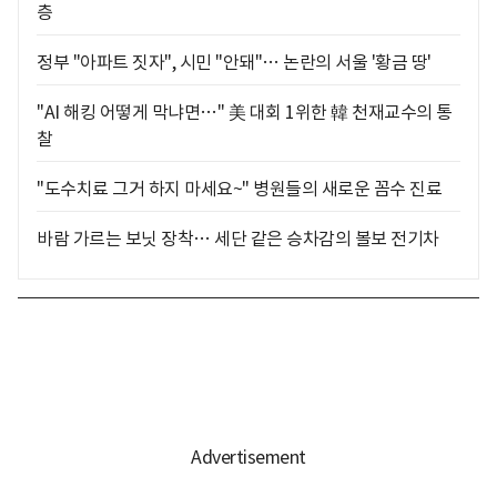
층
정부 "아파트 짓자", 시민 "안돼"… 논란의 서울 '황금 땅'
"AI 해킹 어떻게 막냐면…" 美 대회 1위한 韓 천재교수의 통
찰
"도수치료 그거 하지 마세요~" 병원들의 새로운 꼼수 진료
바람 가르는 보닛 장착… 세단 같은 승차감의 볼보 전기차