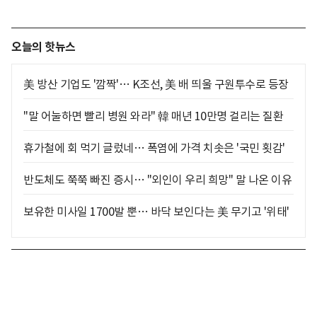
오늘의 핫뉴스
美 방산 기업도 '깜짝'… K조선, 美 배 띄울 구원투수로 등장
"말 어눌하면 빨리 병원 와라" 韓 매년 10만명 걸리는 질환
휴가철에 회 먹기 글렀네… 폭염에 가격 치솟은 '국민 횟감'
반도체도 쭉쭉 빠진 증시… "외인이 우리 희망" 말 나온 이유
보유한 미사일 1700발 뿐… 바닥 보인다는 美 무기고 '위태'