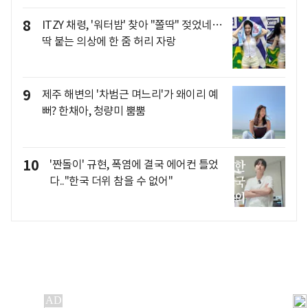
8
ITZY 채령, '워터밤' 찾아 "쫄딱" 젖었네…
딱 붙는 의상에 한 줌 허리 자랑
9
제주 해변의 '차범근 며느리'가 왜이리 예
뻐? 한채아, 청량미 뿜뿜
10
'짠돌이' 규현, 폭염에 결국 에어컨 틀었
다.."한국 더위 참을 수 없어"