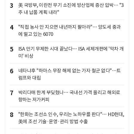
3
美 국방부, 이란전 무기 소진에 방산업체 증산 압박… "3
주 내 납품 계획 내라"
4
"직접 농사 안 지으면 내년까지 팔아라"… 양도세 중과
에 떨고 있는 6070
5
ISA 만기 무제한 시대 끝났다… ISA 세제개편에 '막차 개
미' 비상
6
네타냐후 "하마스 무장 해제 없는 가자 철군 없다"…트
럼프와 대립
7
박리다매 한계 부딪혔나… 국내선 가격 올리고 해외로
향하는 저가커피
8
"한화는 조선소 인수, 우리는 노하우를 판다"… HD현대,
美에 조선 기술·운영·관리 방법 수출