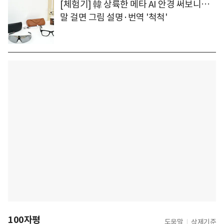
[체험기] 韓 상륙한 메타 AI 안경 써보니…
말 걸면 그림 설명·번역 '척척'
100자평
도움말
삭제기준