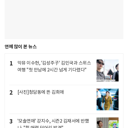
연예 많이 본 뉴스
1
악뮤 이수현, '김성주子' 김민국과 스위스
여행 "첫 만남에 2시간 넘게 기다렸다"
2
[사진]청담동에 뜬 김희애
3
'모솔연애' 강지수, 시즌2 김재서에 반했
나.."헐 매력 덩어리 발견"