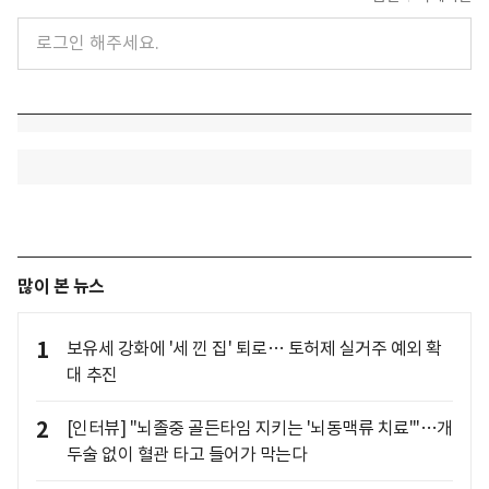
많이 본 뉴스
1
보유세 강화에 '세 낀 집' 퇴로… 토허제 실거주 예외 확
대 추진
2
[인터뷰] "뇌졸중 골든타임 지키는 '뇌동맥류 치료'"…개
두술 없이 혈관 타고 들어가 막는다