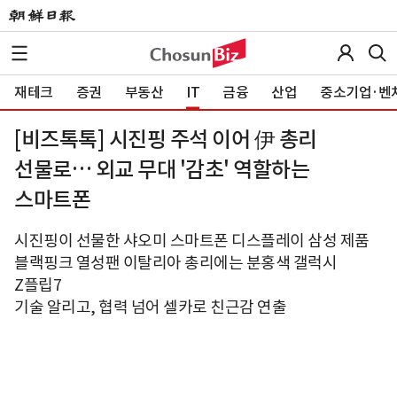
재테크
증권
부동산
IT
금융
산업
중소기업·벤
[비즈톡톡] 시진핑 주석 이어 伊 총리
선물로… 외교 무대 '감초' 역할하는
스마트폰
시진핑이 선물한 샤오미 스마트폰 디스플레이 삼성 제품
블랙핑크 열성팬 이탈리아 총리에는 분홍색 갤럭시
Z플립7
기술 알리고, 협력 넘어 셀카로 친근감 연출