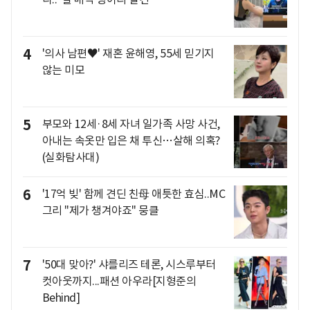
4
'의사 남편♥' 재혼 윤해영, 55세 믿기지
않는 미모
5
부모와 12세·8세 자녀 일가족 사망 사건,
아내는 속옷만 입은 채 투신…살해 의혹?
(실화탐사대)
6
'17억 빚' 함께 견딘 친母 애틋한 효심..MC
그리 "제가 챙겨야죠" 뭉클
7
'50대 맞아?' 샤를리즈 테론, 시스루부터
컷아웃까지...패션 아우라[지형준의
Behind]