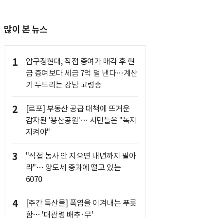
많이 본 뉴스
1
압구정현대, 직접 증여가 매각 후 현
금 증여보다 세금 7억 덜 낸다…계산
기 두드리는 강남 고령층
2
[르포] 부동산 공급 대책에 뜨거운
감자된 '용산공원'… 시민들은 "녹지
지켜야"
3
"직접 농사 안 지으면 내년까지 팔아
라"… 양도세 중과에 떨고 있는
6070
4
[주간 특산물] 폭염을 이겨내는 푸릇
함… '대관령 배추·무'