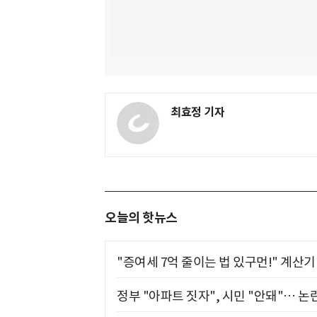
최효정 기자
오늘의 핫뉴스
"증여세 7억 줄이는 법 있구먼!" 계산
정부 "아파트 짓자", 시민 "안돼"… 논란