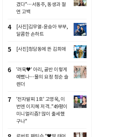
겼다"…서동주, 동생과 절
연 고백
4
[사진]김무열-윤승아 부부,
달콤한 손하트
5
[사진]청담동에 뜬 김희애
6
'려욱♥' 아리, 골반 이렇게
예뻤나…물의 요정 청순 슬
렌더
7
'전자발찌 1호' 고영욱, 이
번엔 이지혜 저격.."49평이
미니멀리즘? 많이 출세했
구나"
8
로버트 패틴슨 "♥딸 태어