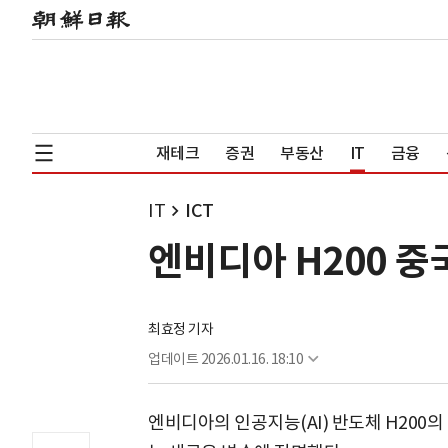
재테크
증권
부동산
IT
금융
IT
ICT
엔비디아 H200 중
최효정 기자
업데이트
2026.01.16. 18:10
엔비디아의 인공지능(AI) 반도체 H200