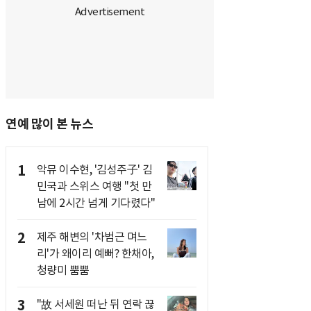
연예 많이 본 뉴스
1
악뮤 이수현, '김성주子' 김
민국과 스위스 여행 "첫 만
남에 2시간 넘게 기다렸다"
2
제주 해변의 '차범근 며느
리'가 왜이리 예뻐? 한채아,
청량미 뿜뿜
3
"故 서세원 떠난 뒤 연락 끊