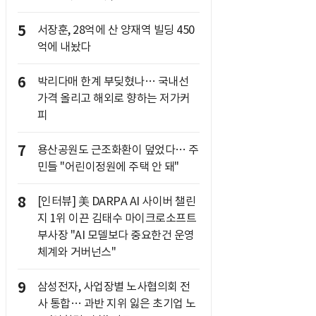
5
서장훈, 28억에 산 양재역 빌딩 450
억에 내놨다
6
박리다매 한계 부딪혔나… 국내선
가격 올리고 해외로 향하는 저가커
피
7
용산공원도 근조화환이 덮었다… 주
민들 "어린이정원에 주택 안 돼"
8
[인터뷰] 美 DARPA AI 사이버 챌린
지 1위 이끈 김태수 마이크로소프트
부사장 "AI 모델보다 중요한건 운영
체계와 거버넌스"
9
삼성전자, 사업장별 노사협의회 전
사 통합… 과반 지위 잃은 초기업 노