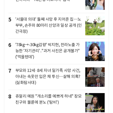
5
'서울대 의대' 둘째 사망 후 지어준 집…노
부부, 손주와 80마리 산양과 일상 공개 (인
간극장)
6
'78kg→-30kg감량' 박지현, 전라노출 가
능한 '자기관리'.."과거 사진은 공개불가"
('먹을텐데')
7
부모와 12세·8세 자녀 일가족 사망 사건,
아내는 속옷만 입은 채 투신…살해 의혹?
(실화탐사대)
8
쥬얼리 예원 "개소리를 예쁘게 하네" 장모
친구와 불륜에 분노 ('탐비')