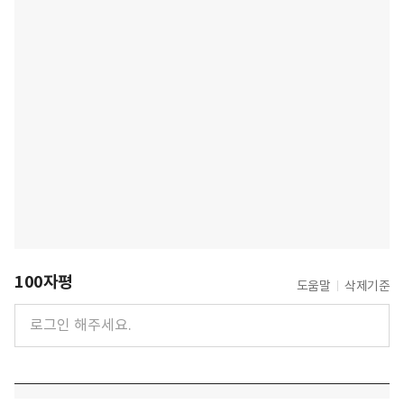
100자평
도움말
삭제기준