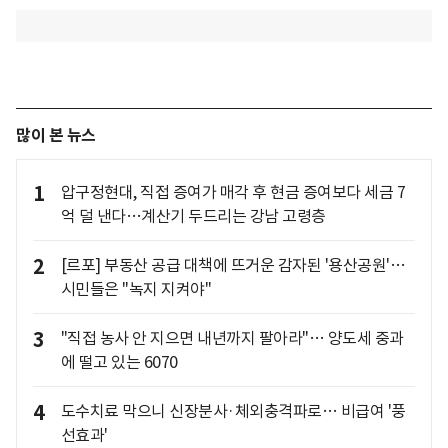
많이 본 뉴스
1
압구정현대, 직접 증여가 매각 후 현금 증여보다 세금 7
억 덜 낸다…계산기 두드리는 강남 고령층
2
[르포] 부동산 공급 대책에 뜨거운 감자된 '용산공원'…
시민들은 "녹지 지켜야"
3
"직접 농사 안 지으면 내년까지 팔아라"… 양도세 중과
에 떨고 있는 6070
4
도수치료 막으니 신장분사·체외충격파로… 비급여 '풍
선효과'