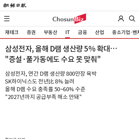
재테크
증권
부동산
IT
금융
산업
중소기업·벤
삼성전자, 올해 D램 생산량 5% 확대…
"증설·풀가동에도 수요 못 맞춰"
삼성전자, 연간 D램 생산량 800만장 육박
SK하이닉스도 전년比 8% 늘려
올해 D램 수요 충족률 50~60% 수준
"2027년까지 공급부족 해소 안돼"