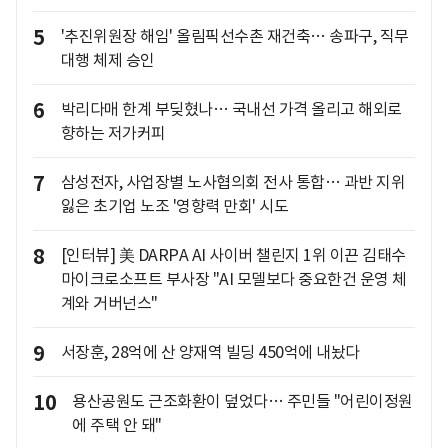
5
'추진위원장 해임' 올림픽선수촌 재건축… 송파구, 직무
대행 체제 승인
6
박리다매 한계 부딪혔나… 국내선 가격 올리고 해외로
향하는 저가커피
7
삼성전자, 사업장별 노사협의회 전사 통합… 과반 지위
잃은 초기업 노조 '영향력 만회' 시도
8
[인터뷰] 美 DARPA AI 사이버 챌린지 1위 이끈 김태수
마이크로소프트 부사장 "AI 모델보다 중요한건 운영 체
계와 거버넌스"
9
서장훈, 28억에 산 양재역 빌딩 450억에 내놨다
10
용산공원도 근조화환이 덮었다… 주민들 "어린이정원
에 주택 안 돼"