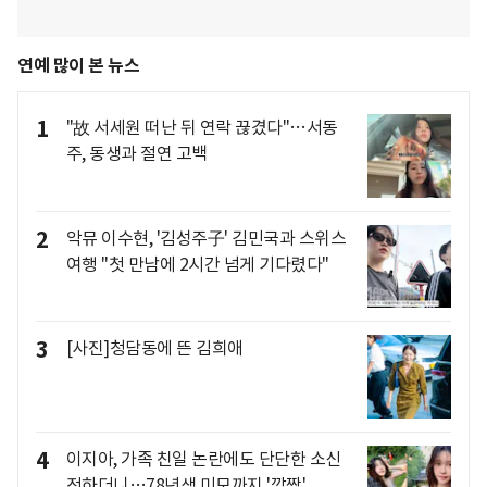
연예 많이 본 뉴스
1
"故 서세원 떠난 뒤 연락 끊겼다"…서동
주, 동생과 절연 고백
2
악뮤 이수현, '김성주子' 김민국과 스위스
여행 "첫 만남에 2시간 넘게 기다렸다"
3
[사진]청담동에 뜬 김희애
4
이지아, 가족 친일 논란에도 단단한 소신
전하더니…78년생 미모까지 '깜짝'