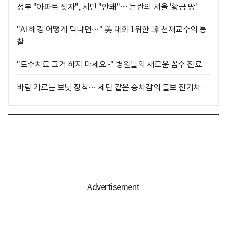
정부 "아파트 짓자", 시민 "안돼"… 논란의 서울 '황금 땅'
"AI 해킹 어떻게 막냐면…" 美 대회 1위한 韓 천재교수의 통
찰
"도수치료 그거 하지 마세요~" 병원들의 새로운 꼼수 진료
바람 가르는 보닛 장착… 세단 같은 승차감의 볼보 전기차