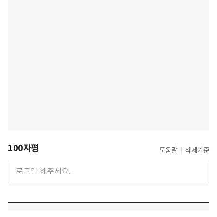
100자평
도움말
삭제기준