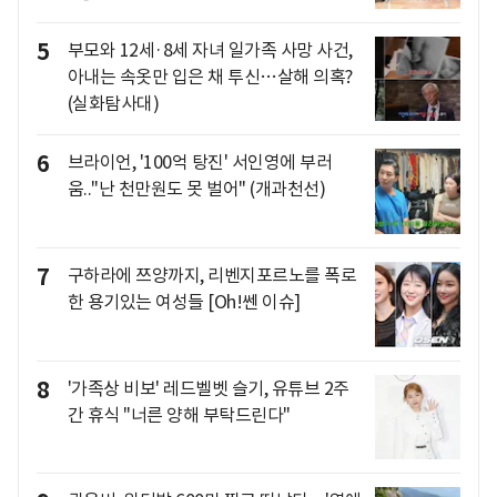
5
부모와 12세·8세 자녀 일가족 사망 사건,
아내는 속옷만 입은 채 투신…살해 의혹?
(실화탐사대)
6
브라이언, '100억 탕진' 서인영에 부러
움.."난 천만원도 못 벌어" (개과천선)
7
구하라에 쯔양까지, 리벤지포르노를 폭로
한 용기있는 여성들 [Oh!쎈 이슈]
8
'가족상 비보' 레드벨벳 슬기, 유튜브 2주
간 휴식 "너른 양해 부탁드린다"