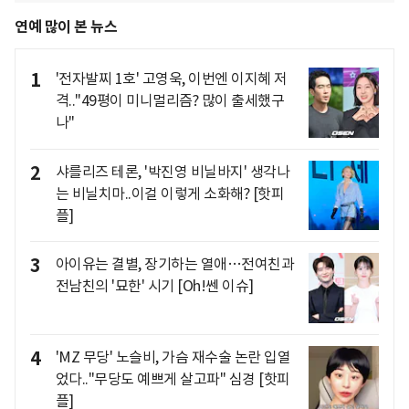
연예 많이 본 뉴스
1
'전자발찌 1호' 고영욱, 이번엔 이지혜 저
격.."49평이 미니멀리즘? 많이 출세했구
나"
2
샤를리즈 테론, '박진영 비닐바지' 생각나
는 비닐치마..이걸 이렇게 소화해? [핫피
플]
3
아이유는 결별, 장기하는 열애…전여친과
전남친의 '묘한' 시기 [Oh!쎈 이슈]
4
'MZ 무당' 노슬비, 가슴 재수술 논란 입열
었다.."무당도 예쁘게 살고파" 심경 [핫피
플]