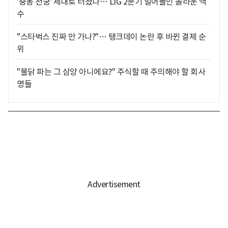
'중동 천궁' 제대로 터졌다… LIG 2분기 벌어들인 놀라운 액
수
"스타벅스 진짜 안 가나?"… 탱크데이 논란 후 바뀐 결제 순
위
"불닭 파는 그 삼양 아니에요?" 주식할 때 주의해야 할 회사
명들