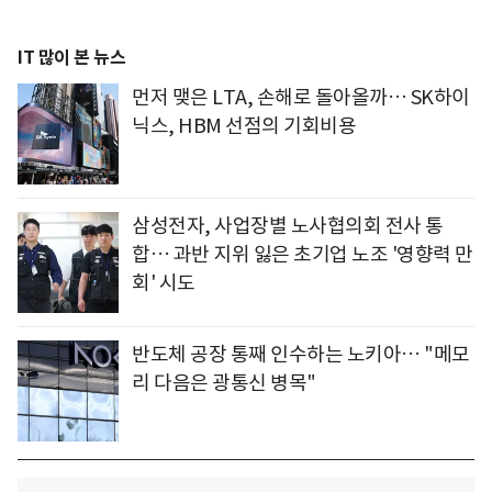
IT 많이 본 뉴스
먼저 맺은 LTA, 손해로 돌아올까… SK하이
닉스, HBM 선점의 기회비용
삼성전자, 사업장별 노사협의회 전사 통
합… 과반 지위 잃은 초기업 노조 '영향력 만
회' 시도
반도체 공장 통째 인수하는 노키아… "메모
리 다음은 광통신 병목"