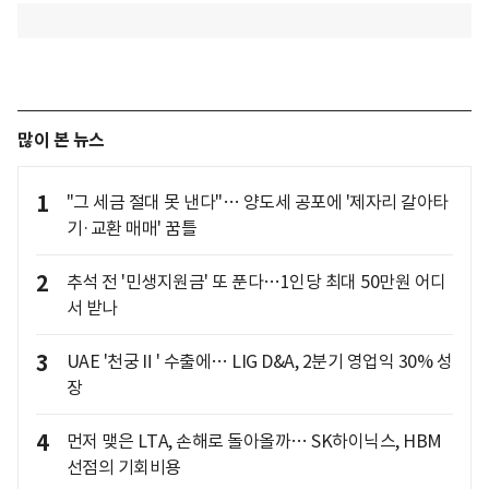
많이 본 뉴스
1
"그 세금 절대 못 낸다"… 양도세 공포에 '제자리 갈아타
기·교환 매매' 꿈틀
2
추석 전 '민생지원금' 또 푼다…1인당 최대 50만원 어디
서 받나
3
UAE '천궁Ⅱ' 수출에… LIG D&A, 2분기 영업익 30% 성
장
4
먼저 맺은 LTA, 손해로 돌아올까… SK하이닉스, HBM
선점의 기회비용