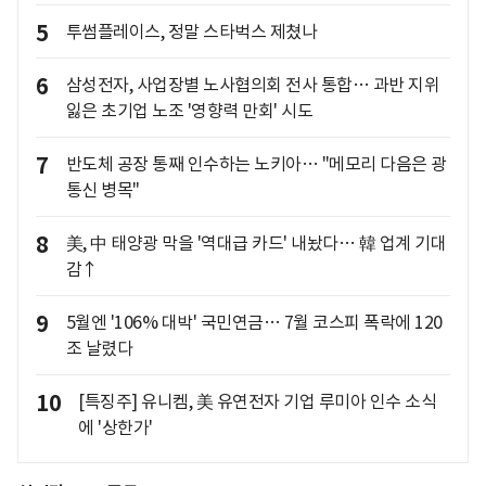
5
투썸플레이스, 정말 스타벅스 제쳤나
6
삼성전자, 사업장별 노사협의회 전사 통합… 과반 지위
잃은 초기업 노조 '영향력 만회' 시도
7
반도체 공장 통째 인수하는 노키아… "메모리 다음은 광
통신 병목"
8
美, 中 태양광 막을 '역대급 카드' 내놨다… 韓 업계 기대
감↑
9
5월엔 '106% 대박' 국민연금… 7월 코스피 폭락에 120
조 날렸다
10
[특징주] 유니켐, 美 유연전자 기업 루미아 인수 소식
에 '상한가'