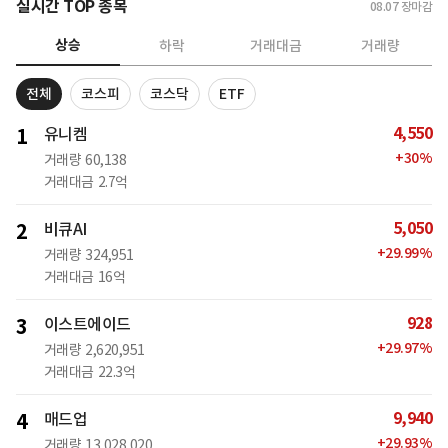
실시간 TOP 종목
08.07
장마감
상승
하락
거래대금
거래량
전체
코스피
코스닥
ETF
4,550
1
유니켐
+
30
%
거래량
60,138
거래대금
2.7억
5,050
2
비큐AI
+
29.99
%
거래량
324,951
거래대금
16억
928
3
이스트에이드
+
29.97
%
거래량
2,620,951
거래대금
22.3억
9,940
4
매드업
+
29.93
%
거래량
13,028,020