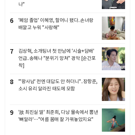
나"
6
'폐암 졸업' 이혜영, 할머니 됐다..손녀랑
배깔고 누워 "사랑해"
7
김상혁, 소개팅녀 첫 만남에 '시술+담배'
언급..송해나 "분위기 망쳐" 경악 [순간포
착]
8
"'왕사남' 전엔 대답도 안 하더니"..장항준,
소시 유리 달라진 태도에 모함
9
'故 최진실 딸' 최준희, 다낭 물속에서 뽐낸
'뼈말라'…"여름 몸매 잘 가꿔놓았지요"