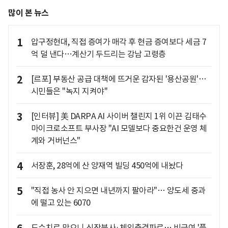
많이 본 뉴스
1
압구정현대, 직접 증여가 매각 후 현금 증여보다 세금 7
억 덜 낸다…계산기 두드리는 강남 고령층
2
[르포] 부동산 공급 대책에 뜨거운 감자된 '용산공원'…
시민들은 "녹지 지켜야"
3
[인터뷰] 美 DARPA AI 사이버 챌린지 1위 이끈 김태수
마이크로소프트 부사장 "AI 모델보다 중요한건 운영 체
계와 거버넌스"
4
서장훈, 28억에 산 양재역 빌딩 450억에 내놨다
5
"직접 농사 안 지으면 내년까지 팔아라"… 양도세 중과
에 떨고 있는 6070
도수치료 막으니 신장분사·체외충격파로… 비급여 '풍