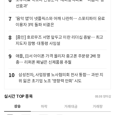
6
선효과'
7
'음악 앱'이 넷플릭스와 어깨 나란히… 스포티파이 유료
이용자 3억 돌파 비결은
8
[줌인] 호르무즈 서명 앞두고 이란 리더십 증발… 최고
지도자 잠행·대통령 사임설
9
애플, 日서 아이폰 가격 올리자 중고폰 주문량 2배 껑
충… 리퍼폰 패널은 신제품용 추월
10
삼성전자, 사업장별 노사협의회 전사 통합… 과반 지
위 잃은 초기업 노조 '영향력 만회' 시도
실시간 TOP 종목
08.08
장마감
상승
하락
거래대금
거래량