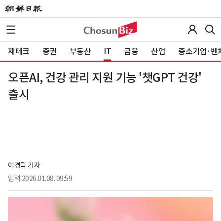
재테크
증권
부동산
IT
금융
산업
중소기업·벤
오픈AI, 건강 관리 지원 기능 '챗GPT 건강'
출시
이경탁 기자
입력
2026.01.08. 09:59