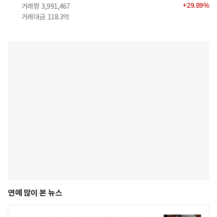
+
29.89
%
거래량
3,991,467
거래대금
118.3억
연예 많이 본 뉴스