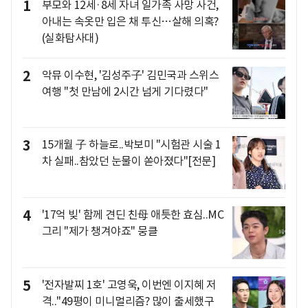
1
부모와 12세·8세 자녀 일가족 사망 사건,
아내는 속옷만 입은 채 투신…살해 의혹?
(실화탐사대)
2
악뮤 이수현, '김성주子' 김민국과 스위스
여행 "첫 만남에 2시간 넘게 기다렸다"
3
15개월 子 하늘로..박보미 "시험관 시술 1
차 실패..참았던 눈물이 쏟아졌다"[전문]
4
'17억 빚' 함께 견딘 친母 애틋한 효심..MC
그리 "제가 챙겨야죠" 뭉클
5
'전자발찌 1호' 고영욱, 이번엔 이지혜 저
격.."49평이 미니멀리즘? 많이 출세했구