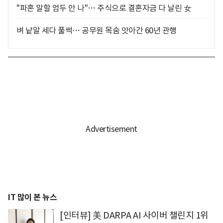
"파혼 말할 엄두 안 나"… 주식으로 결혼자금 다 날린 女
벼 낱알 세다 풀썩… 공무원 목숨 앗아간 60년 관행
IT 많이 본 뉴스
[인터뷰] 美 DARPA AI 사이버 챌린지 1위