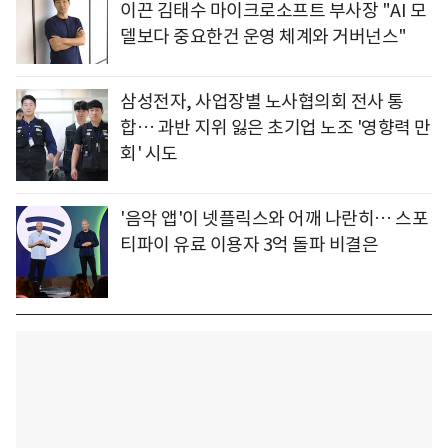
이끈 김태수 마이크로소프트 부사장 "AI 모
델보다 중요한건 운영 체계와 거버넌스"
삼성전자, 사업장별 노사협의회 전사 통
합… 과반 지위 잃은 초기업 노조 '영향력 만
회' 시도
'음악 앱'이 넷플릭스와 어깨 나란히… 스포
티파이 유료 이용자 3억 돌파 비결은