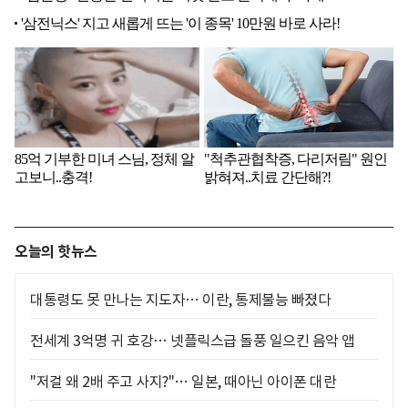
오늘의 핫뉴스
대통령도 못 만나는 지도자… 이란, 통제불능 빠졌다
전세계 3억명 귀 호강… 넷플릭스급 돌풍 일으킨 음악 앱
"저걸 왜 2배 주고 사지?"… 일본, 때아닌 아이폰 대란