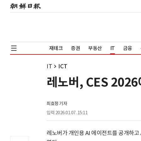
재테크
증권
부동산
IT
금융
IT
ICT
레노버, CES 202
최효정 기자
입력
2026.01.07. 15:11
레노버가 개인용 AI 에이전트를 공개하고 