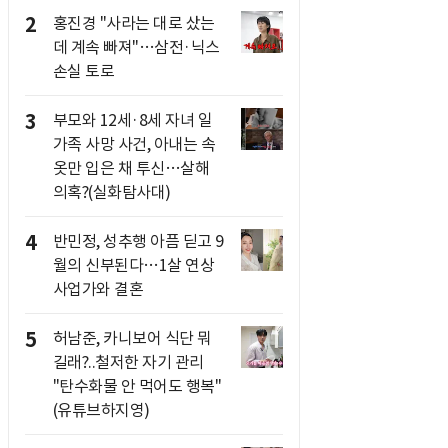
2
홍진경 "사라는 대로 샀는
데 계속 빠져"…삼전·닉스
손실 토로
3
부모와 12세·8세 자녀 일
가족 사망 사건, 아내는 속
옷만 입은 채 투신…살해
의혹?(실화탐사대)
4
반민정, 성추행 아픔 딛고 9
월의 신부된다…1살 연상
사업가와 결혼
5
허남준, 카니보어 식단 뭐
길래?..철저한 자기 관리
"탄수화물 안 먹어도 행복"
(유튜브하지영)