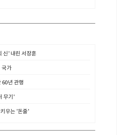
의 신' 내린 서장훈
진 국가
 60년 관행
퍼 무기'
키우는 '돈줄'