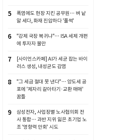
5
폭염에도 현장 지킨 공무원… 벼 낱
알 세다, 화재 진압하다 '풀썩'
6
"강제 국장 복귀냐"… ISA 세제 개편
에 투자자 불만
7
[사이언스카페] AI가 세균 잡는 바이
러스 생성, 내성균도 감염
8
"그 세금 절대 못 낸다"… 양도세 공
포에 '제자리 갈아타기·교환 매매'
꿈틀
9
삼성전자, 사업장별 노사협의회 전
사 통합… 과반 지위 잃은 초기업 노
조 '영향력 만회' 시도