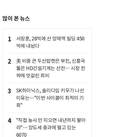
많이 본 뉴스
1
서장훈, 28억에 산 양재역 빌딩 450
억에 내놨다
2
美 비중 큰 두산밥캣은 부진, 신흥국
뚫은 HD건설기계는 선전… 시장 전
략에 엇갈린 희비
3
SK하이닉스, 솔리다임 키우기 나선
이유는…"이번 사이클이 최적의 기
회"
4
"직접 농사 안 지으면 내년까지 팔아
라"… 양도세 중과에 떨고 있는
6070