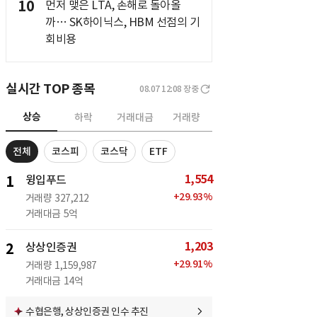
10
먼저 맺은 LTA, 손해로 돌아올
까… SK하이닉스, HBM 선점의 기
회비용
실시간 TOP 종목
08.07 12:08
장중
상승
하락
거래대금
거래량
전체
코스피
코스닥
ETF
1,554
1
윙입푸드
+
29.93
%
거래량
327,212
거래대금
5억
1,203
2
상상인증권
+
29.91
%
거래량
1,159,987
거래대금
14억
수협은행, 상상인증권 인수 추진