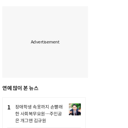
연예 많이 본 뉴스
1
장애학생 속옷까지 손빨래
한 사회복무요원…주인공
은 개그맨 김규원