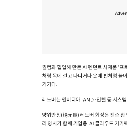
퀄컴과 협업해 만든 AI 펜던트 시제품 '
처럼 목에 걸고 다니거나 옷에 핀처럼 붙이
기기다.
레노버는 엔비디아·AMD·인텔 등 시스템
양위안칭(楊元慶) 레노버 회장은 젠슨 황 
러 양사가 함께 기업용 'AI 클라우드 기