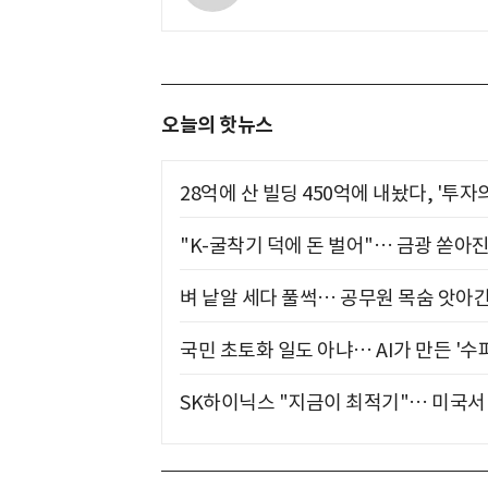
오늘의 핫뉴스
28억에 산 빌딩 450억에 내놨다, '투자
"K-굴착기 덕에 돈 벌어"… 금광 쏟아
벼 낱알 세다 풀썩… 공무원 목숨 앗아간
국민 초토화 일도 아냐… AI가 만든 '수
SK하이닉스 "지금이 최적기"… 미국서 