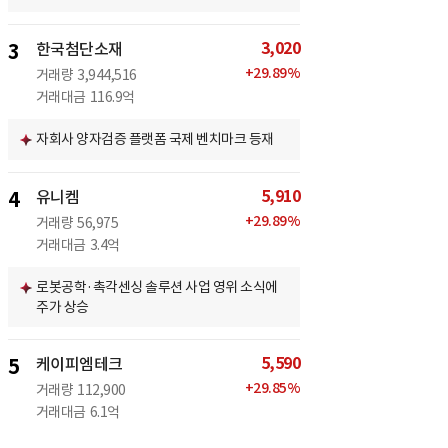
3,020
3
한국첨단소재
+
29.89
%
거래량
3,944,516
거래대금
116.9억
자회사 양자검증 플랫폼 국제 벤치마크 등재
5,910
4
유니켐
+
29.89
%
거래량
56,975
거래대금
3.4억
로봇공학·촉각센싱 솔루션 사업 영위 소식에
주가 상승
5,590
5
케이피엠테크
+
29.85
%
거래량
112,900
거래대금
6.1억