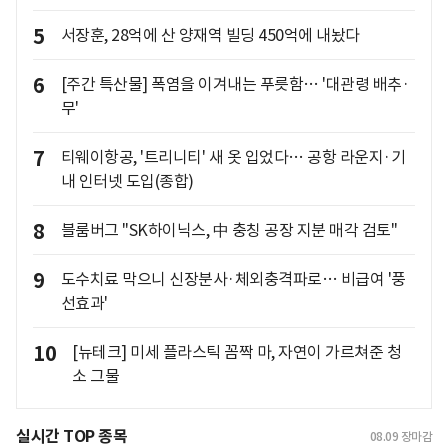
5
서장훈, 28억에 산 양재역 빌딩 450억에 내놨다
6
[주간 특산물] 폭염을 이겨내는 푸릇함… '대관령 배추·
무'
7
티웨이항공, '트리니티' 새 옷 입었다… 공항 라운지·기
내 인터넷 도입(종합)
8
블룸버그 "SK하이닉스, 中 충칭 공장 지분 매각 검토"
9
도수치료 막으니 신장분사·체외충격파로… 비급여 '풍
선효과'
10
[뉴테크] 미세 플라스틱 꼼짝 마, 자연이 가르쳐준 청
소 그물
실시간 TOP 종목
08.09
장마감