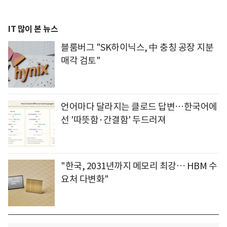
IT 많이 본 뉴스
블룸버그 "SK하이닉스, 中 충칭 공장 지분
매각 검토"
언어마다 달라지는 클로드 답변…한국어에
선 '따뜻함·간결함' 두드러져
"한국, 2031년까지 메모리 최강… HBM 수
요처 다변화"