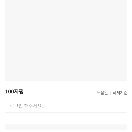
100자평
도움말
삭제기준