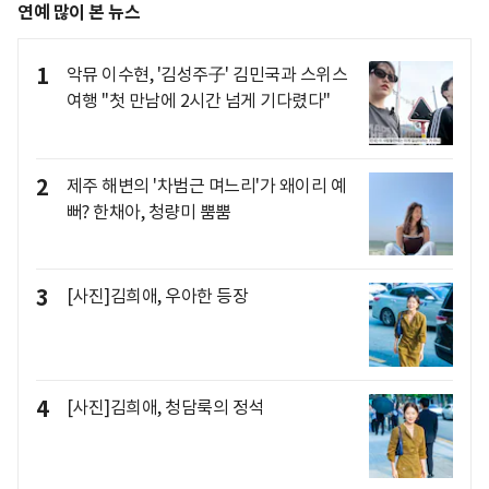
연예 많이 본 뉴스
1
악뮤 이수현, '김성주子' 김민국과 스위스
여행 "첫 만남에 2시간 넘게 기다렸다"
2
제주 해변의 '차범근 며느리'가 왜이리 예
뻐? 한채아, 청량미 뿜뿜
3
[사진]김희애, 우아한 등장
4
[사진]김희애, 청담룩의 정석