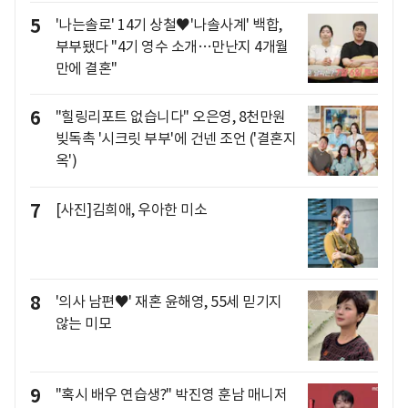
5
'나는솔로' 14기 상철♥'나솔사계' 백합,
부부됐다 "4기 영수 소개…만난지 4개월
만에 결혼"
6
"힐링리포트 없습니다" 오은영, 8천만원
빚독촉 '시크릿 부부'에 건넨 조언 ('결혼지
옥')
7
[사진]김희애, 우아한 미소
8
'의사 남편♥' 재혼 윤해영, 55세 믿기지
않는 미모
9
"혹시 배우 연습생?" 박진영 훈남 매니저