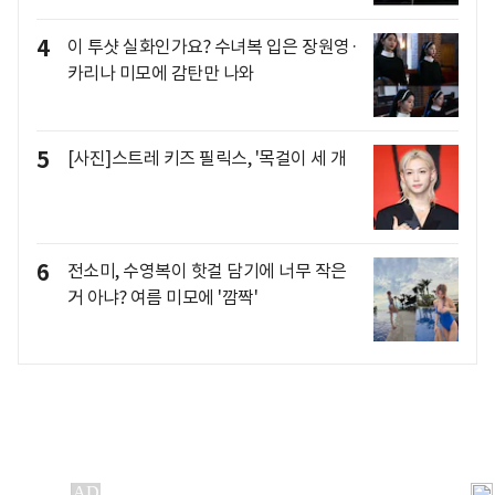
4
이 투샷 실화인가요? 수녀복 입은 장원영·
카리나 미모에 감탄만 나와
5
[사진]스트레 키즈 필릭스, '목걸이 세 개
6
전소미, 수영복이 핫걸 담기에 너무 작은
거 아냐? 여름 미모에 '깜짝'