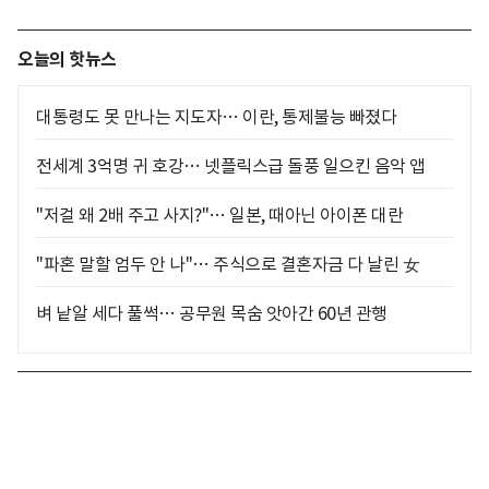
오늘의 핫뉴스
대통령도 못 만나는 지도자… 이란, 통제불능 빠졌다
전세계 3억명 귀 호강… 넷플릭스급 돌풍 일으킨 음악 앱
"저걸 왜 2배 주고 사지?"… 일본, 때아닌 아이폰 대란
"파혼 말할 엄두 안 나"… 주식으로 결혼자금 다 날린 女
벼 낱알 세다 풀썩… 공무원 목숨 앗아간 60년 관행