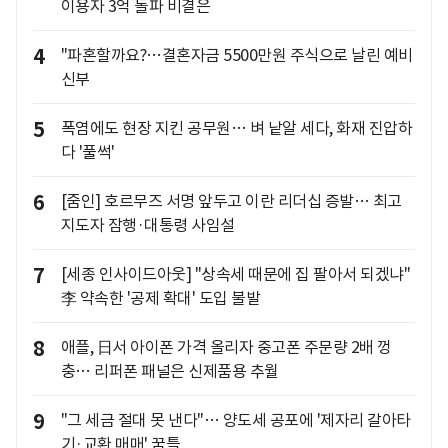
이용자 3억 돌파 비결은
4
"파혼할까요?…결혼자금 5500만원 주식으로 날린 예비
신부
5
폭염에도 현장 지킨 공무원… 벼 낱알 세다, 화재 진압하
다 '풀썩'
6
[줌인] 호르무즈 서명 앞두고 이란 리더십 증발… 최고
지도자 잠행·대통령 사임설
7
[세종 인사이드아웃] "상속세 때문에 집 팔아서 되겠냐"
李 약속한 '공제 확대' 도입 불발
8
애플, 日서 아이폰 가격 올리자 중고폰 주문량 2배 껑
충… 리퍼폰 패널은 신제품용 추월
9
"그 세금 절대 못 낸다"… 양도세 공포에 '제자리 갈아타
기·교환 매매' 꿈틀