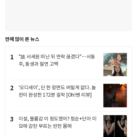
연예 많이 본 뉴스
1
"故 서세원 떠난 뒤 연락 끊겼다"…서동
주, 동생과 절연 고백
2
'오디세이', 단 한 장면도 버릴게 없다..놀
란이 완성한 172분 걸작 [Oh!쎈 리뷰]
3
이설, 볼륨감 이 정도였어? 청순+단아 미
모에 감탄 부르는 반전 몸매