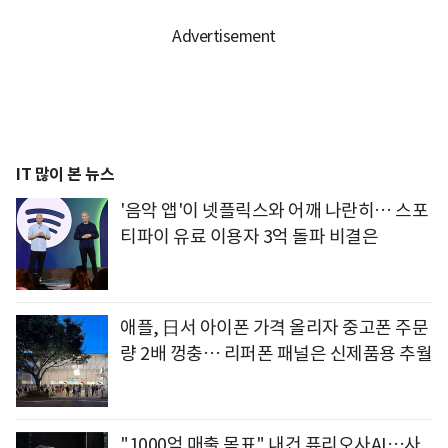
IT 많이 본 뉴스
'음악 앱'이 넷플릭스와 어깨 나란히… 스포
티파이 유료 이용자 3억 돌파 비결은
애플, 日서 아이폰 가격 올리자 중고폰 주문
량 2배 껑충… 리퍼폰 패널은 신제품용 추월
"1000억 매출 목표" 내건 퓨리오사AI…사