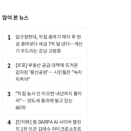
많이 본 뉴스
1
압구정현대, 직접 증여가 매각 후 현
금 증여보다 세금 7억 덜 낸다…계산
기 두드리는 강남 고령층
2
[르포] 부동산 공급 대책에 뜨거운
감자된 '용산공원'… 시민들은 "녹지
지켜야"
3
"직접 농사 안 지으면 내년까지 팔아
라"… 양도세 중과에 떨고 있는
6070
4
[인터뷰] 美 DARPA AI 사이버 챌린
지 1위 이끈 김태수 마이크로소프트