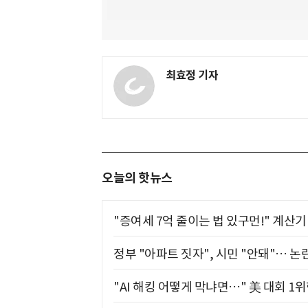
최효정 기자
오늘의 핫뉴스
"증여세 7억 줄이는 법 있구먼!" 계산
정부 "아파트 짓자", 시민 "안돼"… 논란
"AI 해킹 어떻게 막냐면…" 美 대회 1