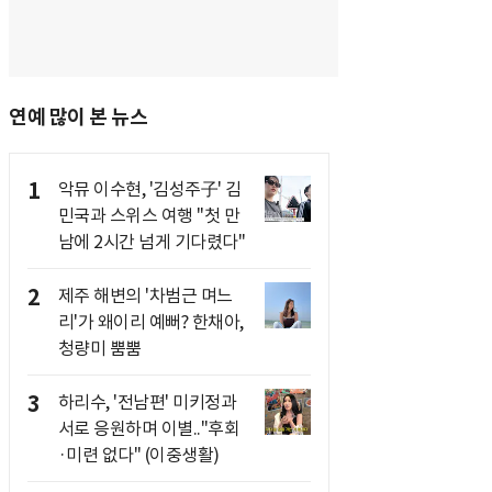
연예 많이 본 뉴스
1
악뮤 이수현, '김성주子' 김
민국과 스위스 여행 "첫 만
남에 2시간 넘게 기다렸다"
2
제주 해변의 '차범근 며느
리'가 왜이리 예뻐? 한채아,
청량미 뿜뿜
3
하리수, '전남편' 미키정과
서로 응원하며 이별.."후회
·미련 없다" (이중생활)