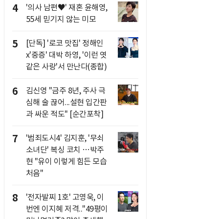
4
'의사 남편♥' 재혼 윤해영,
55세 믿기지 않는 미모
5
[단독] '로코 맛집' 정해인
x'중증' 대박 하영, '이런 엿
같은 사랑'서 만난다(종합)
6
김신영 "금주 8년, 주사 극
심해 술 끊어...설현 입간판
과 싸운 적도" [순간포착]
7
'범죄도시4' 김지훈, '무쇠
소녀단' 복싱 코치 …박주
현 "유이 이렇게 힘든 모습
처음"
8
'전자발찌 1호' 고영욱, 이
번엔 이지혜 저격.."49평이