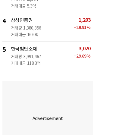
거래대금
5.3억
1,203
4
상상인증권
+
29.91
%
거래량
1,380,356
거래대금
16.6억
3,020
5
한국첨단소재
+
29.89
%
거래량
3,991,467
거래대금
118.3억