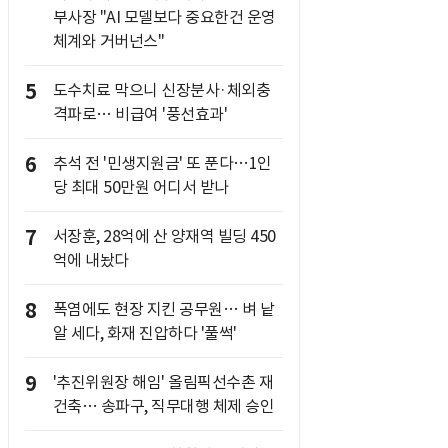
부사장 "AI 모델보다 중요한건 운영
체계와 거버넌스"
5
도수치료 막으니 신장분사·체외충
격파로… 비급여 '풍선효과'
6
추석 전 '민생지원금' 또 푼다…1인
당 최대 50만원 어디서 받나
7
서장훈, 28억에 산 양재역 빌딩 450
억에 내놨다
8
폭염에도 현장 지킨 공무원… 벼 낱
알 세다, 화재 진압하다 '풀썩'
9
'추진위원장 해임' 올림픽선수촌 재
건축… 송파구, 직무대행 체제 승인