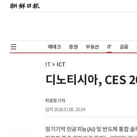
재테크
증권
부동산
IT
금융
IT
ICT
디노티시아, CES 2
최효정 기자
입력
2026.01.06. 10:34
장기기억 인공지능(AI) 및 반도체 통합 