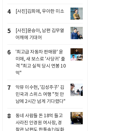
4
[사진]김희애, 우아한 미소
5
[사진]윤승아, 남편 김무열
어깨에 기대어
6
'최고급 자동차 판매왕' 윤
미애, 새 보스로 '사당귀' 출
격 "최고 실적 당시 연봉 10
억"
7
악뮤 이수현, '김성주子' 김
민국과 스위스 여행 "첫 만
남에 2시간 넘게 기다렸다"
8
동네 사람들 돈 18억 들고
사라진 안경원 여사장, 경
찰관 남편도 한통속? (실화