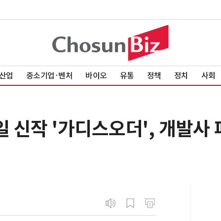
산업
중소기업·벤처
바이오
유통
정책
정치
사회
신작 '가디스오더', 개발사 