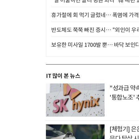
"말 어눌하면 빨리 병원 와라" 韓 매년 
휴가철에 회 먹기 글렀네… 폭염에 가격 
반도체도 쭉쭉 빠진 증시… "외인이 우리
보유한 미사일 1700발 뿐… 바닥 보인다
IT 많이 본 뉴스
"성과급 약
'통합노조' 
[체험기] 은
뮤다 탁상 시