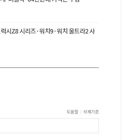
갤럭시Z8 시리즈·워치9·워치 울트라2 사
도움말
삭제기준