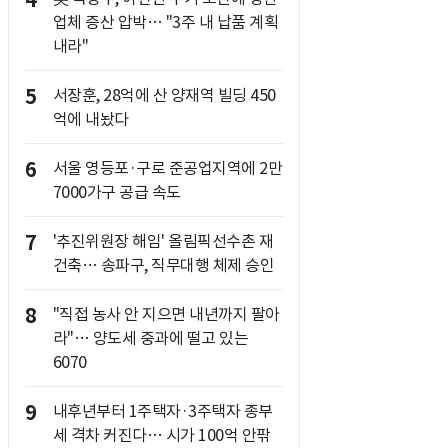
4
업체 증산 압박… "3주 내 납품 계획
내라"
5
서장훈, 28억에 산 양재역 빌딩 450
억에 내놨다
6
서울 영등포·구로 준공업지역에 2만
7000가구 공급 속도
7
'추진위원장 해임' 올림픽선수촌 재
건축… 송파구, 직무대행 체제 승인
8
"직접 농사 안 지으면 내년까지 팔아
라"… 양도세 중과에 떨고 있는
6070
9
내후년부터 1주택자·3주택자 종부
세 격차 커진다… 시가 100억 안팎