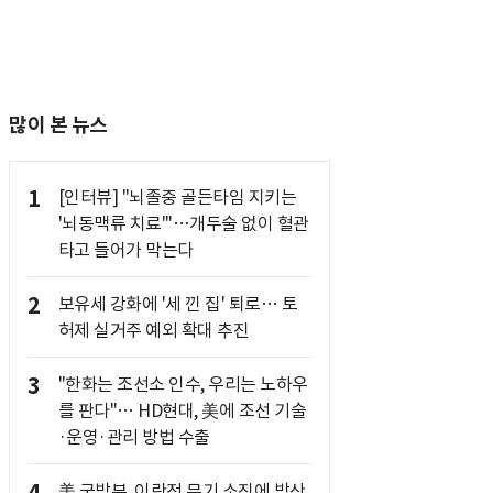
많이 본 뉴스
1
[인터뷰] "뇌졸중 골든타임 지키는
'뇌동맥류 치료'"…개두술 없이 혈관
타고 들어가 막는다
2
보유세 강화에 '세 낀 집' 퇴로… 토
허제 실거주 예외 확대 추진
3
"한화는 조선소 인수, 우리는 노하우
를 판다"… HD현대, 美에 조선 기술
·운영·관리 방법 수출
美 국방부, 이란전 무기 소진에 방산