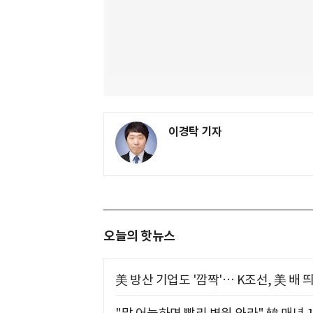
이경탁 기자
오늘의 핫뉴스
美 방산 기업도 '깜짝'… K조선, 美 배