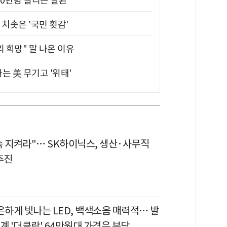
10만명 걸리는 질환
치솟은 '국민 횟감'
 희망" 말 나온 이유
는 美 무기고 '위태'
속 지켜라"… SK하이닉스, 생산·사무직
추진
은하게 빛나는 LED, 백색소음 매력적… 발
계 '더클락' 64만원대 가격은 부담