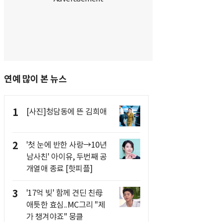
연예 많이 본 뉴스
1
[사진]청담동에 뜬 김희애
2
'첫 눈에 반한 사랑→10년
남사친' 아이유, 두번째 공
개열애 종료 [핫피플]
3
'17억 빚' 함께 견딘 친母
애틋한 효심..MC그리 "제
가 챙겨야죠" 뭉클