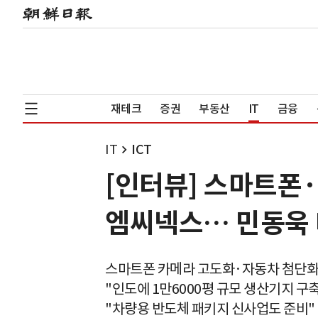
재테크
증권
부동산
IT
금융
IT
ICT
[인터뷰] 스마트폰
엠씨넥스… 민동욱 
스마트폰 카메라 고도화·자동차 첨단화
"인도에 1만6000평 규모 생산기지 구축
"차량용 반도체 패키지 신사업도 준비"