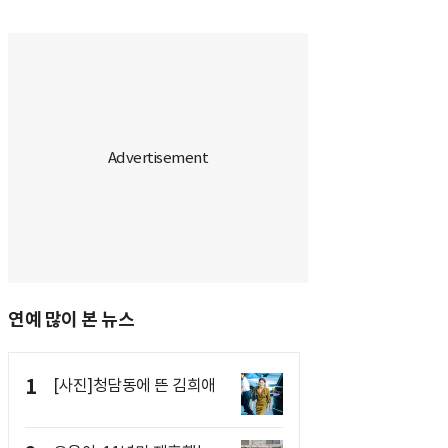
연예 많이 본 뉴스
1
[사진]청담동에 뜬 김희애