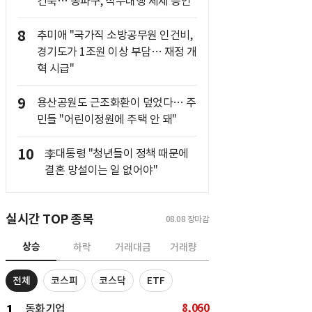
건축… 송파구, 직무대행 체제 승인
8
추미애 "국가직 소방공무원 인건비,
경기도가 1조원 이상 부담… 재정 개
혁 시급"
9
용산공원도 근조화환이 덮었다… 주
민들 "어린이정원에 주택 안 돼"
10
李대통령 "청년들이 정책 때문에
결혼 망설이는 일 없어야"
실시간 TOP 종목
08.08
장마감
상승
하락
거래대금
거래량
전체
코스피
코스닥
ETF
8,060
1
동화기업