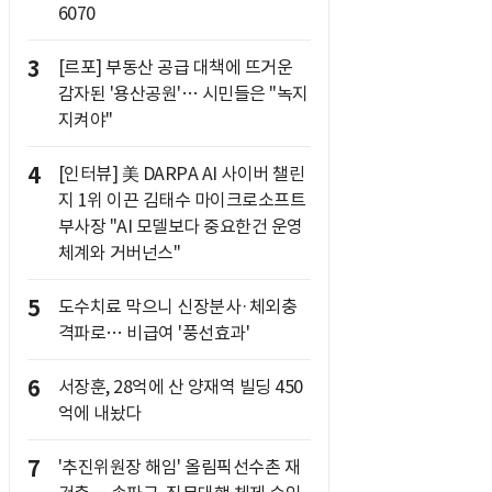
6070
3
[르포] 부동산 공급 대책에 뜨거운
감자된 '용산공원'… 시민들은 "녹지
지켜야"
4
[인터뷰] 美 DARPA AI 사이버 챌린
지 1위 이끈 김태수 마이크로소프트
부사장 "AI 모델보다 중요한건 운영
체계와 거버넌스"
5
도수치료 막으니 신장분사·체외충
격파로… 비급여 '풍선효과'
6
서장훈, 28억에 산 양재역 빌딩 450
억에 내놨다
7
'추진위원장 해임' 올림픽선수촌 재