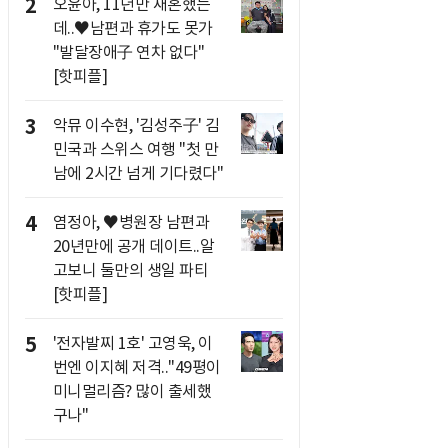
2
오윤아, 11년만 재혼했는
데..♥남편과 휴가도 못가
"발달장애子 연차 없다"
[핫피플]
3
악뮤 이수현, '김성주子' 김
민국과 스위스 여행 "첫 만
남에 2시간 넘게 기다렸다"
4
염정아, ♥병원장 남편과
20년만에 공개 데이트..알
고보니 둘만의 생일 파티
[핫피플]
5
'전자발찌 1호' 고영욱, 이
번엔 이지혜 저격.."49평이
미니멀리즘? 많이 출세했
구나"