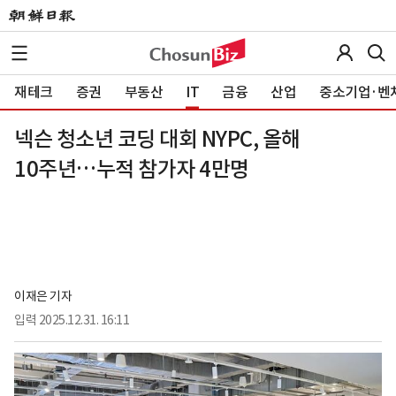
재테크
증권
부동산
IT
금융
산업
중소기업·벤
넥슨 청소년 코딩 대회 NYPC, 올해
10주년…누적 참가자 4만명
이재은 기자
입력
2025.12.31. 16:11