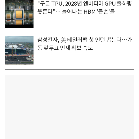
"구글 TPU, 2028년 엔비디아 GPU 출하량
웃돈다"… 늘어나는 HBM '큰손'들
삼성전자, 美 테일러팹 첫 인턴 뽑는다…가
동 앞두고 인재 확보 속도