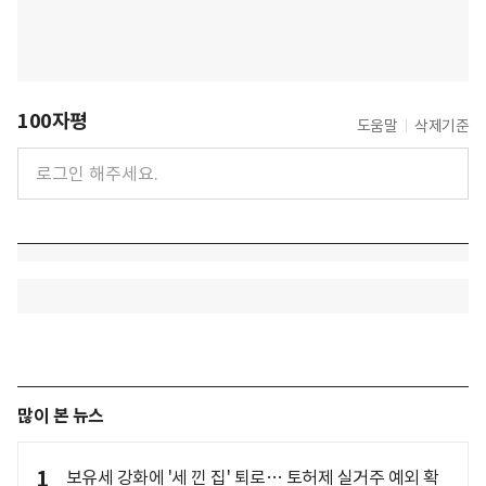
100자평
도움말
삭제기준
많이 본 뉴스
1
보유세 강화에 '세 낀 집' 퇴로… 토허제 실거주 예외 확