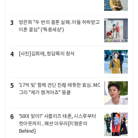
3
방은희 "두 번의 결혼 실패..아들 허락받고
이혼 결심" ('특종세상')
4
[사진]김희애, 청담룩의 정석
5
'17억 빚' 함께 견딘 친母 애틋한 효심..MC
그리 "제가 챙겨야죠" 뭉클
6
'50대 맞아?' 샤를리즈 테론, 시스루부터
컷아웃까지...패션 아우라[지형준의
Behind]