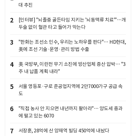
대 추진
2
[인터뷰] "뇌졸중 골든타임 지키는 '뇌동맥류 치료'"…개
두술 없이 혈관 타고 들어가 막는다
3
"한화는 조선소 인수, 우리는 노하우를 판다"… HD현대,
美에 조선 기술·운영·관리 방법 수출
4
美 국방부, 이란전 무기 소진에 방산업체 증산 압박… "3
주 내 납품 계획 내라"
5
서울 영등포·구로 준공업지역에 2만7000가구 공급 속
도
6
"직접 농사 안 지으면 내년까지 팔아라"… 양도세 중과
에 떨고 있는 6070
7
서장훈, 28억에 산 양재역 빌딩 450억에 내놨다