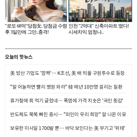
오늘의 핫뉴스
美 방산 기업도 '깜짝'… K조선, 美 배 띄울 구원투수로 등장
"말 어눌하면 빨리 병원 와라" 韓 매년 10만명 걸리는 질환
휴가철에 회 먹기 글렀네… 폭염에 가격 치솟은 '국민 횟감'
반도체도 쭉쭉 빠진 증시… "외인이 우리 희망" 말 나온 이유
보유한 미사일 1700발 뿐… 바닥 보인다는 美 무기고 '위태'