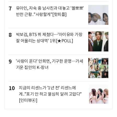
7
유아인, 자숙 중 남사친과 대놓고 '볼뽀뽀'
반전 근황.."사랑할게"[핫피플]
8
박보검, BTS 뷔 제쳤다…'아이유와 가장
잘 어울리는 상대역' 1위[★POLL]
9
'사랑이 온다' 안희연, 기구한 운명…가세
기운 집안의 K-장녀
10
지금의 리센느가 '1년 전' 리센느에
게.."포기 안 하고 열심히 달려 고맙다"
[인터뷰④]