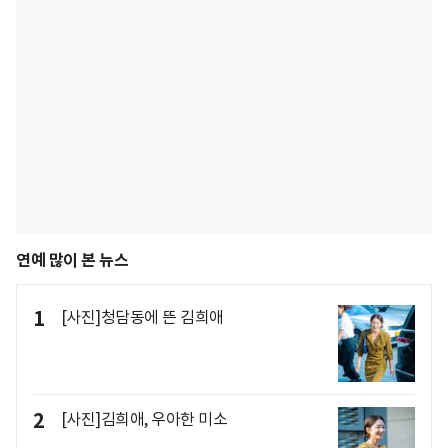
연예 많이 본 뉴스
1
[사진]청담동에 뜬 김희애
2
[사진]김희애, 우아한 미소