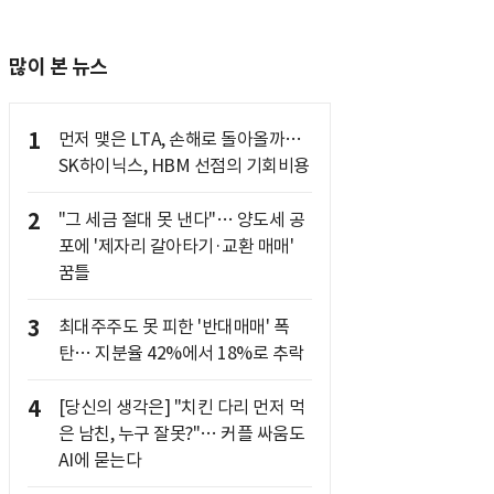
많이 본 뉴스
1
먼저 맺은 LTA, 손해로 돌아올까…
SK하이닉스, HBM 선점의 기회비용
2
"그 세금 절대 못 낸다"… 양도세 공
포에 '제자리 갈아타기·교환 매매'
꿈틀
3
최대주주도 못 피한 '반대매매' 폭
탄… 지분율 42%에서 18%로 추락
4
[당신의 생각은] "치킨 다리 먼저 먹
은 남친, 누구 잘못?"… 커플 싸움도
AI에 묻는다