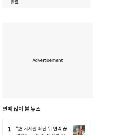
완료
연예 많이 본 뉴스
1
"故 서세원 떠난 뒤 연락 끊