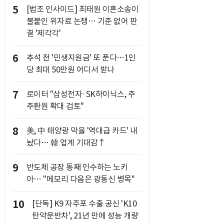
5
[법조 인사이드] 최태원 이혼소송이
불붙인 위자료 논쟁… 기준 없어 판
결 '제각각'
6
추석 전 '민생지원금' 또 푼다…1인
당 최대 50만원 어디서 받나
7
로이터 "삼성전자·SK하이닉스, 주
주환원 확대 검토"
8
美, 中 태양광 막을 '역대급 카드' 내
놨다… 韓 업계 기대감↑
9
반도체 공장 통째 인수하는 노키
아… "메모리 다음은 광통신 병목"
10
[단독] K9 자주포 수출 공신 'K10
탄약운반차', 21년 만에 성능 개량