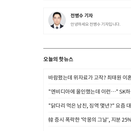
전병수 기자
안녕하세요 전병수 기자입니다.
오늘의 핫뉴스
바람폈는데 위자료가 고작? 최태원 이혼
"엔비디아에 올인했는데 이런…" SK
"닭다리 먹은 남친, 징역 몇년?" 요즘 
韓 증시 폭락한 '악몽의 그날', 지분 2