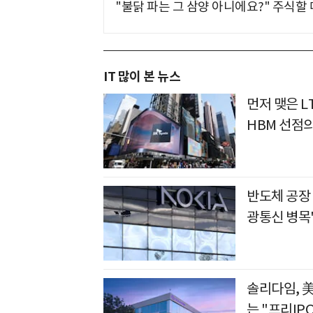
"불닭 파는 그 삼양 아니에요?" 주식할
IT 많이 본 뉴스
먼저 맺은 L
HBM 선점
반도체 공장
광통신 병목
솔리다임, 
는 "프리IP