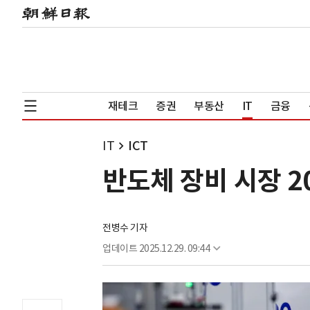
재테크
증권
부동산
IT
금융
IT
ICT
반도체 장비 시장 2
전병수 기자
업데이트
2025.12.29. 09:44