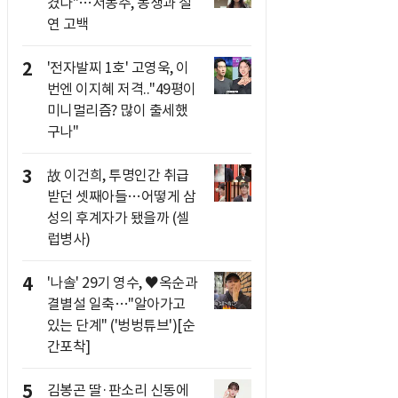
겼다"…서동주, 동생과 절
연 고백
2
'전자발찌 1호' 고영욱, 이
번엔 이지혜 저격.."49평이
미니멀리즘? 많이 출세했
구나"
3
故 이건희, 투명인간 취급
받던 셋째아들…어떻게 삼
성의 후계자가 됐을까 (셀
럽병사)
4
'나솔' 29기 영수, ♥옥순과
결별설 일축…"알아가고
있는 단계" ('벙벙튜브')[순
간포착]
5
김봉곤 딸·판소리 신동에