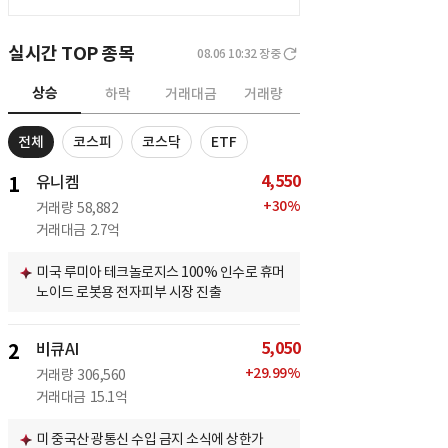
실시간 TOP 종목
08.06 10:32
장중
상승
하락
거래대금
거래량
전체
코스피
코스닥
ETF
4,550
1
유니켐
+
30
%
거래량
58,882
거래대금
2.7억
미국 루미아 테크놀로지스 100% 인수로 휴머
노이드 로봇용 전자피부 시장 진출
5,050
2
비큐AI
+
29.99
%
거래량
306,560
거래대금
15.1억
미 중국산 광통신 수입 금지 소식에 상한가