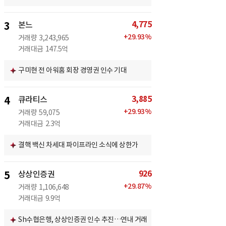
4,775
3
본느
+
29.93
%
거래량
3,243,965
거래대금
147.5억
구미현 전 아워홈 회장 경영권 인수 기대
3,885
4
큐라티스
+
29.93
%
거래량
59,075
거래대금
2.3억
결핵 백신 차세대 파이프라인 소식에 상한가
926
5
상상인증권
+
29.87
%
거래량
1,106,648
거래대금
9.9억
Sh수협은행, 상상인증권 인수 추진…연내 거래