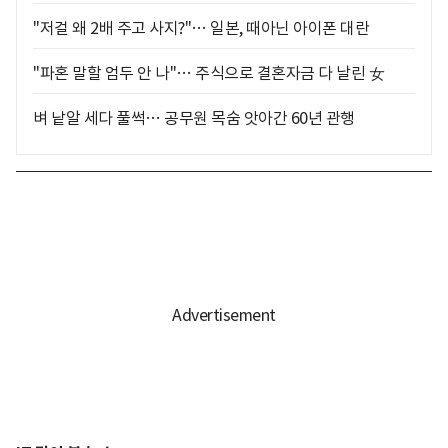
"저걸 왜 2배 주고 사지?"… 일본, 때아닌 아이폰 대란
"파혼 말할 엄두 안 나"… 주식으로 결혼자금 다 날린 女
벼 낱알 세다 풀썩… 공무원 목숨 앗아간 60년 관행