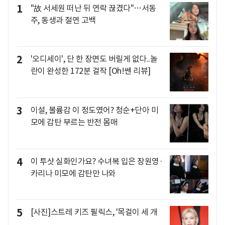
1
"故 서세원 떠난 뒤 연락 끊겼다"…서동
주, 동생과 절연 고백
2
'오디세이', 단 한 장면도 버릴게 없다..놀
란이 완성한 172분 걸작 [Oh!쎈 리뷰]
3
이설, 볼륨감 이 정도였어? 청순+단아 미
모에 감탄 부르는 반전 몸매
4
이 투샷 실화인가요? 수녀복 입은 장원영·
카리나 미모에 감탄만 나와
5
[사진]스트레 키즈 필릭스, '목걸이 세 개