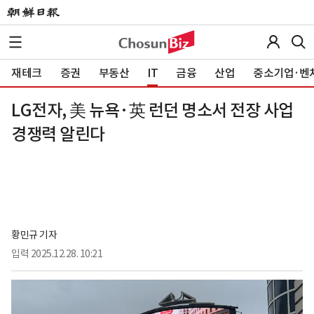
재테크
증권
부동산
IT
금융
산업
중소기업·벤
LG전자, 美 뉴욕·英 런던 명소서 전장 사업
경쟁력 알린다
황민규 기자
입력
2025.12.28. 10:21