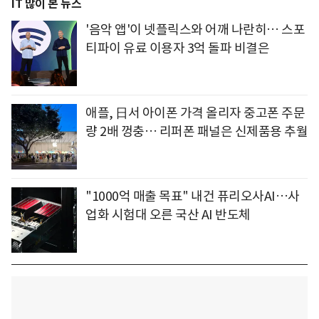
IT 많이 본 뉴스
'음악 앱'이 넷플릭스와 어깨 나란히… 스포
티파이 유료 이용자 3억 돌파 비결은
애플, 日서 아이폰 가격 올리자 중고폰 주문
량 2배 껑충… 리퍼폰 패널은 신제품용 추월
"1000억 매출 목표" 내건 퓨리오사AI…사
업화 시험대 오른 국산 AI 반도체