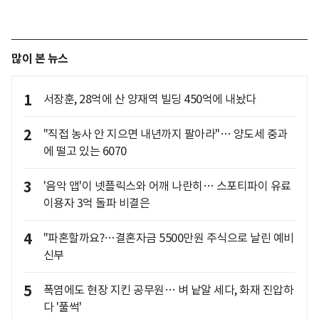
많이 본 뉴스
1
서장훈, 28억에 산 양재역 빌딩 450억에 내놨다
2
"직접 농사 안 지으면 내년까지 팔아라"… 양도세 중과
에 떨고 있는 6070
3
'음악 앱'이 넷플릭스와 어깨 나란히… 스포티파이 유료
이용자 3억 돌파 비결은
4
"파혼할까요?…결혼자금 5500만원 주식으로 날린 예비
신부
5
폭염에도 현장 지킨 공무원… 벼 낱알 세다, 화재 진압하
다 '풀썩'