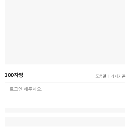
100자평
도움말
삭제기준