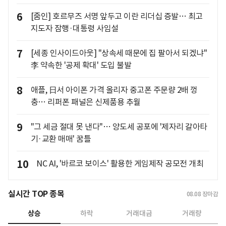
6
[줌인] 호르무즈 서명 앞두고 이란 리더십 증발… 최고
지도자 잠행·대통령 사임설
7
[세종 인사이드아웃] "상속세 때문에 집 팔아서 되겠냐"
李 약속한 '공제 확대' 도입 불발
8
애플, 日서 아이폰 가격 올리자 중고폰 주문량 2배 껑
충… 리퍼폰 패널은 신제품용 추월
9
"그 세금 절대 못 낸다"… 양도세 공포에 '제자리 갈아타
기·교환 매매' 꿈틀
10
NC AI, '바르코 보이스' 활용한 게임제작 공모전 개최
실시간 TOP 종목
08.08
장마감
상승
하락
거래대금
거래량