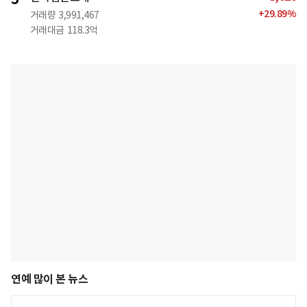
+
29.89
%
거래량
3,991,467
거래대금
118.3억
연예 많이 본 뉴스