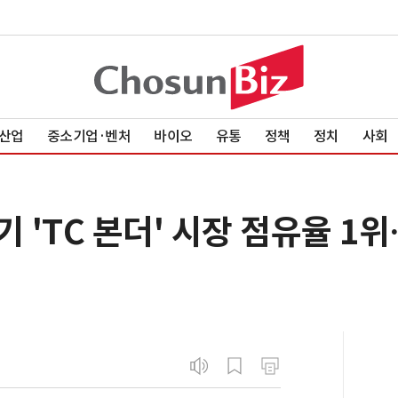
산업
중소기업·벤처
바이오
유통
정책
정치
사회
 'TC 본더' 시장 점유율 1위