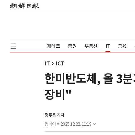
재테크
증권
부동산
IT
금융
IT
ICT
한미반도체, 올 3분기
장비"
정두용 기자
업데이트
2025.12.22. 11:19