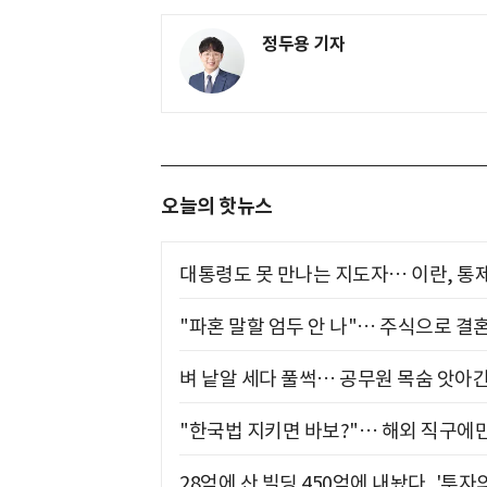
정두용 기자
오늘의 핫뉴스
대통령도 못 만나는 지도자… 이란, 통
"파혼 말할 엄두 안 나"… 주식으로 결
벼 낱알 세다 풀썩… 공무원 목숨 앗아간
"한국법 지키면 바보?"… 해외 직구에만
28억에 산 빌딩 450억에 내놨다, '투자