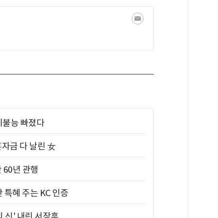
제불능 빠졌다
혼자금 다 날린 女
 60년 관행
 특혜 주는 KC 인증
의 신' 내린 서장훈