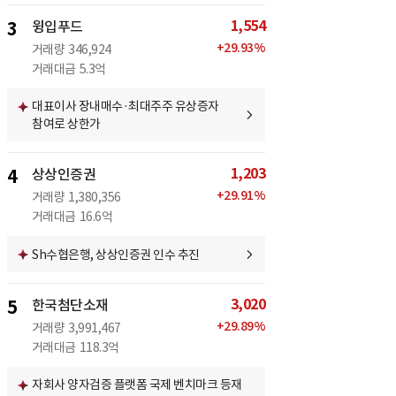
1,554
3
윙입푸드
+
29.93
%
거래량
346,924
거래대금
5.3억
대표이사 장내매수·최대주주 유상증자
참여로 상한가
1,203
4
상상인증권
+
29.91
%
거래량
1,380,356
거래대금
16.6억
Sh수협은행, 상상인증권 인수 추진
3,020
5
한국첨단소재
+
29.89
%
거래량
3,991,467
거래대금
118.3억
자회사 양자검증 플랫폼 국제 벤치마크 등재