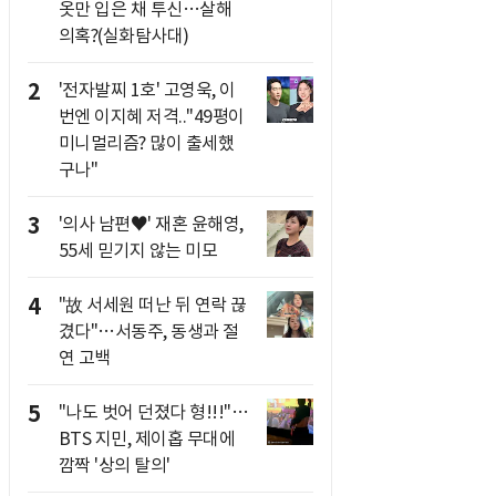
옷만 입은 채 투신…살해
의혹?(실화탐사대)
2
'전자발찌 1호' 고영욱, 이
번엔 이지혜 저격.."49평이
미니멀리즘? 많이 출세했
구나"
3
'의사 남편♥' 재혼 윤해영,
55세 믿기지 않는 미모
4
"故 서세원 떠난 뒤 연락 끊
겼다"…서동주, 동생과 절
연 고백
5
"나도 벗어 던졌다 형!!!"…
BTS 지민, 제이홉 무대에
깜짝 '상의 탈의'