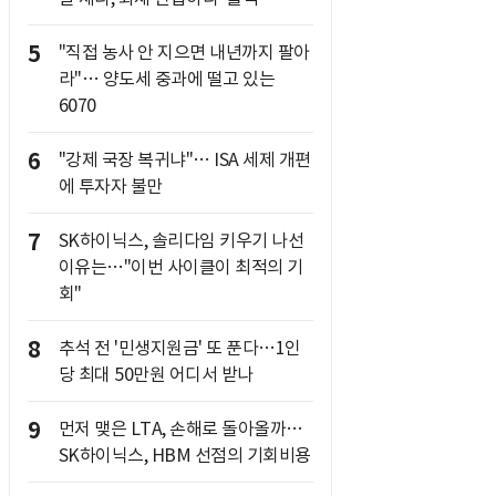
5
"직접 농사 안 지으면 내년까지 팔아
라"… 양도세 중과에 떨고 있는
6070
6
"강제 국장 복귀냐"… ISA 세제 개편
에 투자자 불만
7
SK하이닉스, 솔리다임 키우기 나선
이유는…"이번 사이클이 최적의 기
회"
8
추석 전 '민생지원금' 또 푼다…1인
당 최대 50만원 어디서 받나
9
먼저 맺은 LTA, 손해로 돌아올까…
SK하이닉스, HBM 선점의 기회비용