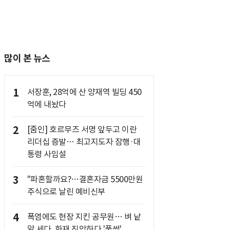
많이 본 뉴스
1
서장훈, 28억에 산 양재역 빌딩 450
억에 내놨다
2
[줌인] 호르무즈 서명 앞두고 이란
리더십 증발… 최고지도자 잠행·대
통령 사임설
3
"파혼할까요?…결혼자금 5500만원
주식으로 날린 예비신부
4
폭염에도 현장 지킨 공무원… 벼 낱
알 세다, 화재 진압하다 '풀썩'