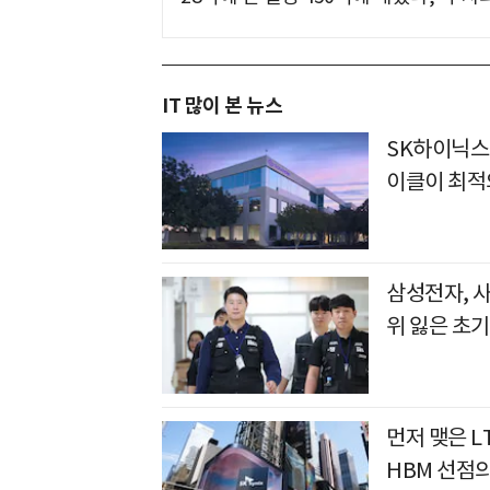
IT 많이 본 뉴스
SK하이닉스
이클이 최적
삼성전자, 
위 잃은 초기
먼저 맺은 L
HBM 선점