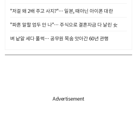
"저걸 왜 2배 주고 사지?"… 일본, 때아닌 아이폰 대란
"파혼 말할 엄두 안 나"… 주식으로 결혼자금 다 날린 女
벼 낱알 세다 풀썩… 공무원 목숨 앗아간 60년 관행