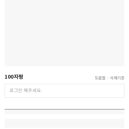
100자평
도움말
삭제기준