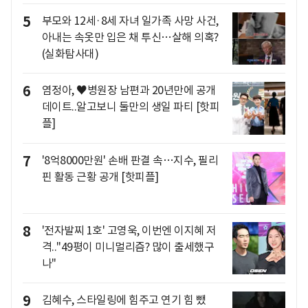
5
부모와 12세·8세 자녀 일가족 사망 사건,
아내는 속옷만 입은 채 투신…살해 의혹?
(실화탐사대)
6
염정아, ♥병원장 남편과 20년만에 공개
데이트..알고보니 둘만의 생일 파티 [핫피
플]
7
'8억8000만원' 손배 판결 속…지수, 필리
핀 활동 근황 공개 [핫피플]
8
'전자발찌 1호' 고영욱, 이번엔 이지혜 저
격.."49평이 미니멀리즘? 많이 출세했구
나"
9
김혜수, 스타일링에 힘주고 연기 힘 뺐