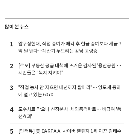
많이 본 뉴스
1
압구정현대, 직접 증여가 매각 후 현금 증여보다 세금 7
억 덜 낸다…계산기 두드리는 강남 고령층
2
[르포] 부동산 공급 대책에 뜨거운 감자된 '용산공원'…
시민들은 "녹지 지켜야"
3
"직접 농사 안 지으면 내년까지 팔아라"… 양도세 중과
에 떨고 있는 6070
4
도수치료 막으니 신장분사·체외충격파로… 비급여 '풍
선효과'
5
[인터뷰] 美 DARPA AI 사이버 챌린지 1위 이끈 김태수