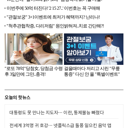
오늘의 핫뉴스
대통령도 못 만나는 지도자… 이란, 통제불능 빠졌다
전세계 3억명 귀 호강… 넷플릭스급 돌풍 일으킨 음악 앱