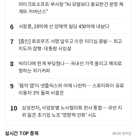
마이크로소프트 부사장 "AI 모델보다 중요한건 운영 체
계와 거버넌스"
6
서장훈, 28억에 산 양재역 빌딩 450억에 내놨다
7
[줌인] 호르무즈 서명 앞두고 이란 리더십 증발… 최고
지도자 잠행·대통령 사임설
8
박리다매 한계 부딪혔나… 국내선 가격 올리고 해외로
향하는 저가커피
9
'음악 앱'이 넷플릭스와 어깨 나란히… 스포티파이 유료
이용자 3억 돌파 비결은
10
삼성전자, 사업장별 노사협의회 전사 통합… 과반 지
위 잃은 초기업 노조 '영향력 만회' 시도
실시간 TOP 종목
08.08
장마감