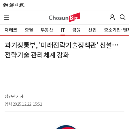
재테크
증권
부동산
IT
금융
산업
중소기업·벤
과기정통부, '미래전략기술정책관' 신설…
전략기술 관리체계 강화
심민관 기자
입력
2025.12.22. 15:51