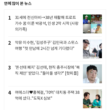
연예 많이 본 뉴스
1
31세에 전신마비→38년 재활해 트로트
가수 꿈 이룬 박광석, 인생 2막 시작 (사랑
의가족)
2
악뮤 이수현, '김성주子' 김민국과 스위스
여행 "첫 만남에 2시간 넘게 기다렸다"
3
'돈선태 폐지' 김선태, 현직 충주시장에 '복
직 제안' 받았다.."돌아올 생각?" [핫피플]
4
여에스더♥홍혜걸, '70억' 대치동 주택 38
억에 샀다.."도둑X 심보"