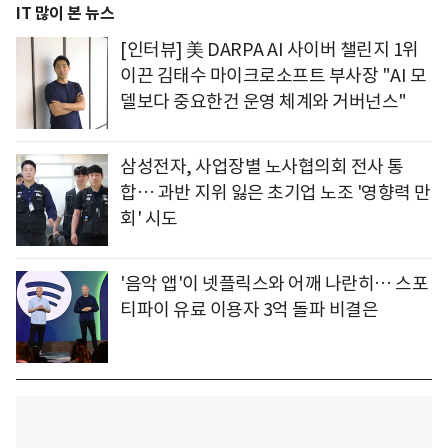
IT 많이 본 뉴스
[인터뷰] 美 DARPA AI 사이버 챌린지 1위
이끈 김태수 마이크로소프트 부사장 "AI 모
델보다 중요한건 운영 체계와 거버넌스"
삼성전자, 사업장별 노사협의회 전사 통
합… 과반 지위 잃은 초기업 노조 '영향력 만
회' 시도
'음악 앱'이 넷플릭스와 어깨 나란히… 스포
티파이 유료 이용자 3억 돌파 비결은