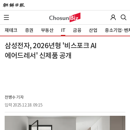
재테크
증권
부동산
IT
금융
산업
중소기업·벤
삼성전자, 2026년형 '비스포크 AI
에어드레서' 신제품 공개
전병수 기자
입력
2025.12.18. 09:15