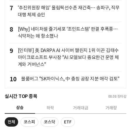
7
'추진위원장 해임' 올림픽선수촌 재건축… 송파구, 직무
대행 체제 승인
8
[Why] 네이처셀 줄기세포 '조인트스템' 판결 후폭풍…
식약처는 왜 항소했나
9
[인터뷰] 美 DARPA AI 사이버 챌린지 1위 이끈 김태수
마이크로소프트 부사장 "AI 모델보다 중요한건 운영 체
계와 거버넌스"
10
블룸버그 "SK하이닉스, 中 충칭 공장 지분 매각 검토"
실시간 TOP 종목
08.08
장마감
상승
하락
거래대금
거래량
전체
코스피
코스닥
ETF