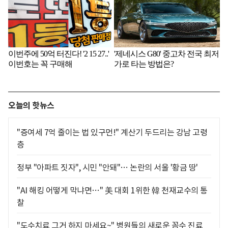
오늘의 핫뉴스
"증여세 7억 줄이는 법 있구먼!" 계산기 두드리는 강남 고령
층
정부 "아파트 짓자", 시민 "안돼"… 논란의 서울 '황금 땅'
"AI 해킹 어떻게 막냐면…" 美 대회 1위한 韓 천재교수의 통
찰
"도수치료 그거 하지 마세요~" 병원들의 새로운 꼼수 진료