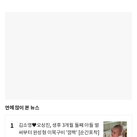
연예 많이 본 뉴스
1
김소영♥오상진, 생후 3개월 둘째 아들 벌
써부터 완성형 이목구비 '깜짝' [순간포착]