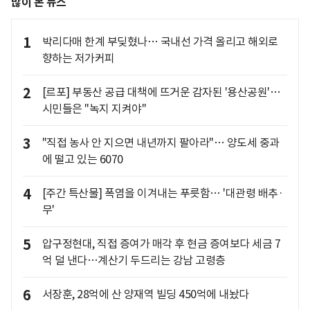
많이 본 뉴스
1
박리다매 한계 부딪혔나… 국내선 가격 올리고 해외로
향하는 저가커피
2
[르포] 부동산 공급 대책에 뜨거운 감자된 '용산공원'…
시민들은 "녹지 지켜야"
3
"직접 농사 안 지으면 내년까지 팔아라"… 양도세 중과
에 떨고 있는 6070
4
[주간 특산물] 폭염을 이겨내는 푸릇함… '대관령 배추·
무'
5
압구정현대, 직접 증여가 매각 후 현금 증여보다 세금 7
억 덜 낸다…계산기 두드리는 강남 고령층
6
서장훈, 28억에 산 양재역 빌딩 450억에 내놨다