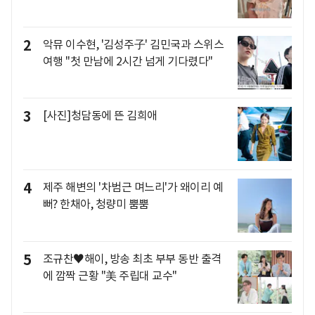
2
악뮤 이수현, '김성주子' 김민국과 스위스
여행 "첫 만남에 2시간 넘게 기다렸다"
3
[사진]청담동에 뜬 김희애
4
제주 해변의 '차범근 며느리'가 왜이리 예
뻐? 한채아, 청량미 뿜뿜
5
조규찬♥해이, 방송 최초 부부 동반 출격
에 깜짝 근황 "美 주립대 교수"