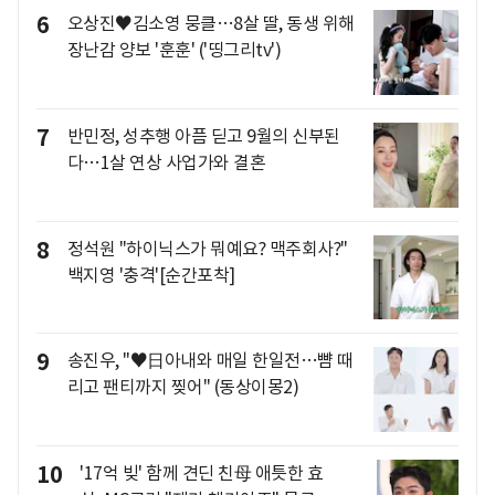
6
오상진♥김소영 뭉클…8살 딸, 동생 위해
장난감 양보 '훈훈' ('띵그리tv')
7
반민정, 성추행 아픔 딛고 9월의 신부된
다…1살 연상 사업가와 결혼
8
정석원 "하이닉스가 뭐예요? 맥주회사?"
백지영 '충격'[순간포착]
9
송진우, "♥日아내와 매일 한일전…뺨 때
리고 팬티까지 찢어" (동상이몽2)
10
'17억 빚' 함께 견딘 친母 애틋한 효