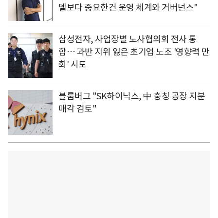
델보다 중요한건 운영 체계와 거버넌스"
삼성전자, 사업장별 노사협의회 전사 통
합… 과반 지위 잃은 초기업 노조 '영향력 만
회' 시도
블룸버그 "SK하이닉스, 中 충칭 공장 지분
매각 검토"