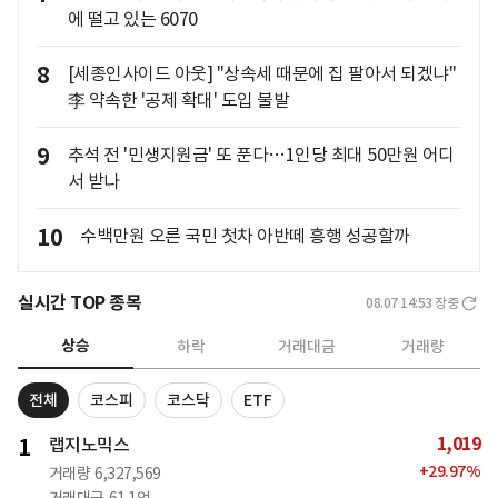
에 떨고 있는 6070
8
[세종인사이드 아웃] "상속세 때문에 집 팔아서 되겠냐"
李 약속한 '공제 확대' 도입 불발
9
추석 전 '민생지원금' 또 푼다…1인당 최대 50만원 어디
서 받나
10
수백만원 오른 국민 첫차 아반떼 흥행 성공할까
실시간 TOP 종목
08.07 14:53
장중
상승
하락
거래대금
거래량
전체
코스피
코스닥
ETF
1,019
1
랩지노믹스
+
29.97
%
거래량
6,327,569