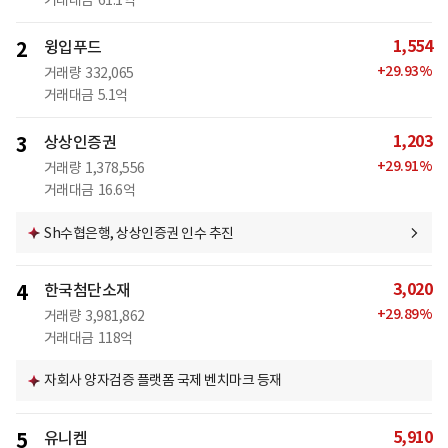
거래대금
61.1억
1,554
2
윙입푸드
+
29.93
%
거래량
332,065
거래대금
5.1억
1,203
3
상상인증권
+
29.91
%
거래량
1,378,556
거래대금
16.6억
Sh수협은행, 상상인증권 인수 추진
3,020
4
한국첨단소재
+
29.89
%
거래량
3,981,862
거래대금
118억
자회사 양자검증 플랫폼 국제 벤치마크 등재
5,910
5
유니켐