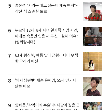
5
홍진경 "사라는 대로 샀는데 계속 빠져"…
삼전·닉스 손실 토로
6
부모와 12세·8세 자녀 일가족 사망 사건,
아내는 속옷만 입은 채 투신…살해 의혹?
(실화탐사대)
7
63세 황신혜, 여름 맞이 근황…나이 무색
한 꾸러기 패션
8
'의사 남편♥' 재혼 윤해영, 55세 믿기지
않는 미모
9
양희은, '각막이식 수술' 후 지팡이 짚은 근