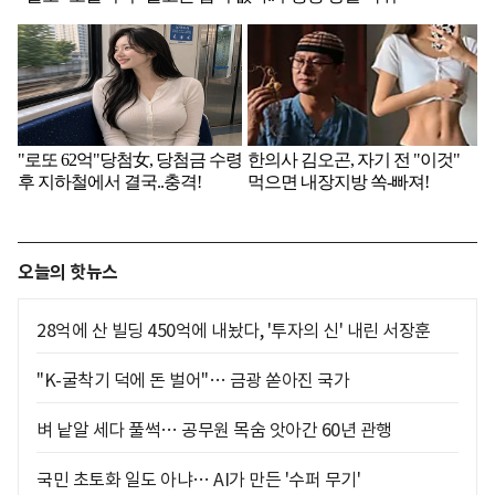
오늘의 핫뉴스
28억에 산 빌딩 450억에 내놨다, '투자의 신' 내린 서장훈
"K-굴착기 덕에 돈 벌어"… 금광 쏟아진 국가
벼 낱알 세다 풀썩… 공무원 목숨 앗아간 60년 관행
국민 초토화 일도 아냐… AI가 만든 '수퍼 무기'