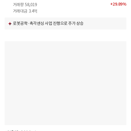
+
29.89
%
거래량
58,019
거래대금
3.4억
로봇공학·촉각센싱 사업 진행으로 주가 상승