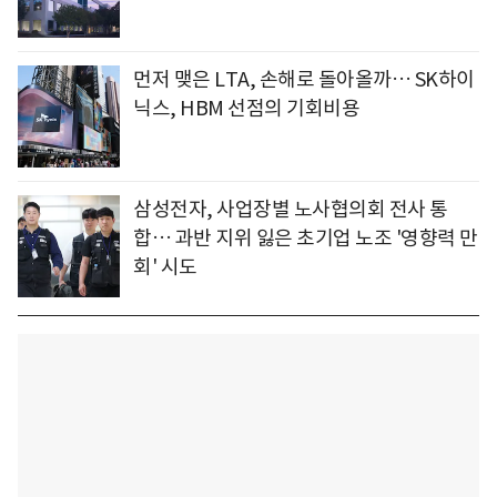
먼저 맺은 LTA, 손해로 돌아올까… SK하이
닉스, HBM 선점의 기회비용
삼성전자, 사업장별 노사협의회 전사 통
합… 과반 지위 잃은 초기업 노조 '영향력 만
회' 시도