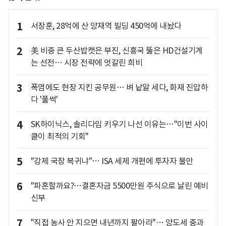
1
서장훈, 28억에 산 양재역 빌딩 450억에 내놨다
2
美 비중 큰 두산밥캣은 부진, 신흥국 뚫은 HD건설기계
는 선전… 시장 전략에 엇갈린 희비
3
폭염에도 현장 지킨 공무원… 벼 낱알 세다, 화재 진압하
다 '풀썩'
4
SK하이닉스, 솔리다임 키우기 나선 이유는…"이번 사이
클이 최적의 기회"
5
"강제 국장 복귀냐"… ISA 세제 개편에 투자자 불만
6
"파혼할까요?…결혼자금 5500만원 주식으로 날린 예비
신부
7
"직접 농사 안 지으면 내년까지 팔아라"… 양도세 중과