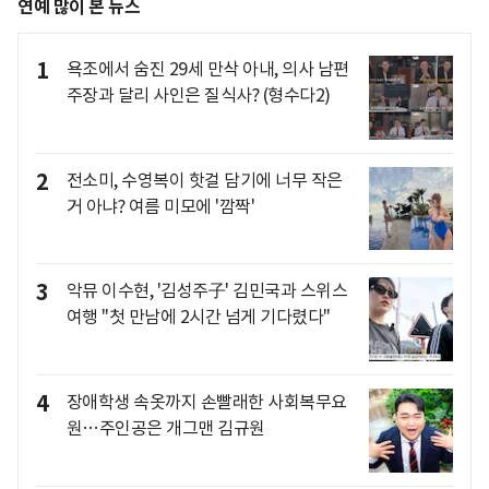
연예 많이 본 뉴스
1
욕조에서 숨진 29세 만삭 아내, 의사 남편
주장과 달리 사인은 질식사? (형수다2)
2
전소미, 수영복이 핫걸 담기에 너무 작은
거 아냐? 여름 미모에 '깜짝'
3
악뮤 이수현, '김성주子' 김민국과 스위스
여행 "첫 만남에 2시간 넘게 기다렸다"
4
장애학생 속옷까지 손빨래한 사회복무요
원…주인공은 개그맨 김규원