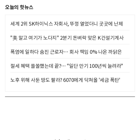
오늘의 핫뉴스
세계 2위 SK하이닉스 자회사, 뚜껑 열었더니 곳곳에 난제
"美 말고 여기가 노다지" 2분기 돈벼락 맞은 K건설기계사
폭염에 일하다 숨진 근로자… 회사 책임 0% 나온 까닭은
절세 혜택 쏠쏠했는데 끝?… "일단 만기 100년씩 늘려라"
노후 위해 사둔 땅도 팔라? 6070에게 닥쳐올 '세금 폭탄'