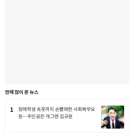
연예 많이 본 뉴스
1
장애학생 속옷까지 손빨래한 사회복무요
원…주인공은 개그맨 김규원