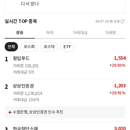
디서 받나
실시간 TOP 종목
08.07 10:48
장중
상승
하락
거래대금
거래량
전체
코스피
코스닥
ETF
1,554
1
윙입푸드
+
29.93
%
거래량
326,201
거래대금
5억
1,203
2
상상인증권
+
29.91
%
거래량
1,130,814
거래대금
13.6억
수협은행, 상상인증권 인수 추진
3,020
3
한국첨단소재