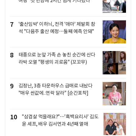
여행 "첫 만남에 2시간 넘게 기다렸다"
7
'출산임박' 이하늬, 전격 '애마' 제발회 참
석 "다음주 출산 예정…둘째 예측 안돼"
8
태풍으로 눈앞 가족 손 놓친 순간에 산다
라박 오열 "평생의 괴로움" (꼬꼬무)
9
김정난, 3층 타운하우스 급매로 내놨다
"매우 싼값에..연락 달라" [순간포착]
10
"삼겹살 먹을래요?"…'흑백요리사' 김도
윤 셰프, 배우 김서연과 4년째 열애