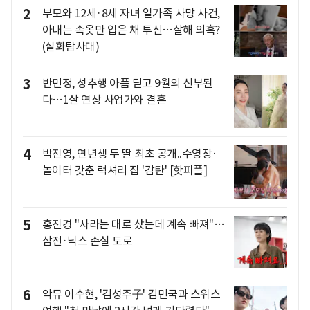
2
부모와 12세·8세 자녀 일가족 사망 사건,
아내는 속옷만 입은 채 투신…살해 의혹?
(실화탐사대)
3
반민정, 성추행 아픔 딛고 9월의 신부된
다…1살 연상 사업가와 결혼
4
박진영, 연년생 두 딸 최초 공개..수영장·
놀이터 갖춘 럭셔리 집 '감탄' [핫피플]
5
홍진경 "사라는 대로 샀는데 계속 빠져"…
삼전·닉스 손실 토로
6
악뮤 이수현, '김성주子' 김민국과 스위스