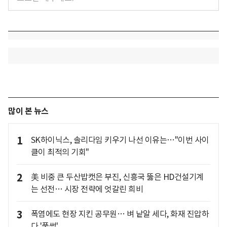
많이 본 뉴스
1
SK하이닉스, 솔리다임 키우기 나선 이유는…"이번 사이
클이 최적의 기회"
2
美 비중 큰 두산밥캣은 부진, 신흥국 뚫은 HD건설기계
는 선전… 시장 전략에 엇갈린 희비
3
폭염에도 현장 지킨 공무원… 벼 낱알 세다, 화재 진압하
다 '풀썩'