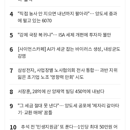
4
"직접 농사 안 지으면 내년까지 팔아라"… 양도세 중과
에 떨고 있는 6070
5
"강제 국장 복귀냐"… ISA 세제 개편에 투자자 불만
6
[사이언스카페] AI가 세균 잡는 바이러스 생성, 내성균도
감염
7
삼성전자, 사업장별 노사협의회 전사 통합… 과반 지위
잃은 초기업 노조 '영향력 만회' 시도
8
서장훈, 28억에 산 양재역 빌딩 450억에 내놨다
9
"그 세금 절대 못 낸다"… 양도세 공포에 '제자리 갈아타
기·교환 매매' 꿈틀
10
추석 전 '민생지원금' 또 푼다…1인당 최대 50만원 어