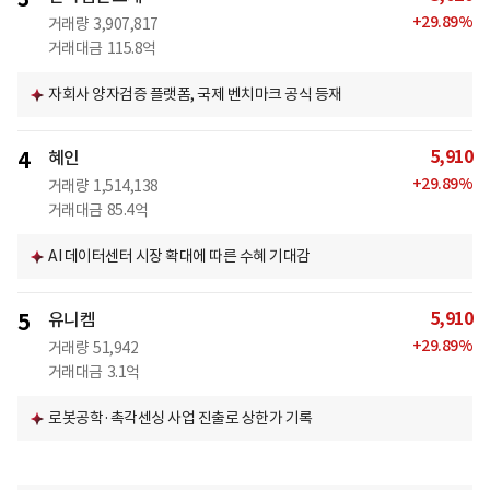
+
29.89
%
거래량
3,907,817
거래대금
115.8억
자회사 양자검증 플랫폼, 국제 벤치마크 공식 등재
5,910
4
혜인
+
29.89
%
거래량
1,514,138
거래대금
85.4억
AI 데이터센터 시장 확대에 따른 수혜 기대감
5,910
5
유니켐
+
29.89
%
거래량
51,942
거래대금
3.1억
로봇공학·촉각센싱 사업 진출로 상한가 기록