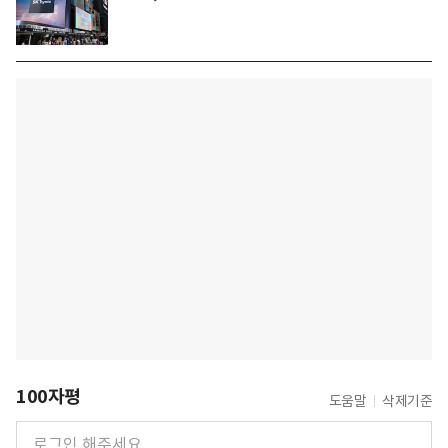
100자평
도움말
삭제기준