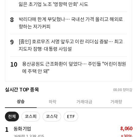
잃은 초기업 노조 '영향력 만회' 시도
8
박리다매 한계 부딪혔나… 국내선 가격 올리고 해외로
향하는 저가커피
9
[줌인] 호르무즈 서명 앞두고 이란 리더십 증발… 최고
지도자 잠행·대통령 사임설
10
용산공원도 근조화환이 덮었다… 주민들 "어린이정원
에 주택 안 돼"
실시간 TOP 종목
08.08
장마감
상승
하락
거래대금
거래량
전체
코스피
코스닥
ETF
8,060
1
동화기업
+
30
%
거래량
1,338,415