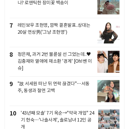
나? 로맨틱한 장미꽃 백송이
7
레인보우 조현영, 깜짝 결혼발표..상대는
20살 연상男('그냥 조현영')
8
정은채, 과거 2번 불륜설 선 그었는데..♥
김충재와 열애에 재소환 '경계' [Oh!쎈 이
슈]
9
"故 서세원 떠난 뒤 연락 끊겼다"…서동
주, 동생과 절연 고백
10
'43년째 모솔' 7기 옥순→"약국 개업" 24
기 현숙…'나솔사계', 솔로남녀 12인 공
개