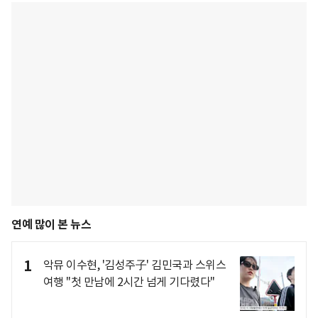
연예 많이 본 뉴스
1
악뮤 이수현, '김성주子' 김민국과 스위스
여행 "첫 만남에 2시간 넘게 기다렸다"