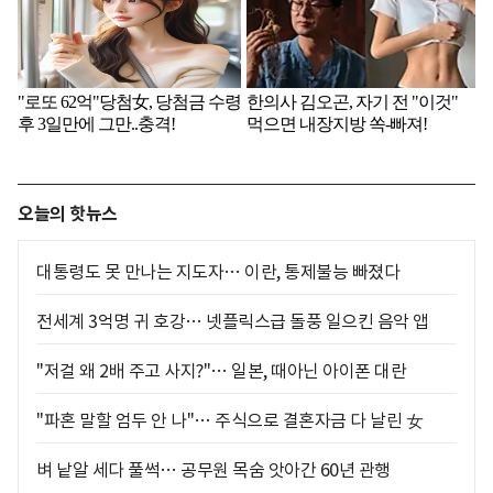
오늘의 핫뉴스
대통령도 못 만나는 지도자… 이란, 통제불능 빠졌다
전세계 3억명 귀 호강… 넷플릭스급 돌풍 일으킨 음악 앱
"저걸 왜 2배 주고 사지?"… 일본, 때아닌 아이폰 대란
"파혼 말할 엄두 안 나"… 주식으로 결혼자금 다 날린 女
벼 낱알 세다 풀썩… 공무원 목숨 앗아간 60년 관행