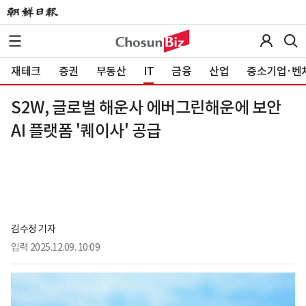
재테크
증권
부동산
IT
금융
산업
중소기업·벤
S2W, 글로벌 해운사 에버그린해운에 보안
AI 플랫폼 '퀘이사' 공급
김수정 기자
입력
2025.12.09. 10:09