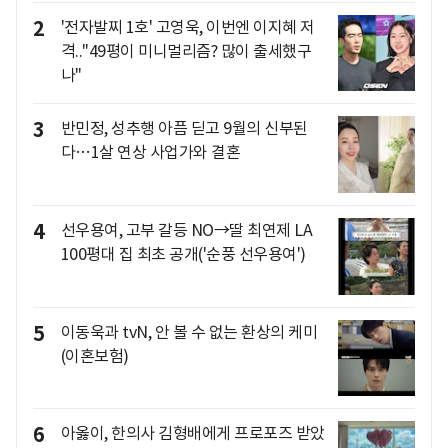
2
'전자발찌 1호' 고영욱, 이번엔 이지혜 저
격.."49평이 미니멀리즘? 많이 출세했구
나"
3
반민정, 성추행 아픔 딛고 9월의 신부된
다…1살 연상 사업가와 결혼
4
선우용여, 고부 갈등 NO→딸 최연제 LA
100평대 집 최초 공개('순풍 선우용여')
5
이동욱과 tvN, 안 볼 수 없는 환상의 케미
(이혼보험)
6
아옳이, 한의사 김형배에게 프로포즈 받았