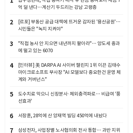
1
압구정현대, 직접 증여가 매각 후 현금 증여보다 세금 7
억 덜 낸다…계산기 두드리는 강남 고령층
2
[르포] 부동산 공급 대책에 뜨거운 감자된 '용산공원'…
시민들은 "녹지 지켜야"
3
"직접 농사 안 지으면 내년까지 팔아라"… 양도세 중과
에 떨고 있는 6070
4
[인터뷰] 美 DARPA AI 사이버 챌린지 1위 이끈 김태수
마이크로소프트 부사장 "AI 모델보다 중요한건 운영 체
계와 거버넌스"
5
도수치료 막으니 신장분사·체외충격파로… 비급여 '풍
선효과'
6
서장훈, 28억에 산 양재역 빌딩 450억에 내놨다
7
삼성전자, 사업장별 노사협의회 전사 통합… 과반 지위