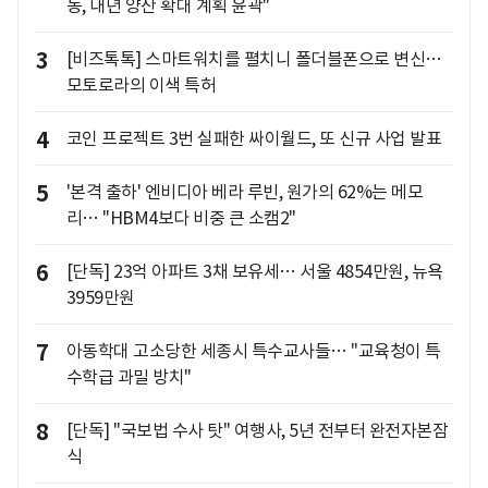
동, 내년 양산 확대 계획 윤곽"
3
[비즈톡톡] 스마트워치를 펼치니 폴더블폰으로 변신…
모토로라의 이색 특허
4
코인 프로젝트 3번 실패한 싸이월드, 또 신규 사업 발표
5
'본격 출하' 엔비디아 베라 루빈, 원가의 62%는 메모
리… "HBM4보다 비중 큰 소캠2"
6
[단독] 23억 아파트 3채 보유세… 서울 4854만원, 뉴욕
3959만원
7
아동학대 고소당한 세종시 특수교사들… "교육청이 특
수학급 과밀 방치"
8
[단독] "국보법 수사 탓" 여행사, 5년 전부터 완전자본잠
식