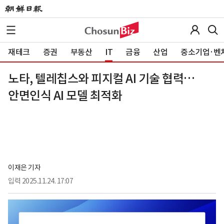
재테크
증권
부동산
IT
금융
산업
중소기업·벤
노타, 텔레칩스와 피지컬 AI 기술 협력…
안면인식 AI 모델 최적화
이재은 기자
입력
2025.11.24. 17:07