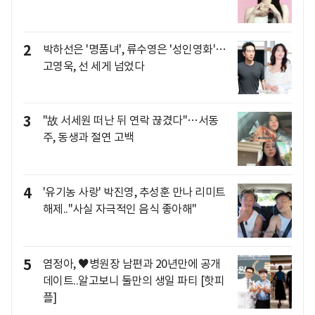
2
박하선은 '명품녀', 류수영은 '성인영화'…
고영욱, 선 세게 넘었다
3
"故 서세원 떠난 뒤 연락 끊겼다"…서동
주, 동생과 절연 고백
4
'유기농 사랑' 박진영, 추성훈 만나 리미트
해제.."사실 자극적인 음식 좋아해"
5
염정아, ♥병원장 남편과 20년만에 공개
데이트..알고보니 둘만의 생일 파티 [핫피
플]