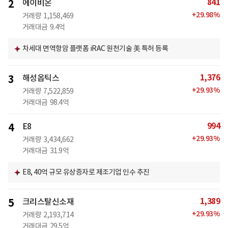
841
2
에이비온
+
29.98
%
거래량
1,158,469
거래대금
9.4억
차세대 면역항암 플랫폼 iRAC 원천기술 美 특허 등록
1,376
3
해성옵틱스
+
29.93
%
거래량
7,522,859
거래대금
98.4억
994
4
E8
+
29.93
%
거래량
3,434,662
거래대금
31.9억
E8, 40억 규모 유상증자로 제조기업 인수 추진
1,389
5
크리스탈신소재
+
29.93
%
거래량
2,193,714
거래대금
29.5억