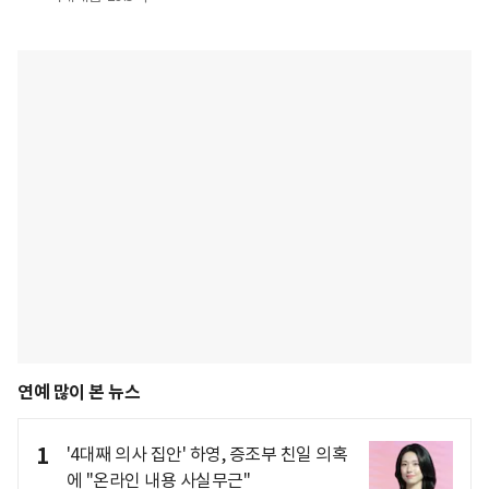
연예 많이 본 뉴스
1
'4대째 의사 집안' 하영, 증조부 친일 의혹
에 "온라인 내용 사실무근"