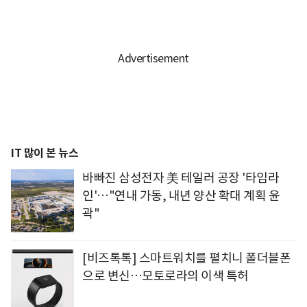
IT 많이 본 뉴스
바빠진 삼성전자 美 테일러 공장 '타임라
인'…"연내 가동, 내년 양산 확대 계획 윤
곽"
[비즈톡톡] 스마트워치를 펼치니 폴더블폰
으로 변신…모토로라의 이색 특허