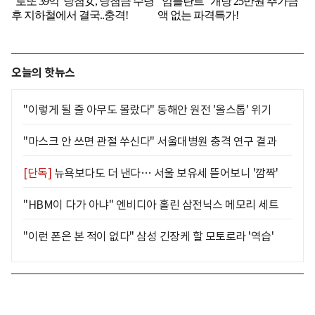
오늘의 핫뉴스
"이렇게 될 줄 아무도 몰랐다" 동해안 원전 '올스톱' 위기
"마스크 안 쓰면 관절 쑤신다" 서울대병원 충격 연구 결과
[단독]
뉴욕보다도 더 낸다… 서울 보유세 뜯어보니 '깜짝'
"HBM이 다가 아냐" 엔비디아 홀린 삼전닉스 메모리 세트
"이런 폰은 본 적이 없다" 삼성 긴장케 할 모토로라 '역습'