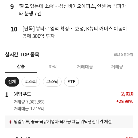
9
'팔고 있는데 소송'…삼성바이오에피스, 얀센 등 빅파마
와 분쟁 7건
10
[단독] 뷰티로 영역 확장… 효성, K뷰티 커머스 이공이
공에 300억 투자
실시간 TOP 종목
08.10
장마감
상승
하락
거래대금
거래량
전체
코스피
코스닥
ETF
2,020
1
윙입푸드
+
29.99
%
거래량
7,083,898
거래대금
127.5억
윙입푸드, 중국 국유기업과 육가공 제품 위탁생산계약 체결