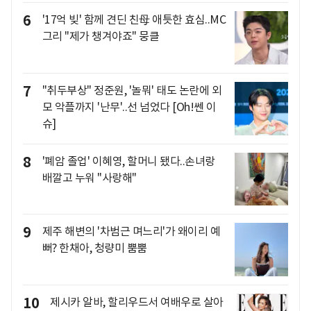
6
'17억 빚' 함께 견딘 친母 애틋한 효심..MC
그리 "제가 챙겨야죠" 뭉클
7
"취두부상" 정준원, '놀뭐' 태도 논란에 외
모 악플까지 '난무'..선 넘었다 [Oh!쎈 이
슈]
8
'폐암 졸업' 이혜영, 할머니 됐다..손녀랑
배깔고 누워 "사랑해"
9
제주 해변의 '차범근 며느리'가 왜이리 예
뻐? 한채아, 청량미 뿜뿜
10
제시카 알바, 할리우드서 여배우로 살아