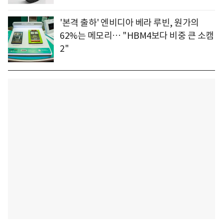
'본격 출하' 엔비디아 베라 루빈, 원가의
62%는 메모리… "HBM4보다 비중 큰 소캠
2"