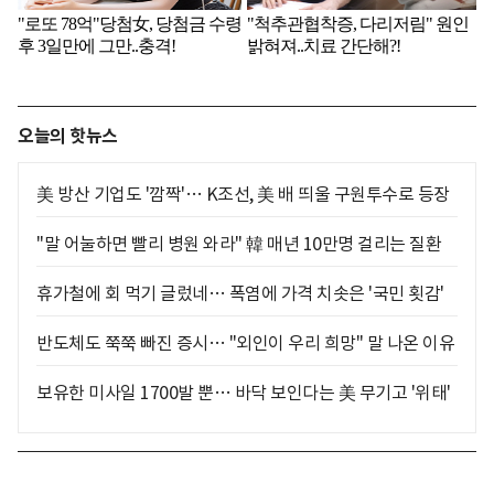
오늘의 핫뉴스
美 방산 기업도 '깜짝'… K조선, 美 배 띄울 구원투수로 등장
"말 어눌하면 빨리 병원 와라" 韓 매년 10만명 걸리는 질환
휴가철에 회 먹기 글렀네… 폭염에 가격 치솟은 '국민 횟감'
반도체도 쭉쭉 빠진 증시… "외인이 우리 희망" 말 나온 이유
보유한 미사일 1700발 뿐… 바닥 보인다는 美 무기고 '위태'