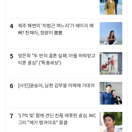
4
제주 해변의 '차범근 며느리'가 왜이리 예
뻐? 한채아, 청량미 뿜뿜
5
방은희 "두 번의 결혼 실패..아들 허락받고
이혼 결심" ('특종세상')
6
[사진]윤승아, 남편 김무열 어깨에 기대어
7
'17억 빚' 함께 견딘 친母 애틋한 효심..MC
그리 "제가 챙겨야죠" 뭉클