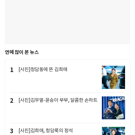
연예 많이 본 뉴스
1
[사진]청담동에 뜬 김희애
2
[사진]김무열-윤승아 부부, 달콤한 손하트
3
[사진]김희애, 청담룩의 정석