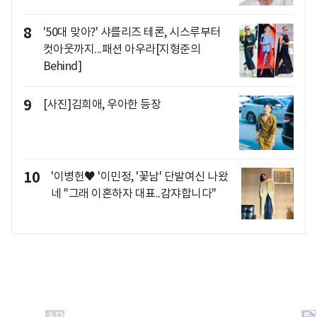
8
'50대 맞아?' 샤를리즈 테론, 시스루부터
컷아웃까지...패션 아우라[지형준의
Behind]
9
[사진]김희애, 우아한 등장
10
'이병헌♥ '이민정, '꽃남' 단발여신 나왔
네 "그래 이혼하자 대표..감쟈합니다"