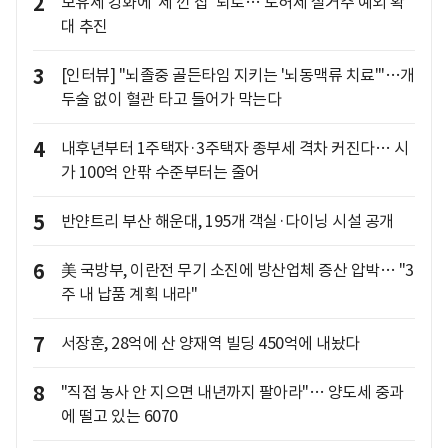
2
보유세 강화에 '세 낀 집' 퇴로… 토허제 실거주 예외 확
대 추진
3
[인터뷰] "뇌졸중 골든타임 지키는 '뇌동맥류 치료'"…개
두술 없이 혈관 타고 들어가 막는다
4
내후년부터 1주택자·3주택자 종부세 격차 커진다… 시
가 100억 안팎 수준부터는 줄어
5
반얀트리 부산 해운대, 195개 객실·다이닝 시설 공개
6
美 국방부, 이란전 무기 소진에 방산업체 증산 압박… "3
주 내 납품 계획 내라"
7
서장훈, 28억에 산 양재역 빌딩 450억에 내놨다
8
"직접 농사 안 지으면 내년까지 팔아라"… 양도세 중과
에 떨고 있는 6070