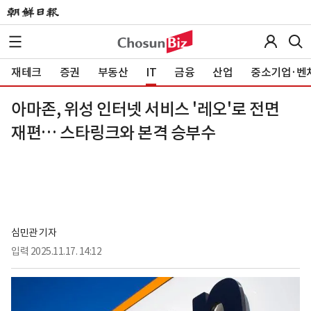
재테크
증권
부동산
IT
금융
산업
중소기업·벤
아마존, 위성 인터넷 서비스 '레오'로 전면
재편… 스타링크와 본격 승부수
심민관 기자
입력
2025.11.17. 14:12