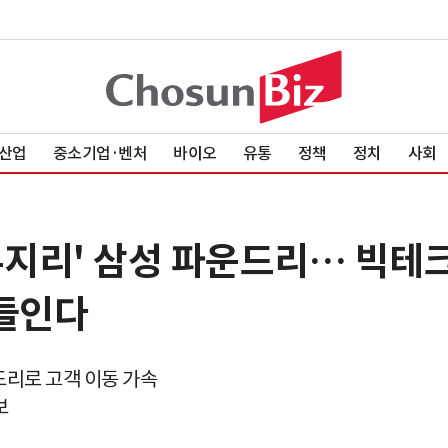
산업
중소기업·벤처
바이오
유통
정책
정치
사회
부지리' 삼성 파운드리… 빅테
들인다
드리로 고객 이동 가속
보