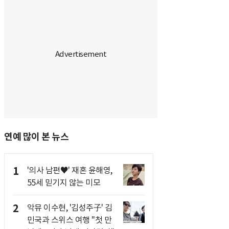
연예 많이 본 뉴스
1
'의사 남편♥' 재혼 윤해영,
55세 믿기지 않는 미모
2
악뮤 이수현, '김성주子' 김
민국과 스위스 여행 "첫 만