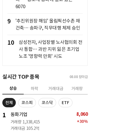
6070
9
'추진위원장 해임' 올림픽선수촌 재
건축… 송파구, 직무대행 체제 승인
10
삼성전자, 사업장별 노사협의회 전
사 통합… 과반 지위 잃은 초기업
노조 '영향력 만회' 시도
실시간 TOP 종목
08.08
장마감
상승
하락
거래대금
거래량
전체
코스피
코스닥
ETF
8,060
1
동화기업
+
30
%
거래량
1,338,415
거래대금
105.2억