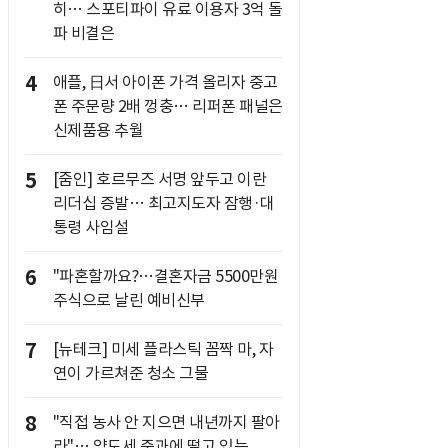
히… 스포티파이 유료 이용자 3억 돌
파 비결은
4
애플, 日서 아이폰 가격 올리자 중고
폰 주문량 2배 껑충… 리퍼폰 패널은
신제품용 추월
5
[줌인] 호르무즈 서명 앞두고 이란
리더십 증발… 최고지도자 잠행·대
통령 사임설
6
"파혼할까요?…결혼자금 5500만원
주식으로 날린 예비신부
7
[뉴테크] 미세 플라스틱 꼼짝 마, 자
연이 가르쳐준 청소 그물
8
"직접 농사 안 지으면 내년까지 팔아
라"… 양도세 중과에 떨고 있는