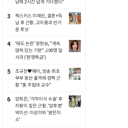
남에 2시간 넘게 기다렸다"
3
젝스키스 이재진, 결혼+득
남 후 근황..고지용과 반가
운 투샷
4
'태도 논란' 장현승, "계속
얹혀 있는 기분"..100명 앞
사과 ('문명특급')
5
조규찬♥해이, 방송 최초
부부 동반 출격에 깜짝 근
황 "美 주립대 교수"
6
양희은, '각막이식 수술' 후
지팡이 짚은 근황..'암투병'
박미선·이성미와 '밝은미
소'