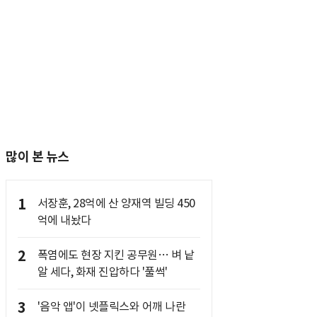
많이 본 뉴스
1
서장훈, 28억에 산 양재역 빌딩 450
억에 내놨다
2
폭염에도 현장 지킨 공무원… 벼 낱
알 세다, 화재 진압하다 '풀썩'
3
'음악 앱'이 넷플릭스와 어깨 나란