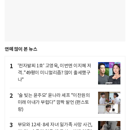
연예 많이 본 뉴스
1
'전자발찌 1호' 고영욱, 이번엔 이지혜 저
격.."49평이 미니멀리즘? 많이 출세했구
나"
2
'술 빚는 윤주모' 윤나라 셰프 "이찬원의
미래 아내가 부럽다" 깜짝 발언 (편스토
랑)
3
부모와 12세·8세 자녀 일가족 사망 사건,