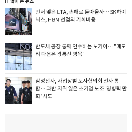
IT 많이 본 뉴스
먼저 맺은 LTA, 손해로 돌아올까… SK하이
닉스, HBM 선점의 기회비용
반도체 공장 통째 인수하는 노키아… "메모
리 다음은 광통신 병목"
삼성전자, 사업장별 노사협의회 전사 통
합… 과반 지위 잃은 초기업 노조 '영향력 만
회' 시도