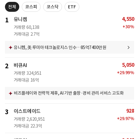
전체
코스피
코스닥
ETF
4,550
1
유니켐
+
30
%
거래량
60,138
거래대금
2.7억
유니켐, 美 루미아 테크놀로지스 인수…85억7400만원
5,050
2
비큐AI
+
29.99
%
거래량
324,951
거래대금
16억
비즈플레이와 전략적 제휴, AI 기반 출장·경비 관리 서비스 고도화
928
3
이스트에이드
+
29.97
%
거래량
2,620,951
거래대금
22.3억