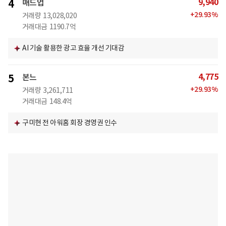
9,940
4
매드업
+
29.93
%
거래량
13,028,020
거래대금
1190.7억
AI 기술 활용한 광고 효율 개선 기대감
4,775
5
본느
+
29.93
%
거래량
3,261,711
거래대금
148.4억
구미현 전 아워홈 회장 경영권 인수