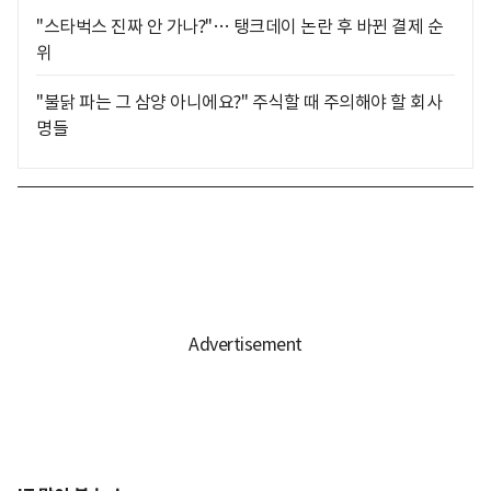
"스타벅스 진짜 안 가나?"… 탱크데이 논란 후 바뀐 결제 순
위
"불닭 파는 그 삼양 아니에요?" 주식할 때 주의해야 할 회사
명들