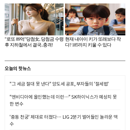
오늘의 핫뉴스
"그 세금 절대 못 낸다" 양도세 공포, 부자들의 '절세법'
"엔비디아에 올인했는데 이런…" SK하이닉스가 예상치 못
한 변수
'중동 천궁' 제대로 터졌다… LIG 2분기 벌어들인 놀라운 액
수