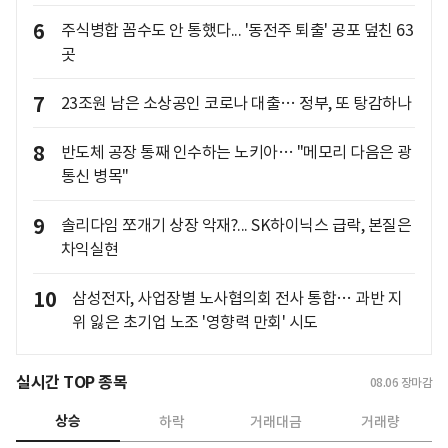
6
주식병합 꼼수도 안 통했다... '동전주 퇴출' 공포 덮친 63
곳
7
23조원 남은 소상공인 코로나 대출… 정부, 또 탕감하나
8
반도체 공장 통째 인수하는 노키아… "메모리 다음은 광
통신 병목"
9
솔리다임 쪼개기 상장 악재?... SK하이닉스 급락, 본질은
차익실현
10
삼성전자, 사업장별 노사협의회 전사 통합… 과반 지
위 잃은 초기업 노조 '영향력 만회' 시도
실시간 TOP 종목
08.06
장마감
상승
하락
거래대금
거래량