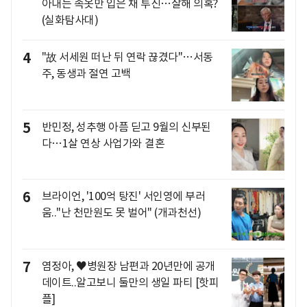
아내는 속옷만 입은 채 투신…살해 의혹?
(실화탐사대)
4
"故 서세원 떠난 뒤 연락 끊겼다"…서동
주, 동생과 절연 고백
5
반민정, 성추행 아픔 딛고 9월의 신부된
다…1살 연상 사업가와 결혼
6
브라이언, '100억 탕진' 서인영에 부러
움.."난 천만원도 못 벌어" (개과천선)
7
염정아, ♥병원장 남편과 20년만에 공개
데이트..알고보니 둘만의 생일 파티 [핫피
플]