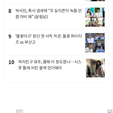
8
박서진, 축사 냄새에 "코 실리콘이 녹을 만
큼 마비 돼" (살림남)
9
'불꽃야구' 창단 첫 사직 직관..불꽃 파이터
즈 vs 부산고
10
여자친구 유주, 몸매 이 정도였나…시스
루 톱에 비친 블랙 언더웨어