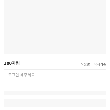
100자평
도움말
삭제기준