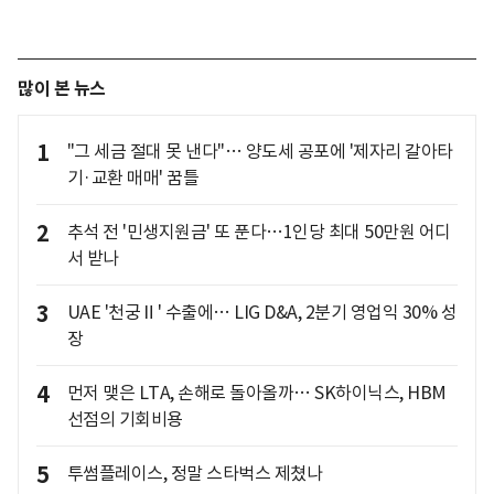
많이 본 뉴스
1
"그 세금 절대 못 낸다"… 양도세 공포에 '제자리 갈아타
기·교환 매매' 꿈틀
2
추석 전 '민생지원금' 또 푼다…1인당 최대 50만원 어디
서 받나
3
UAE '천궁Ⅱ' 수출에… LIG D&A, 2분기 영업익 30% 성
장
4
먼저 맺은 LTA, 손해로 돌아올까… SK하이닉스, HBM
선점의 기회비용
5
투썸플레이스, 정말 스타벅스 제쳤나