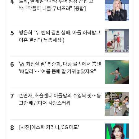
4
로제, 열애설→마약 루머 심경 간접 고
백.."악플이 나를 무너뜨려" [종합]
5
방은희 "두 번의 결혼 실패..아들 허락받고
이혼 결심" ('특종세상')
6
'故 최진실 딸' 최준희, 다낭 물속에서 뽐낸
'뼈말라'…"여름 몸매 잘 가꿔놓았지요"
7
손연재, 초슬렌더 아들맘의 수영복 핏…동
그란 배꼽마저 사랑스러워
8
[사진]에스파 카리나,'CG 미모'