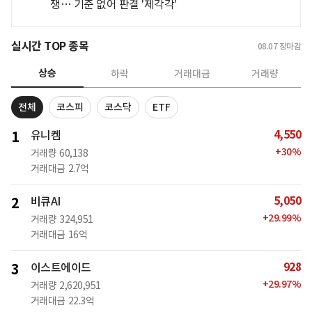
쟁… 기준 없어 판결 '제각각'
실시간 TOP 종목
08.07
장마감
상승
하락
거래대금
거래량
전체
코스피
코스닥
ETF
4,550
1
유니켐
+
30
%
거래량
60,138
거래대금
2.7억
5,050
2
비큐AI
+
29.99
%
거래량
324,951
거래대금
16억
928
3
이스트에이드
+
29.97
%
거래량
2,620,951
거래대금
22.3억