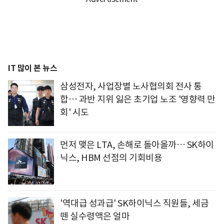
IT 많이 본 뉴스
삼성전자, 사업장별 노사협의회 전사 통
합… 과반 지위 잃은 초기업 노조 '영향력 만
회' 시도
먼저 맺은 LTA, 손해로 돌아올까… SK하이
닉스, HBM 선점의 기회비용
'역대급 성과급' SK하이닉스 직원들, 세금
뗀 실수령액은 얼마