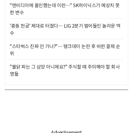
"엔비디아에 올인했는데 이런…" SK하이닉스가 예상치 못
한 변수
'중동 천궁' 제대로 터졌다… LIG 2분기 벌어들인 놀라운 액
수
"스타벅스 진짜 안 가나?"… 탱크데이 논란 후 바뀐 결제 순
위
"불닭 파는 그 삼양 아니에요?" 주식할 때 주의해야 할 회사
명들