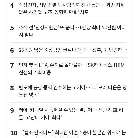
4
삼성전자, 사업장별 노사협의회 전사 통합… 과반 지위
잃은 초기업 노조 '영향력 만회' 시도
5
추석 전 '민생지원금' 또 푼다…1인당 최대 50만원 어디
서 받나
6
23조원 남은 소상공인 코로나 대출… 정부, 또 탕감하나
7
먼저 맺은 LTA, 손해로 돌아올까… SK하이닉스, HBM
선점의 기회비용
8
반도체 공장 통째 인수하는 노키아… "메모리 다음은 광
통신 병목"
9
레이·카니발 시동꺼질 수 있는 결함에… 상반기 車 리
콜, 64만대 기아 '최다'
10
[법조 인사이드] 최태원 이혼소송이 불붙인 위자료 논