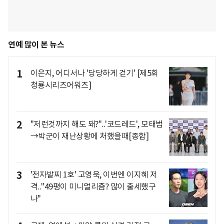
연예 많이 본 뉴스
1
이은지, 어디서나 '당당하게 걷기' [제5회
청룡시리즈어워즈]
2
"저런것까지 해도 돼?"..'코드레드', 모태범
→박군이 재난상황에 처했을때[종합]
3
'전자발찌 1호' 고영욱, 이번엔 이지혜 저
격.."49평이 미니멀리즘? 많이 출세했구
나"