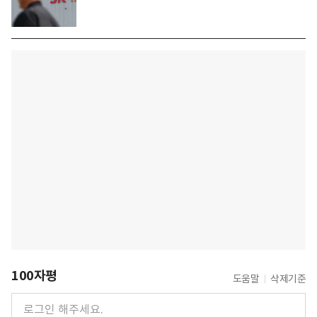
100자평
도움말
삭제기준