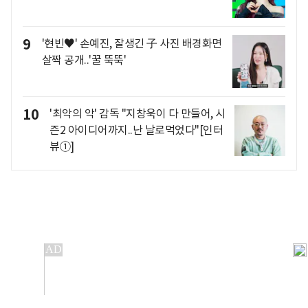
9
'현빈♥' 손예진, 잘생긴 子 사진 배경화면
살짝 공개..'꿀 뚝뚝'
10
'최악의 악' 감독 "지창욱이 다 만들어, 시
즌2 아이디어까지..난 날로먹었다"[인터
뷰①]
개인정보처리방침
앱설치(Android)