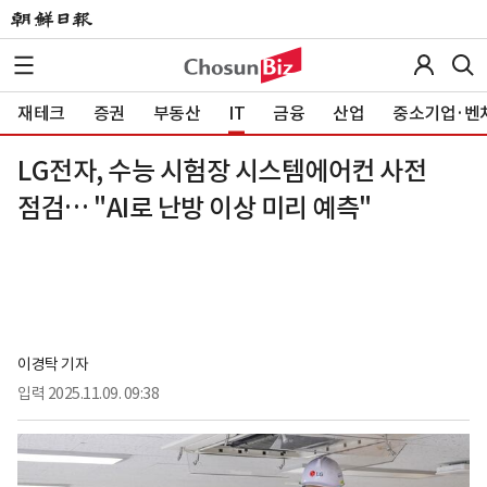
재테크
증권
부동산
IT
금융
산업
중소기업·벤
LG전자, 수능 시험장 시스템에어컨 사전
점검… "AI로 난방 이상 미리 예측"
이경탁 기자
입력
2025.11.09. 09:38