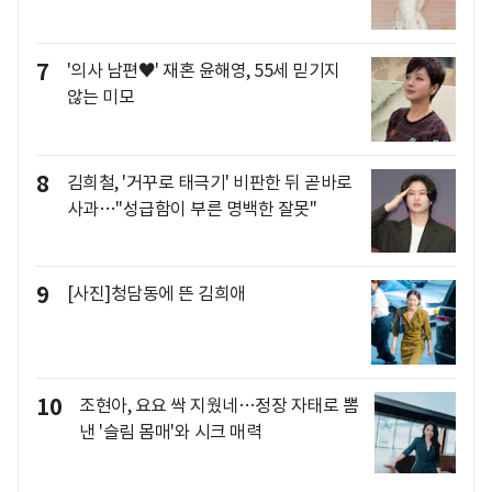
7
'의사 남편♥' 재혼 윤해영, 55세 믿기지
않는 미모
8
김희철, '거꾸로 태극기' 비판한 뒤 곧바로
사과…"성급함이 부른 명백한 잘못"
9
[사진]청담동에 뜬 김희애
10
조현아, 요요 싹 지웠네…정장 자태로 뽐
낸 '슬림 몸매'와 시크 매력