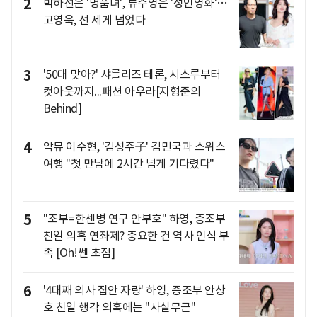
2
박하선은 '명품녀', 류수영은 '성인영화'…
고영욱, 선 세게 넘었다
3
'50대 맞아?' 샤를리즈 테론, 시스루부터
컷아웃까지...패션 아우라[지형준의
Behind]
4
악뮤 이수현, '김성주子' 김민국과 스위스
여행 "첫 만남에 2시간 넘게 기다렸다"
5
"조부=한센병 연구 안부호" 하영, 증조부
친일 의혹 연좌제? 중요한 건 역사 인식 부
족 [Oh!쎈 초점]
6
'4대째 의사 집안 자랑' 하영, 증조부 안상
호 친일 행각 의혹에는 "사실무근"