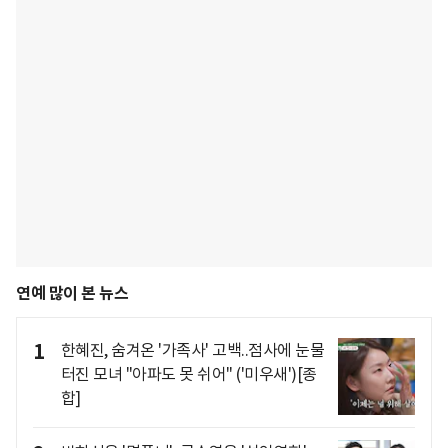
연예 많이 본 뉴스
1
한혜진, 숨겨온 '가족사' 고백..점사에 눈물
터진 모녀 "아파도 못 쉬어" ('미우새')[종
합]