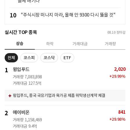
글세 매기나"
10
"주식시장 떠나지 마라, 올해 안 9300 다시 뚫을 것"
실시간 TOP 종목
08.10
장마감
상승
하락
거래대금
거래량
전체
코스피
코스닥
ETF
2,020
1
윙입푸드
+
29.99
%
거래량
7,083,898
거래대금
127.5억
윙입푸드, 중국 국유기업과 육가공 제품 위탁생산계약 체결
841
2
에이비온
+
29.98
%
거래량
1,158,469
거래대금
9.4억