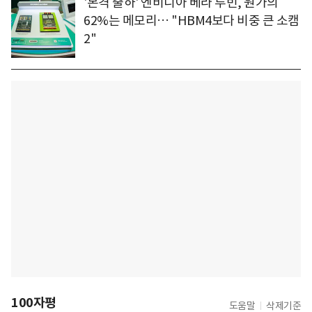
'본격 출하' 엔비디아 베라 루빈, 원가의
62%는 메모리… "HBM4보다 비중 큰 소캠
2"
100자평
도움말
삭제기준