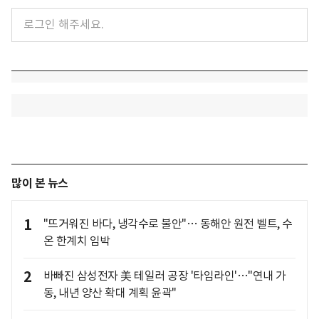
많이 본 뉴스
1
"뜨거워진 바다, 냉각수로 불안"… 동해안 원전 벨트, 수
온 한계치 임박
2
바빠진 삼성전자 美 테일러 공장 '타임라인'…"연내 가
동, 내년 양산 확대 계획 윤곽"