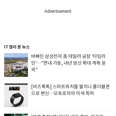
IT 많이 본 뉴스
바빠진 삼성전자 美 테일러 공장 '타임라
인'…"연내 가동, 내년 양산 확대 계획 윤
곽"
[비즈톡톡] 스마트워치를 펼치니 폴더블폰
으로 변신…모토로라의 이색 특허