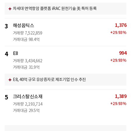
차세대 면역항암 플랫폼 iRAC 원천기술 美 특허 등록
1,376
3
해성옵틱스
+
29.93
%
거래량
7,522,859
거래대금
98.4억
994
4
E8
+
29.93
%
거래량
3,434,662
거래대금
31.9억
E8, 40억 규모 유상증자로 제조기업 인수 추진
1,389
5
크리스탈신소재
+
29.93
%
거래량
2,193,714
거래대금
29.5억