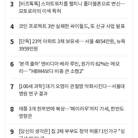
3
[비즈톡톡] 스마트워치를 펼치니 폴더블폰으로 변신…
모토로라의 이색 특허
4
코인 프로젝트 3번 실패한 싸이월드, 또 신규 사업 발표
5
[단독] 23억 아파트 3채 보유세… 서울 4854만원, 뉴욕
3959만원
6
'본격 출하' 엔비디아 베라 루빈, 원가의 62%는 메모
리… "HBM4보다 비중 큰 소캠2"
7
[100세 과학] 대기 오염이 관절염 악화시킨다…서울대
병원 연구 결과
8
태풍 3개 한꺼번에 북상…'페이러우'까지 가세, 한반도
영향은
9
[당신의 생각은] 집 2채 부부도 청약 허용? 1인가구 "싱