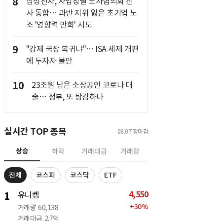
8
삼성전자, 사업장별 노사협의회 전
사 통합… 과반 지위 잃은 초기업 노
조 '영향력 만회' 시도
9
"강제 국장 복귀냐"… ISA 세제 개편
에 투자자 불만
10
23조원 남은 소상공인 코로나 대
출… 정부, 또 탕감하나
실시간 TOP 종목
08.07
장마감
상승
하락
거래대금
거래량
전체
코스피
코스닥
ETF
4,550
1
유니켐
+
30
%
거래량
60,138
거래대금
2.7억