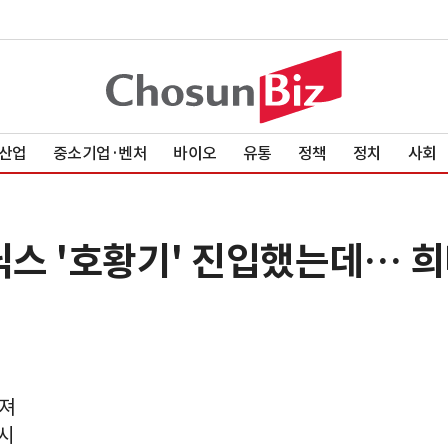
산업
중소기업·벤처
바이오
유통
정책
정치
사회
스 '호황기' 진입했는데… 
져
시