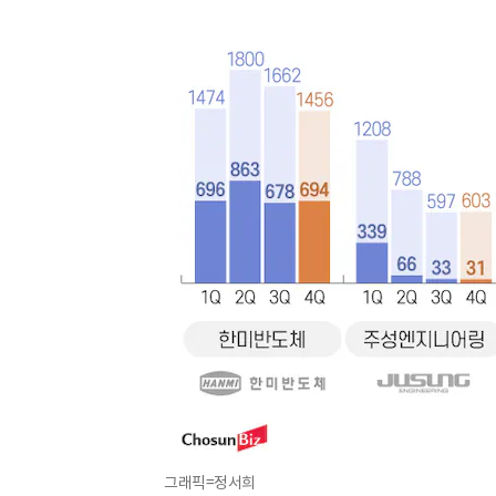
그래픽=정서희