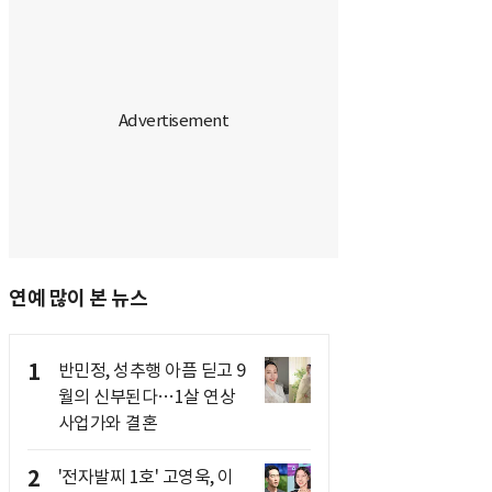
연예 많이 본 뉴스
1
반민정, 성추행 아픔 딛고 9
월의 신부된다…1살 연상
사업가와 결혼
2
'전자발찌 1호' 고영욱, 이