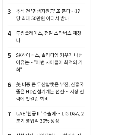
3
추석 전 '민생지원금' 또 푼다…1인
당 최대 50만원 어디서 받나
4
투썸플레이스, 정말 스타벅스 제쳤
나
5
SK하이닉스, 솔리다임 키우기 나선
이유는…"이번 사이클이 최적의 기
회"
6
美 비중 큰 두산밥캣은 부진, 신흥국
뚫은 HD건설기계는 선전… 시장 전
략에 엇갈린 희비
7
UAE '천궁Ⅱ' 수출에… LIG D&A, 2
분기 영업익 30% 성장