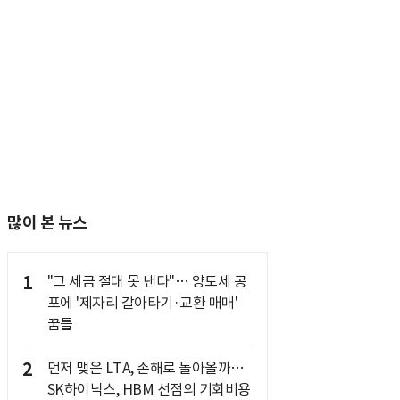
많이 본 뉴스
1
"그 세금 절대 못 낸다"… 양도세 공
포에 '제자리 갈아타기·교환 매매'
꿈틀
2
먼저 맺은 LTA, 손해로 돌아올까…
SK하이닉스, HBM 선점의 기회비용