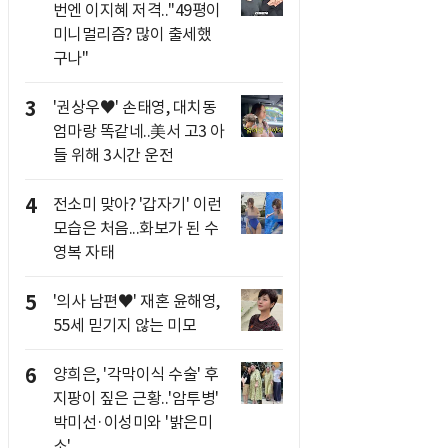
번엔 이지혜 저격.."49평이
미니멀리즘? 많이 출세했
구나"
3
'권상우♥' 손태영, 대치동
엄마랑 똑같네..美서 고3 아
들 위해 3시간 운전
4
전소미 맞아? '갑자기' 이런
모습은 처음...화보가 된 수
영복 자태
5
'의사 남편♥' 재혼 윤해영,
55세 믿기지 않는 미모
6
양희은, '각막이식 수술' 후
지팡이 짚은 근황..'암투병'
박미선·이성미와 '밝은미
소'