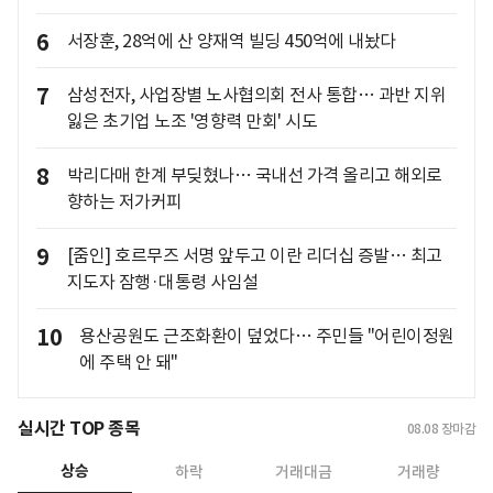
6
서장훈, 28억에 산 양재역 빌딩 450억에 내놨다
7
삼성전자, 사업장별 노사협의회 전사 통합… 과반 지위
잃은 초기업 노조 '영향력 만회' 시도
8
박리다매 한계 부딪혔나… 국내선 가격 올리고 해외로
향하는 저가커피
9
[줌인] 호르무즈 서명 앞두고 이란 리더십 증발… 최고
지도자 잠행·대통령 사임설
10
용산공원도 근조화환이 덮었다… 주민들 "어린이정원
에 주택 안 돼"
실시간 TOP 종목
08.08
장마감
상승
하락
거래대금
거래량