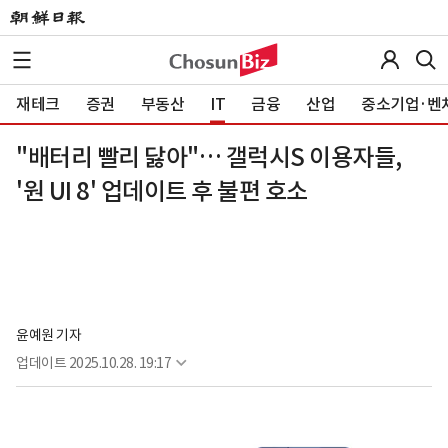
재테크
증권
부동산
IT
금융
산업
중소기업·벤
"배터리 빨리 닳아"… 갤럭시S 이용자들,
'원 UI 8' 업데이트 후 불편 호소
윤예원 기자
업데이트
2025.10.28. 19:17