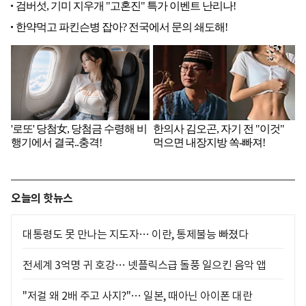
오늘의 핫뉴스
대통령도 못 만나는 지도자… 이란, 통제불능 빠졌다
전세계 3억명 귀 호강… 넷플릭스급 돌풍 일으킨 음악 앱
"저걸 왜 2배 주고 사지?"… 일본, 때아닌 아이폰 대란