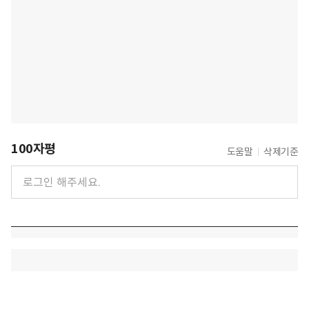
100자평
도움말
삭제기준