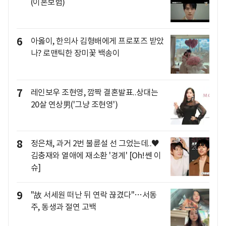
(이혼보험)
6
아옳이, 한의사 김형배에게 프로포즈 받았
나? 로맨틱한 장미꽃 백송이
7
레인보우 조현영, 깜짝 결혼발표..상대는
20살 연상男('그냥 조현영')
8
정은채, 과거 2번 불륜설 선 그었는데..♥
김충재와 열애에 재소환 '경계' [Oh!쎈 이
슈]
9
"故 서세원 떠난 뒤 연락 끊겼다"…서동
주, 동생과 절연 고백