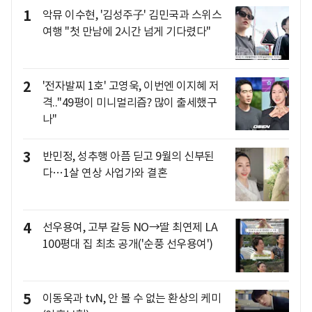
1
악뮤 이수현, '김성주子' 김민국과 스위스
여행 "첫 만남에 2시간 넘게 기다렸다"
2
'전자발찌 1호' 고영욱, 이번엔 이지혜 저
격.."49평이 미니멀리즘? 많이 출세했구
나"
3
반민정, 성추행 아픔 딛고 9월의 신부된
다…1살 연상 사업가와 결혼
4
선우용여, 고부 갈등 NO→딸 최연제 LA
100평대 집 최초 공개('순풍 선우용여')
5
이동욱과 tvN, 안 볼 수 없는 환상의 케미