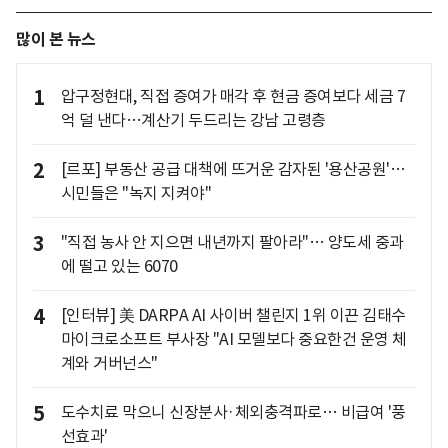
많이 본 뉴스
1
압구정현대, 직접 증여가 매각 후 현금 증여보다 세금 7
억 덜 낸다…계산기 두드리는 강남 고령층
2
[르포] 부동산 공급 대책에 뜨거운 감자된 '용산공원'…
시민들은 "녹지 지켜야"
3
"직접 농사 안 지으면 내년까지 팔아라"… 양도세 중과
에 떨고 있는 6070
4
[인터뷰] 美 DARPA AI 사이버 챌린지 1위 이끈 김태수
마이크로소프트 부사장 "AI 모델보다 중요한건 운영 체
계와 거버넌스"
5
도수치료 막으니 신장분사·체외충격파로… 비급여 '풍
선효과'