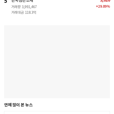
3,020
5
한국첨단소재
+
29.89
%
거래량
3,991,467
거래대금
118.3억
연예 많이 본 뉴스